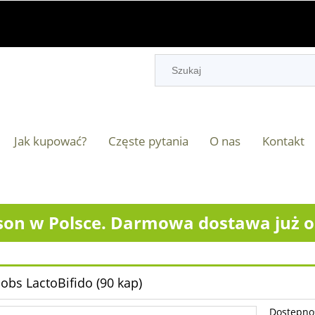
Jak kupować?
Częste pytania
O nas
Kontakt
on w Polsce. Darmowa dostawa już od
cobs LactoBifido (90 kap)
Dostępno