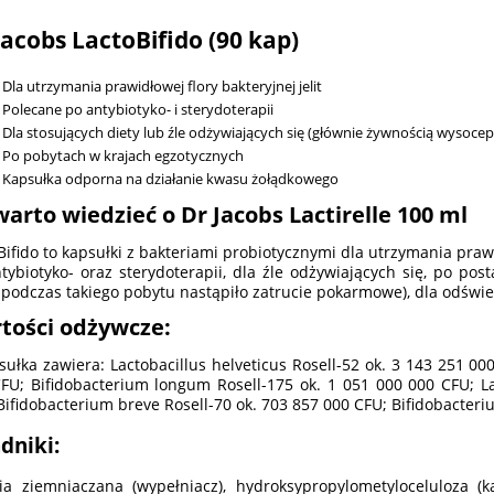
Jacobs LactoBifido (90 kap)
Dla utrzymania prawidłowej flory bakteryjnej jelit
Polecane po antybiotyko- i sterydoterapii
Dla stosujących diety lub źle odżywiających się (głównie żywnością wysoce
Po pobytach w krajach egzotycznych
Kapsułka odporna na działanie kwasu żołądkowego
warto wiedzieć o Dr Jacobs Lactirelle 100 ml
Bifido to kapsułki z bakteriami probiotycznymi dla utrzymania prawid
tybiotyko- oraz sterydoterapii, dla źle odżywiających się, po pos
i podczas takiego pobytu nastąpiło zatrucie pokarmowe), dla odświeże
tości odżywcze:
sułka zawiera: Lactobacillus helveticus Rosell-52 ok. 3 143 251 00
FU; Bifidobacterium longum Rosell-175 ok. 1 051 000 000 CFU; L
Bifidobacterium breve Rosell-70 ok. 703 857 000 CFU; Bifidobacteri
dniki:
ia ziemniaczana (wypełniacz), hydroksypropylometyloceluloza (kap