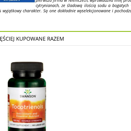
pierwsza firma w Niemczech, wprowadziła linię pr
cytrynianach, ze śladową ilością sodu a bogatych
’s wyjątkowy charakter. Są one dokładnie wyselekcjonowane i pochodz
ĘŚCIEJ KUPOWANE RAZEM