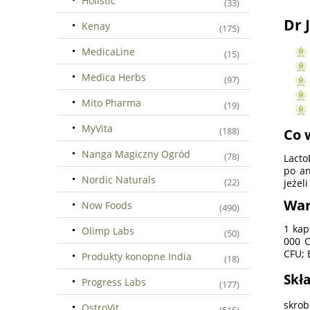
Holistic
(33)
Dr 
Kenay
(175)
MedicaLine
(15)
Medica Herbs
(97)
Mito Pharma
(19)
MyVita
(188)
Co 
Nanga Magiczny Ogród
(78)
Lacto
po an
Nordic Naturals
(22)
jeżel
War
Now Foods
(490)
1 kap
Olimp Labs
(50)
000 C
CFU; 
Produkty konopne India
(18)
Skła
Progress Labs
(177)
skrob
OstroVit