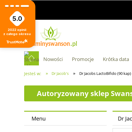
5.0
2022
opinii
z całego okresu
Nowości
Promocje
Krótka data
»
»
Jesteś w:
Dr Jacob's
Dr Jacobs LactoBifido (90 kap)
Autoryzowany sklep Swans
Menu
Dr Ja