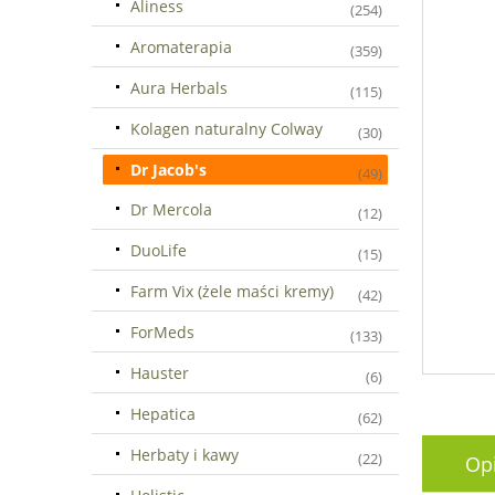
Aliness
(254)
Aromaterapia
(359)
Aura Herbals
(115)
Kolagen naturalny Colway
(30)
Dr Jacob's
(49)
Dr Mercola
(12)
DuoLife
(15)
Farm Vix (żele maści kremy)
(42)
ForMeds
(133)
Hauster
(6)
Hepatica
(62)
Herbaty i kawy
(22)
Op