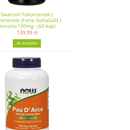
Swanson Tokotrienole (
otrienole )Forte DeltaGold z
Annatto 100mg - (60 kap)
139,99 zł
do koszyka