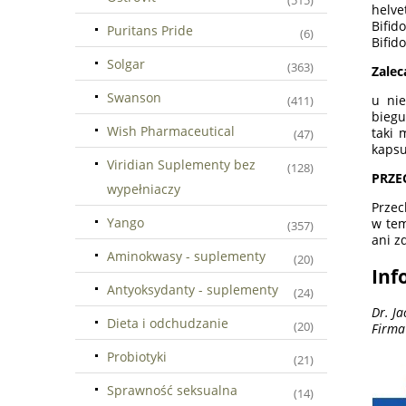
(515)
helve
Bifid
Puritans Pride
(6)
Bifid
Solgar
(363)
Zale
Swanson
u nie
(411)
biegu
Wish Pharmaceutical
taki 
(47)
kapsu
Viridian Suplementy bez
(128)
PRZE
wypełniaczy
Przec
Yango
w tem
(357)
ani z
Aminokwasy - suplementy
(20)
Inf
Antyoksydanty - suplementy
(24)
Dr. J
Dieta i odchudzanie
(20)
Firma
Probiotyki
(21)
Sprawność seksualna
(14)