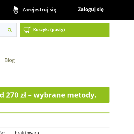
Zaloguj się
Zarejestruj się
Koszyk:
(pusty)
Blog
 270 zł – wybrane metody.
ść:
brak towaru