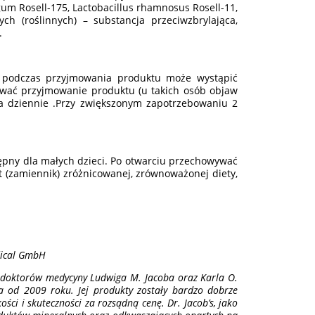
ngum Rosell-175, Lactobacillus rhamnosus Rosell-11,
h (roślinnych) – substancja przeciwzbrylająca,
.
wą, podczas przyjmowania produktu może wystąpić
erwać przyjmowanie produktu (u takich osób objaw
ka dziennie .Przy zwiększonym zapotrzebowaniu 2
pny dla małych dzieci. Po otwarciu przechowywać
 (zamiennik) zróżnicowanej, zrównoważonej diety,
dical GmbH
 doktorów medycyny Ludwiga M. Jacoba oraz Karla O.
a od 2009 roku. Jej produkty zostały bardzo dobrze
ści i skuteczności za rozsądną cenę. Dr. Jacob’s, jako