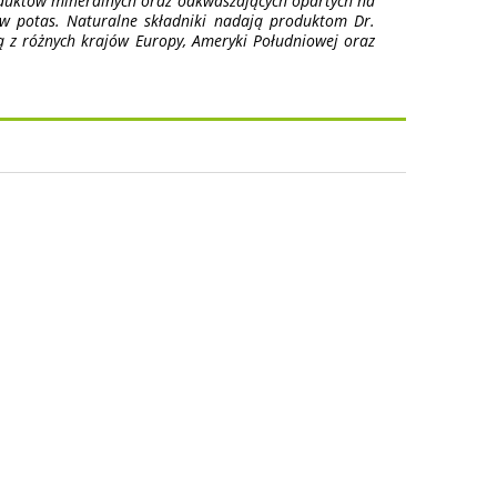
oduktów mineralnych oraz odkwaszających opartych na
 w potas. Naturalne składniki nadają produktom Dr.
ą z różnych krajów Europy, Ameryki Południowej oraz