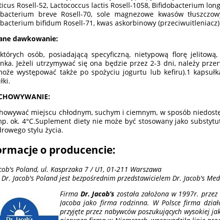
ticus Rosell-52, Lactococcus lactis Rosell-1058, Bifidobacterium lo
obacterium breve Rosell-70, sole magnezowe kwasów tłuszczowyc
obacterium bifidum Rosell-71, kwas askorbinowy (przeciwuitleniacz)
cane dawkowanie:
których osób, posiadającą specyficzną, nietypową florę jelito
nka. Jeżeli utrzymywać się ona będzie przez 2-3 dni, należy prz
może występować także po spożyciu jogurtu lub kefiru).1 kapsuł
łki.
CHOWYWANIE:
howywać miejscu chłodnym, suchym i ciemnym, w sposób niedostę
p. ok. 4°C.Suplement diety nie może być stosowany jako substytut
drowego stylu życia.
ormacje o producencie:
acob's Poland, ul. Kasprzaka 7 / U1, 01-211 Warszawa
 Dr. Jacob's Poland jest bezpośrednim przedstawicielem Dr. Jacob's Me
Firma
Dr. Jacob‘s
została założona w 1997r. przez
Jacoba jako firma rodzinna. W Polsce firma dział
przyjęte przez nabywców poszukujących wysokiej jako