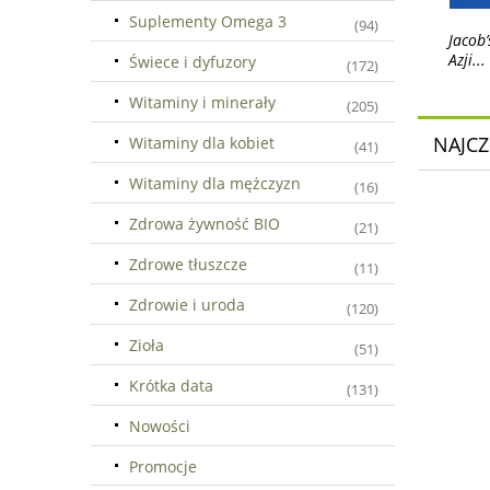
Suplementy Omega 3
(94)
Jacob
Azji...
Świece i dyfuzory
(172)
Witaminy i minerały
(205)
NAJCZ
Witaminy dla kobiet
(41)
Witaminy dla mężczyzn
(16)
Zdrowa żywność BIO
(21)
Zdrowe tłuszcze
(11)
Zdrowie i uroda
(120)
Zioła
(51)
Krótka data
(131)
Nowości
Promocje