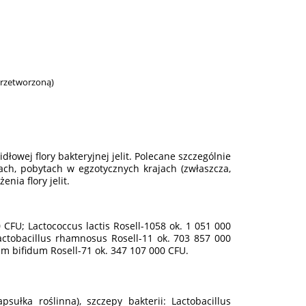
przetworzoną)
łowej flory bakteryjnej jelit. Polecane szczególnie
tach, pobytach w egzotycznych krajach (zwłaszcza,
nia flory jelit.
0 CFU; Lactococcus lactis Rosell-1058 ok. 1 051 000
actobacillus rhamnosus Rosell-11 ok. 703 857 000
um bifidum Rosell-71 ok. 347 107 000 CFU.
sułka roślinna), szczepy bakterii: Lactobacillus