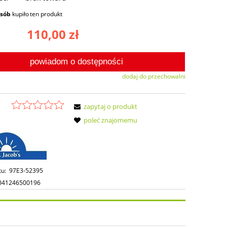
osób
kupiło
ten produkt
110,00 zł
powiadom o dostępności
dodaj do przechowalni
zapytaj o produkt
poleć znajomemu
tu:
97E3-52395
041246500196