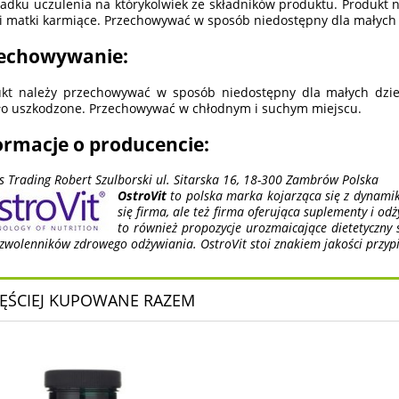
adku uczulenia na którykolwiek ze składników produktu. Produkt n
 i matki karmiące. Przechowywać w sposób niedostępny dla małych 
echowywanie:
kt należy przechowywać w sposób niedostępny dla małych dzieci
ło uszkodzone. Przechowywać w chłodnym i suchym miejscu.
ormacje o producencie:
ss Trading Robert Szulborski ul. Sitarska 16, 18-300 Zambrów Polska
OstroVit
to polska marka kojarząca się z dynamiką
się firma, ale też firma oferująca suplementy i o
to również propozycje urozmaicające dietetyczny s
 zwolenników zdrowego odżywiania. OstroVit stoi znakiem jakości przy
ĘŚCIEJ KUPOWANE RAZEM