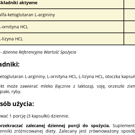
Składniki aktywne
Alfa-ketoglutaran L-argininy
L-ornityna HCL
L-lizyna HCL
- dzienna Referencyjna Wartość Spożycia
adniki:
ketoglutaran L-argininy, L-ornityna HCL, L-lizyna HCL, otoczka kapsu
kt może zawierać mleko (łącznie z laktozą), soję, orzeszki zie
piaki, ryby.
sób użycia:
wać 1 porcję (3 kapsułki) dziennie.
rzekraczać zalecanej dziennej porcji do spożycia.
Suplement 
ennik) zróżnicowanej diety. Zalecany jest zrównoważony sposó