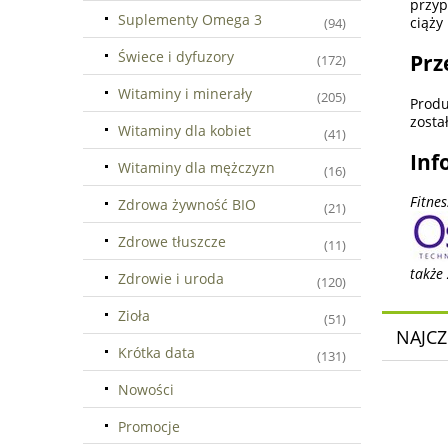
przyp
Suplementy Omega 3
ciąży
(94)
Świece i dyfuzory
Prz
(172)
Witaminy i minerały
(205)
Produ
zosta
Witaminy dla kobiet
(41)
Inf
Witaminy dla mężczyzn
(16)
Fitne
Zdrowa żywność BIO
(21)
Zdrowe tłuszcze
(11)
także
Zdrowie i uroda
(120)
Zioła
(51)
NAJCZ
Krótka data
(131)
Nowości
Promocje