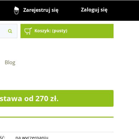
Zaloguj się
Zarejestruj się
Koszyk:
(pusty)
Blog
tawa od 270 zł.
ść:
na wyczerpaniu