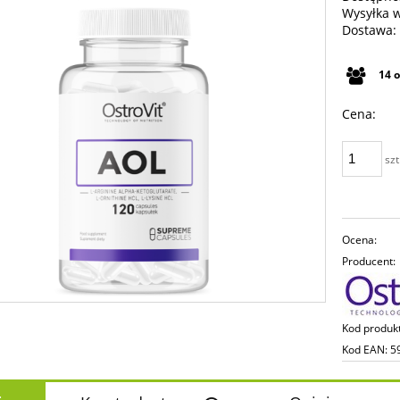
Wysyłka 
Dostawa:
Cena n
14
płatno
Cena:
szt
Ocena:
Producent:
Kod produk
Kod EAN:
5