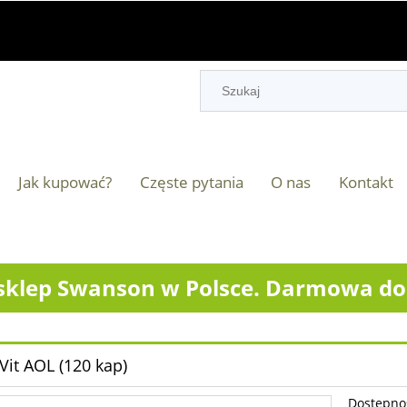
Jak kupować?
Częste pytania
O nas
Kontakt
klep Swanson w Polsce. Darmowa dos
Vit AOL (120 kap)
Dostępno