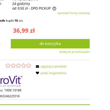
w:
24 godziny
od 9,50 zł
- DPD PICKUP
sprawdź formy dostawy
ie zawiera ewentualnych kosztów
osób
kupiło
16
szt.
ści
36,99 zł
do koszyka
.
dodaj do przechowalni
zapytaj o produkt
poleć znajomemu
tu:
19DE-10188
903246225518