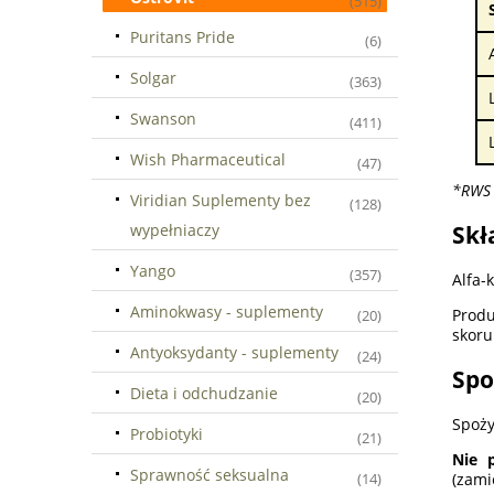
(515)
Puritans Pride
(6)
Solgar
(363)
Swanson
(411)
Wish Pharmaceutical
(47)
*RWS 
Viridian Suplementy bez
(128)
wypełniaczy
Skł
Yango
(357)
Alfa-
Aminokwasy - suplementy
Produ
(20)
skoru
Antyoksydanty - suplementy
(24)
Spo
Dieta i odchudzanie
(20)
Spoży
Probiotyki
(21)
Nie p
Sprawność seksualna
(zami
(14)