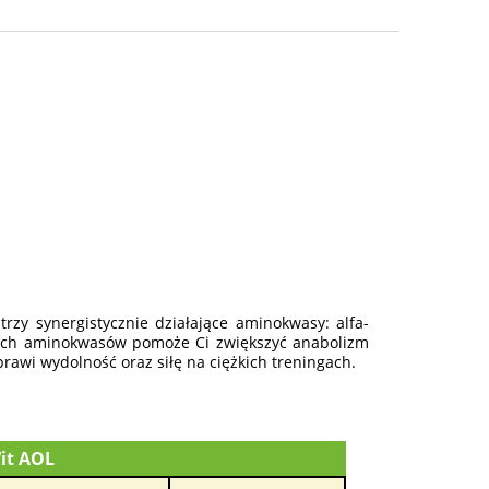
osztów
rzy synergistycznie działające aminokwasy: alfa-
trzech aminokwasów pomoże Ci zwiększyć anabolizm
rawi wydolność oraz siłę na ciężkich treningach.
Vit AOL