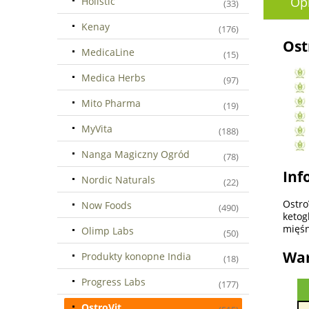
Op
Holistic
(33)
Kenay
(176)
Ost
MedicaLine
(15)
Medica Herbs
(97)
Mito Pharma
(19)
MyVita
(188)
Nanga Magiczny Ogród
(78)
Inf
Nordic Naturals
(22)
Ostro
Now Foods
(490)
ketog
mięśn
Olimp Labs
(50)
War
Produkty konopne India
(18)
Progress Labs
(177)
OstroVit