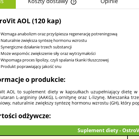
is
Koszty dostawy
Opinie
Cena nie zawiera ewentualnych k
roVit AOL (120 kap)
płatności
Wzmaga anabolizm oraz przyśpiesza regenerację potreningową
Naturalnie zwiększa syntezę hormonu wzrostu
Synergiczne działanie trzech substancji
Może wspomóc zwiększenie siły oraz wytrzymałości
Wspomaga proces lipolizy, czyli spalania tkanki tłuszczowej
Produkt poprawiający jakość snu
ormacje o produkcie:
Vit AOL to suplement diety w kapsułkach uzupełniający dietę w t
lutaran L-argininy (AAKG), L-ornitynę oraz L-lizynę. Mieszanka 
iowy, naturalnie zwiększy syntezę hormonu wzrostu (GH), który pop
tości odżywcze:
Suplement diety - Ostro