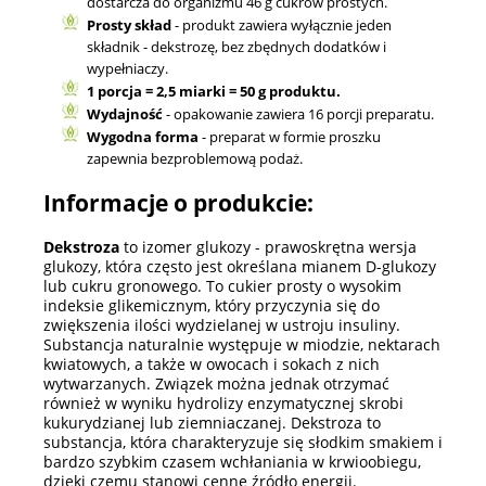
dostarcza do organizmu 46 g cukrów prostych.
Prosty skład
- produkt zawiera wyłącznie jeden
składnik - dekstrozę, bez zbędnych dodatków i
wypełniaczy.
1 porcja = 2,5 miarki = 50 g produktu.
Wydajność
- opakowanie zawiera 16 porcji preparatu.
Wygodna forma
- preparat w formie proszku
zapewnia bezproblemową podaż.
Informacje o produkcie:
Dekstroza
to izomer glukozy - prawoskrętna wersja
glukozy, która często jest określana mianem D-glukozy
lub cukru gronowego. To cukier prosty o wysokim
indeksie glikemicznym, który przyczynia się do
zwiększenia ilości wydzielanej w ustroju insuliny.
Substancja naturalnie występuje w miodzie, nektarach
kwiatowych, a także w owocach i sokach z nich
wytwarzanych. Związek można jednak otrzymać
również w wyniku hydrolizy enzymatycznej skrobi
kukurydzianej lub ziemniaczanej. Dekstroza to
substancja, która charakteryzuje się słodkim smakiem i
bardzo szybkim czasem wchłaniania w krwioobiegu,
dzięki czemu stanowi cenne źródło energii.