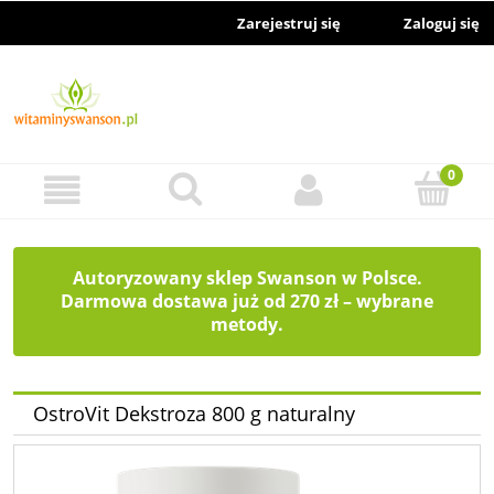
Zarejestruj się
Zaloguj się
Autoryzowany sklep Swanson w Polsce.
Darmowa dostawa już od 270 zł – wybrane
metody.
OstroVit Dekstroza 800 g naturalny