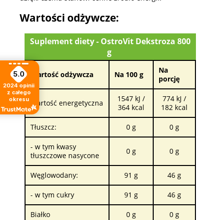
Wartości odżywcze:
Suplement diety - OstroVit Dekstroza 800
g
Na
Wartość odżywcza
Na 100 g
5.0
porcję
2024
opinii
z całego
1547 kJ /
774 kJ /
okresu
Wartość energetyczna
364 kcal
182 kcal
Tłuszcz:
0 g
0 g
- w tym kwasy
0 g
0 g
tłuszczowe nasycone
Węglowodany:
91 g
46 g
- w tym cukry
91 g
46 g
Białko
0 g
0 g