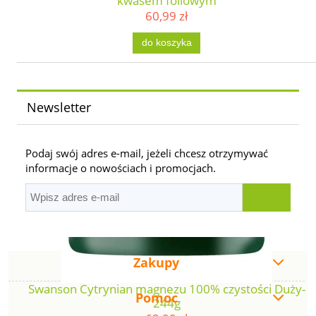
kwasem foliowym
60,99 zł
do koszyka
Newsletter
Podaj swój adres e-mail, jeżeli chcesz otrzymywać
informacje o nowościach i promocjach.
Zakupy
Swanson Cytrynian magnezu 100% czystości Duży-
Pomoc
244g