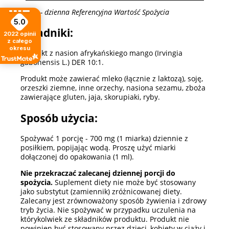
*RWS - dzienna Referencyjna Wartość Spożycia
5.0
Składniki:
2022
opinii
z całego
okresu
Ekstrakt z nasion afrykańskiego mango (Irvingia
gabonensis L.) DER 10:1.
Produkt może zawierać mleko (łącznie z laktozą), soję,
orzeszki ziemne, inne orzechy, nasiona sezamu, zboża
zawierające gluten, jaja, skorupiaki, ryby.
Sposób użycia:
Spożywać 1 porcję - 700 mg (1 miarka) dziennie z
posiłkiem, popijając wodą. Proszę użyć miarki
dołączonej do opakowania (1 ml).
Nie przekraczać zalecanej dziennej porcji do
spożycia.
Suplement diety nie może być stosowany
jako substytut (zamiennik) zróżnicowanej diety.
Zalecany jest zrównoważony sposób żywienia i zdrowy
tryb życia. Nie spożywać w przypadku uczulenia na
którykolwiek ze składników produktu. Produkt nie
powinien być stosowany przez dzieci, kobiety w ciąży i