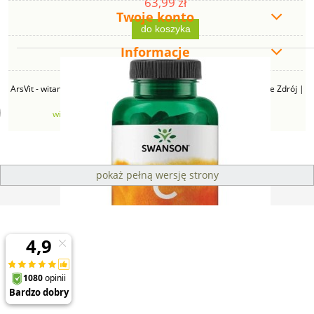
63,99 zł
Twoje konto
do koszyka
Informacje
ArsVit - witaminyswanson.pl | ul. Zimowa 49B, 43-230 Goczałkowice Zdrój |
NIP: 6381219140 | REGON: 276280385 | Email:
witaminyswanson@gmail.com
| Telefon:
665 626 833
pokaż pełną wersję strony
Sklep internetowy Shoper Premium
Swanson Witamina C 500 buforowana (250 tab)
67,99 zł