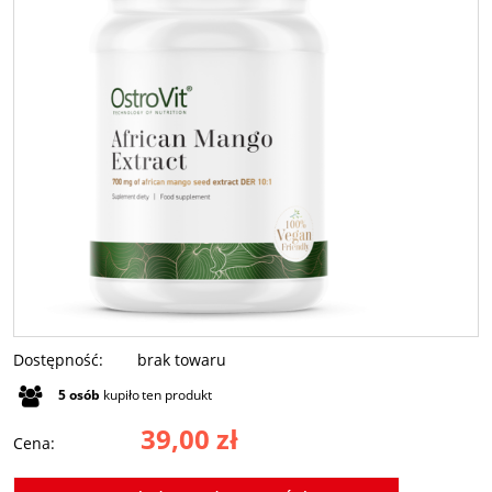
Dostępność:
brak towaru
5
osób
kupiło
ten produkt
39,00 zł
Cena: