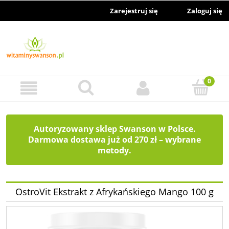
Zarejestruj się
Zaloguj się
Autoryzowany sklep Swanson w Polsce.
Darmowa dostawa już od 270 zł – wybrane
metody.
OstroVit Ekstrakt z Afrykańskiego Mango 100 g