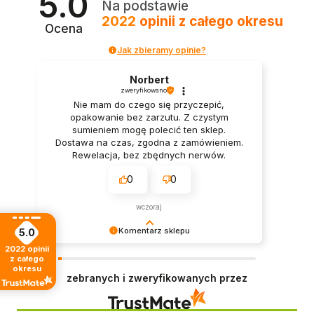
5.0
Na podstawie
2022
opinii
z całego okresu
Ocena
Jak zbieramy opinie?
Norbert
zweryfikowano
Nie mam do czego się przyczepić,
opakowanie bez zarzutu. Z czystym
sumieniem mogę polecić ten sklep.
Dostawa na czas, zgodna z zamówieniem.
Rewelacja, bez zbędnych nerwów.
0
0
wczoraj
Komentarz sklepu
5.0
2022
opinii
Twoje słowa wiele dla nas znaczą! Cieszymy się,
z całego
że zakupy spełniły oczekiwania. Dołożymy
okresu
zebranych i zweryfikowanych przez
starań, by każda kolejna wizyta w naszym sklepie
była równie udana.