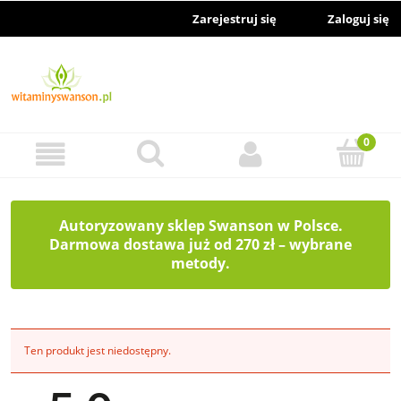
Zarejestruj się
Zaloguj się
Autoryzowany sklep Swanson w Polsce.
Darmowa dostawa już od 270 zł – wybrane
metody.
Ten produkt jest niedostępny.