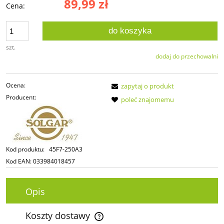
89,99 zł
Cena:
do koszyka
szt.
dodaj do przechowalni
Ocena:
zapytaj o produkt
Producent:
poleć znajomemu
Kod produktu:
45F7-250A3
Kod EAN:
033984018457
Opis
Koszty dostawy
Cena nie zawiera ewentualnych kosztów płatności