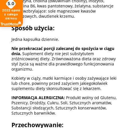
L-tyrozyna, cholina (dwuwinian choliny), inozytol,
5.0
witamina B6, kwas pantotenowy, żelatyna, substancje
2022
opinii
przeciwzbrylające: sole magnezowe kwasów
z całego
tłuszczowych, dwutlenek krzemu.
okresu
Sposób użycia:
Jedna kapsułka dziennie.
Nie przekraczać porcji zalecanej do spożycia w ciągu
dnia.
Suplement diety nie jest substytutem
zróżnicowanej diety. Zrównoważona dieta oraz zdrowy
styl życia są ważne dla prawidłowego funkcjonowania
organizmu.
Kobiety w ciąży, matki karmiące i osoby zażywające leki
lub chore, powinny przed zażyciem jakiegokolwiek
suplementu diety skonsultować się z lekarzem.
INFORMACJA ALERGICZNA:
Produkt wolny od Glutenu,
Pszenicy, Drożdży, Cukru, Soli, Sztucznych aromatów,
Substancji słodzących, Sztucznych konserwantów,
Sztucznych barwników.
Przechowywanie: