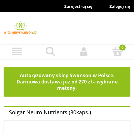
Zarejestruj się
Zaloguj się
Autoryzowany sklep Swanson w Polsce.
Darmowa dostawa już od 270 zł – wybrane
metody.
Solgar Neuro Nutrients (30kaps.)