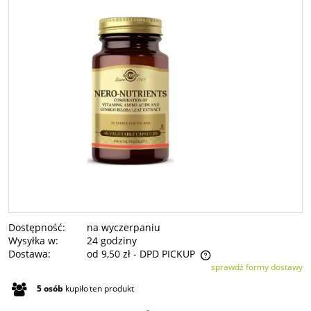
Dostępność:
na wyczerpaniu
Wysyłka w:
24 godziny
Dostawa:
od 9,50 zł
- DPD PICKUP
sprawdź formy dostawy
Cena nie zawiera ewentualnych kosztów płatności
5
osób
kupiło
ten produkt