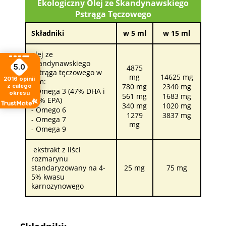
Ekologiczny Olej ze Skandynawskiego
Pstrąga Tęczowego
Składniki
w 5 ml
w 15 ml
olej ze
skandynawskiego
5.0
4875
pstrąga tęczowego w
mg
14625 mg
2016
opinii
tym:
780 mg
2340 mg
z całego
- Omega 3 (47% DHA i
okresu
561 mg
1683 mg
19% EPA)
340 mg
1020 mg
- Omego 6
1279
3837 mg
- Omega 7
mg
- Omega 9
ekstrakt z liści
rozmarynu
standaryzowany na 4-
25 mg
75 mg
5% kwasu
karnozynowego