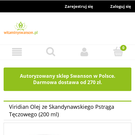
Zarejestruj się
Zaloguj się
Autoryzowany sklep Swanson w Polsce.
Darmowa dostawa od 270 zł.
Viridian Olej ze Skandynawskiego Pstrąga
Tęczowego (200 ml)