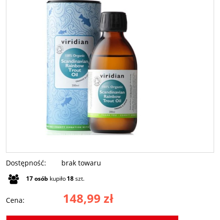
Dostępność:
brak towaru
17
osób
kupiło
18
szt.
148,99 zł
Cena: