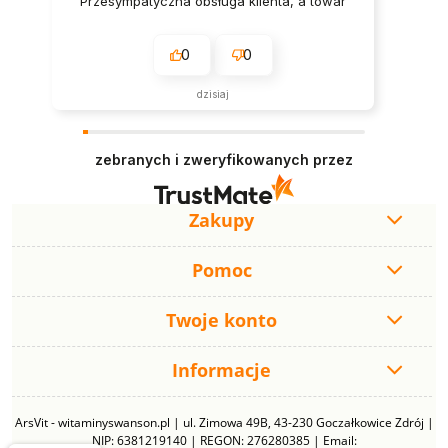
Przesympatyczna obsługa klienta, a towar
świetnej jakości.
0
0
dzisiaj
zebranych i zweryfikowanych przez
Zakupy
Pomoc
Twoje konto
Informacje
ArsVit - witaminyswanson.pl | ul. Zimowa 49B, 43-230 Goczałkowice Zdrój |
NIP: 6381219140 | REGON: 276280385 | Email: