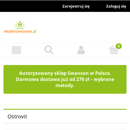
Zarejestruj się
Zaloguj się
Autoryzowany sklep Swanson w Polsce.
Darmowa dostawa już od 270 zł – wybrane
metody.
Ostrovit