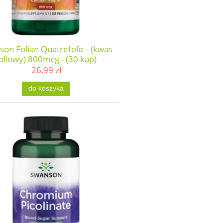
on Folian Quatrefolic - (kwas
oliowy) 800mcg - (30 kap)
26,99 zł
do koszyka