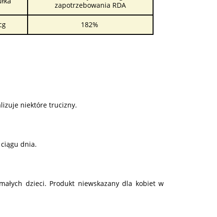
ułka
zapotrzebowania RDA
cg
182%
zuje niektóre trucizny.
 ciągu dnia.
ałych dzieci. Produkt niewskazany dla kobiet w