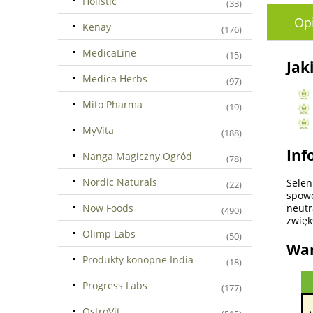
Holistic
(33)
Op
Kenay
(176)
MedicaLine
(15)
Jak
Medica Herbs
(97)
Mito Pharma
(19)
MyVita
(188)
Inf
Nanga Magiczny Ogród
(78)
Nordic Naturals
Selen
(22)
spowo
Now Foods
neutr
(490)
zwięk
Olimp Labs
(50)
War
Produkty konopne India
(18)
Progress Labs
(177)
OstroVit