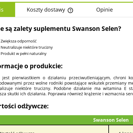
is
Koszty dostawy
Opinie
Cena nie zawiera ewentualnych k
ie są zalety suplementu Swanson Selen?
płatności
Zwiększa odporność
Neutralizuje niektóre trucizny
Produkt w pełni naturalny
ormacje o produkcie:
 jest pierwiastkiem o działaniu przeciwutleniającym, chroni 
dowanymi przez wolne rodniki powstające wskutek przemiany me
alizuje niektóre trucizny. Podobne działanie ma witamina E 
sza skutki ich działania. Poprawia również krążenie i wzmacnia ser
tości odżywcze:
Swanson Selen