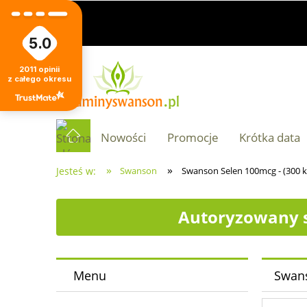
5.0
2011
opinii
z całego okresu
Nowości
Promocje
Krótka data
»
»
Jesteś w:
Swanson
Swanson Selen 100mcg - (300 k
Autoryzowany s
Menu
Swans