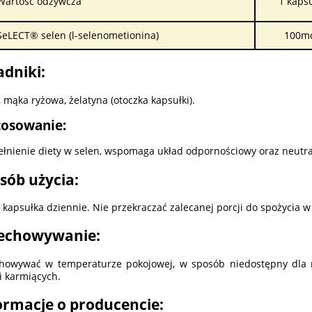
Wartość odżywcza
1 kaps
SeLECT® selen (l-selenometionina)
100m
adniki:
, mąka ryżowa, żelatyna (otoczka kapsułki).
tosowanie:
łnienie diety w selen, wspomaga układ odpornościowy oraz neutrali
sób użycia:
 kapsułka dziennie. Nie przekraczać zalecanej porcji do spożycia w
echowywanie:
howywać w temperaturze pokojowej, w sposób niedostępny dla m
 i karmiących.
ormacje o producencie: