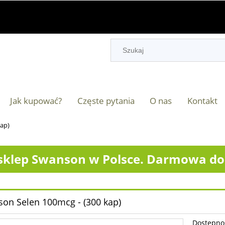
Jak kupować?
Częste pytania
O nas
Kontakt
ap)
klep Swanson w Polsce. Darmowa dos
on Selen 100mcg - (300 kap)
Dostępno