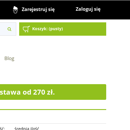
Zaloguj się
Zarejestruj się
Koszyk:
(pusty)
Blog
tawa od 270 zł.
ść:
średnia ilość