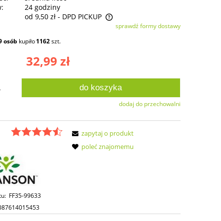
w:
24 godziny
od 9,50 zł
- DPD PICKUP
sprawdź formy dostawy
ie zawiera ewentualnych kosztów
9
osób
kupiło
1162
szt.
ści
32,99 zł
do koszyka
.
dodaj do przechowalni
zapytaj o produkt
poleć znajomemu
tu:
FF35-99633
087614015453