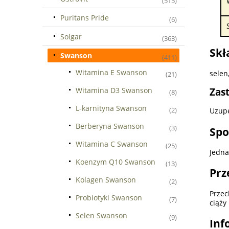
(515)
Puritans Pride
(6)
Solgar
(363)
Skł
Swanson
(411)
Witamina E Swanson
selen
(21)
Witamina D3 Swanson
Zas
(8)
L-karnityna Swanson
(2)
Uzupe
Berberyna Swanson
(3)
Spo
Witamina C Swanson
(25)
Jedna
Koenzym Q10 Swanson
(13)
Prz
Kolagen Swanson
(2)
Przec
Probiotyki Swanson
(7)
ciąży
Selen Swanson
(9)
Inf