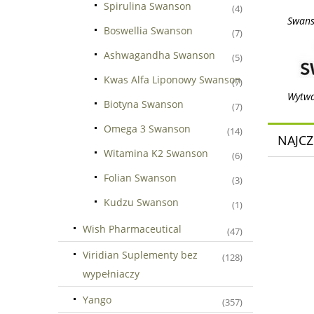
Spirulina Swanson
(4)
Swans
Boswellia Swanson
(7)
Ashwagandha Swanson
(5)
Kwas Alfa Liponowy Swanson
(7)
Wytwa
Biotyna Swanson
(7)
Omega 3 Swanson
(14)
NAJCZ
Witamina K2 Swanson
(6)
Folian Swanson
(3)
Kudzu Swanson
(1)
Wish Pharmaceutical
(47)
Viridian Suplementy bez
(128)
wypełniaczy
Yango
(357)