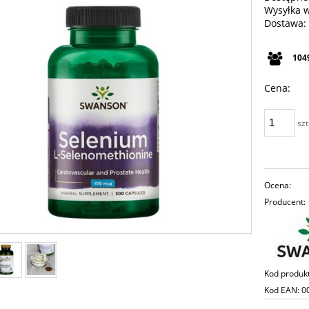
Wysyłka 
Dostawa:
Cena n
104
płatno
Cena:
szt
Ocena:
Producent:
Kod produk
Kod EAN:
0