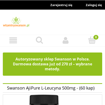
Zarejestruj się
Zaloguj się
Autoryzowany sklep Swanson w Polsce.
Darmowa dostawa już od 270 zł – wybrane
metody.
Swanson AjiPure L-Leucyna 500mg - (60 kap)