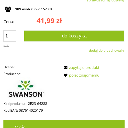
sprawdź formy dostawy
Cena nie zawiera ewentualnych kosztów płatności
109
osób
kupiło
157
szt.
41,99 zł
Cena:
do koszyka
szt.
dodaj do przechowalni
Ocena:
zapytaj o produkt
Producent:
poleć znajomemu
Kod produktu:
2E23-64288
Kod EAN:
087614025179
Opis