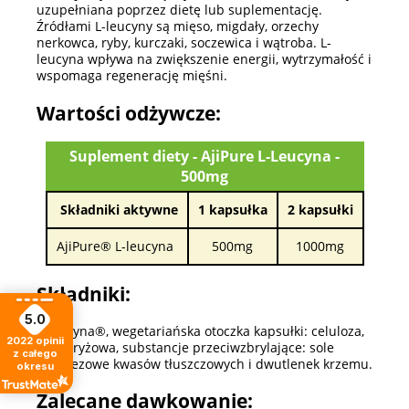
uzupełniana poprzez dietę lub suplementację.
Źródłami L-leucyny są mięso, migdały, orzechy
nerkowca, ryby, kurczaki, soczewica i wątroba. L-
leucyna wpływa na zwiększenie energii, wytrzymałość i
wspomaga regenerację mięśni.
Wartości odżywcze:
Suplement diety - AjiPure L-Leucyna -
500mg
Składniki aktywne
1 kapsułka
2 kapsułki
AjiPure® L-leucyna
500mg
1000mg
Składniki:
5.0
L-leucyna®, wegetariańska otoczka kapsułki: celuloza,
2022
opinii
mąka ryżowa, substancje przeciwzbrylające: sole
z całego
magnezowe kwasów tłuszczowych i dwutlenek krzemu.
okresu
Zalecane dawkowanie: