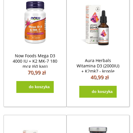
Now Foods Mega D3
Aura Herbals
4000 IU + K2 MK-7 180
Witamina D3 (2000IU)
mcg (60 kap)
+ K2mk7 - krople
70,99 zł
(30ml)
40,99 zł
do koszyka
do koszyka