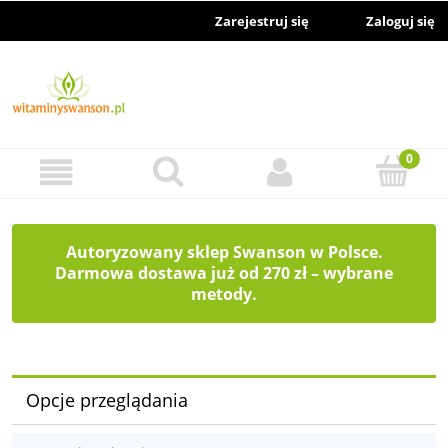
Zarejestruj się
Zaloguj się
Autoryzowany sklep Swanson w Polsce.
Darmowa dostawa już od 270 zł – wybrane
metody.
Opcje przeglądania