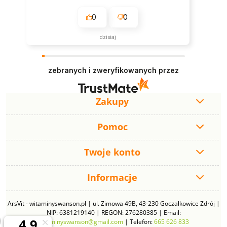
0
0
dzisiaj
zebranych i zweryfikowanych przez
Zakupy
Pomoc
Twoje konto
Informacje
ArsVit - witaminyswanson.pl | ul. Zimowa 49B, 43-230 Goczałkowice Zdrój |
NIP: 6381219140 | REGON: 276280385 | Email:
witaminyswanson@gmail.com
| Telefon:
665 626 833