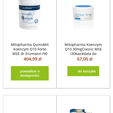
Mitopharma QuinoMit
Mitopharma Koenzym
Koenzym Q10 Forte
Q10 30mgClassic MSE
MSE dr Enzmann (90
(30kap)(data do
kap)
31.01.2027)
404,99 zł
67,00 zł
powiadom o
do koszyka
dostępności