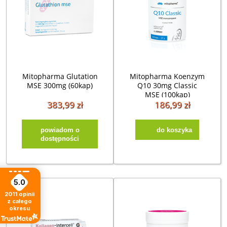
Mitopharma Glutation
Mitopharma Koenzym
MSE 300mg (60kap)
Q10 30mg Classic
MSE (100kap)
383,99 zł
186,99 zł
powiadom o
do koszyka
dostępności
5.0
2011
opinii
z całego
okresu