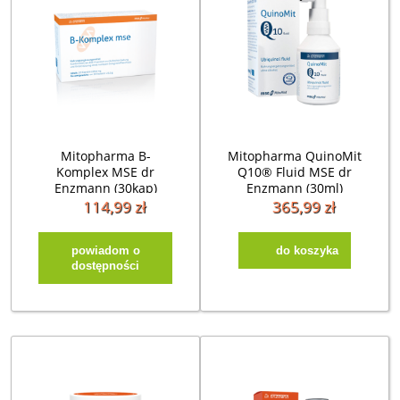
Mitopharma B-
Mitopharma QuinoMit
Komplex MSE dr
Q10® Fluid MSE dr
Enzmann (30kap)
Enzmann (30ml)
koenzym
114,99 zł
365,99 zł
powiadom o
do koszyka
dostępności