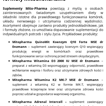
Suplementy Mito-Pharma
powstają z myślą o osobach
zainteresowanych świadomym uzupełnianiem diety w
składniki istotne dla prawidłowego funkcjonowania komórek,
układu nerwowego i utrzymania codziennej wydolności.
Asortyment obejmuje zarówno produkty jednoskładnikowe, jak
i formuły złożone, co umożliwia dopasowanie suplementacji do
indywidualnych potrzeb i stylu życia. Przykładowe produkty:
Mitopharma QuinoMit Koenzym Q10 Forte MSE dr
Enzmann
– suplement zawierający koenzym Q10 wspierający
produkcję energii w komórkach oraz prawidłowe
funkcjonowanie serca i ochronę przed stresem oksydacyjnym,
Mitopharma Witamina D3 2000 IU MSE dr Enzmann
–
preparat z witaminą D3 wspomagający odporność, prawidłowe
wchłanianie wapnia i fosforu oraz utrzymanie zdrowych kości i
zębów,
Mitopharma Witamina K2 MK-7 MSE dr Enzmann
–
suplement z witaminą K2 w formie MK-7, wspierający
prawidłowe krzepnięcie krwi oraz utrzymanie zdrowia kości
poprzez udział w gospodarce wapniowej organizmu,
Mitopharma Adrenal Intercell –
suplement zawierający