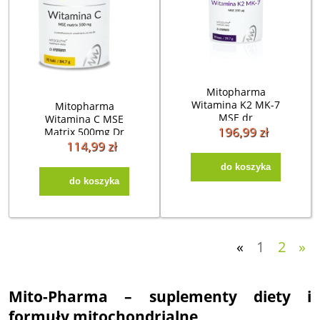
Mitopharma
Witamina K2 MK-7
Mitopharma
MSE dr
Witamina C MSE
Enzmann(90kap)
196,99 zł
Matrix 500mg Dr
Enzmann (90 tab)
114,99 zł
do koszyka
do koszyka
«
1
2
»
Mito-Pharma – suplementy diety i
formuły mitochondrialne