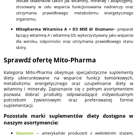
zestaw składników takich jak witaminy, minerały i adaptogeny,
stosowany w celu wsparcia funkcjonowania nadnerczy oraz
utrzymania prawidłowego metabolizmu energetycznego
organizmu,
Mitopharma Witamina A + D3 MSE dr Enzmann
– preparat
łączący witaminę A i witaminę D3, wykorzystywany jako wsparcie
dla wzroku, odporności oraz utrzymania prawidłowego stanu
skóry.
Sprawdź ofertę Mito-Pharma
Kategoria Mito-Pharma obejmuje specjalistyczne suplementy
diety ukierunkowane na wsparcie funkcji komórkowych,
metabolizmu energetycznego oraz uzupełnianie diety w
witaminy i minerały. Zapoznanie się z pełnym asortymentem
pozwala dobrać produkty odpowiadające indywidualnym
potrzebom żywieniowym oraz preferowanej formie
suplementacji.
Pozostałe marki suplementów diety dostępne w
naszym asortymencie:
Swanson
– amerykański producent z wieloletnim stażem,