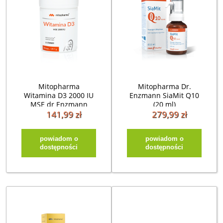
Mitopharma
Mitopharma Dr.
Witamina D3 2000 IU
Enzmann SiaMit Q10
MSE dr Enzmann
(20 ml)
(90kap)
141,99 zł
279,99 zł
powiadom o
powiadom o
dostępności
dostępności