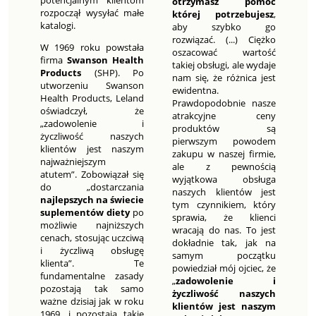
potencjalnym klientom
otrzymasz pomoc
rozpoczął wysyłać małe
której potrzebujesz
,
katalogi.
aby szybko go
rozwiązać. (...) Ciężko
W 1969 roku powstała
oszacować wartość
firma
Swanson Health
takiej obsługi, ale wydaje
Products
(SHP). Po
nam się, że różnica jest
utworzeniu Swanson
ewidentna.
Health Products, Leland
Prawdopodobnie nasze
oświadczył, że
atrakcyjne ceny
„zadowolenie i
produktów są
życzliwość naszych
pierwszym powodem
klientów jest naszym
zakupu w naszej firmie,
najważniejszym
ale z pewnością
atutem”. Zobowiązał się
wyjątkowa obsługa
do „dostarczania
naszych klientów jest
najlepszych na świecie
tym czynnikiem, który
suplementów diety
po
sprawia, że klienci
możliwie najniższych
wracają do nas. To jest
cenach, stosując uczciwą
dokładnie tak, jak na
i życzliwą obsługę
samym początku
klienta”. Te
powiedział mój ojciec, że
fundamentalne zasady
„
zadowolenie i
pozostają tak samo
życzliwość naszych
ważne dzisiaj jak w roku
klientów jest naszym
1969, i pozostają takie