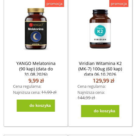
promocja
promocja
YANGO Melatonina
Viridian Witamina K2
(90 kap) (data do
(MK-7) 100ug (60 kap)
31.08.2026)
data 06.10.2026
9,99 zł
129,99 zł
Cena regularna:
Cena regularna:
11,99 zł
Najniższa cena:
Najniższa cena:
19,99 zł
144,99 zł
do koszyka
do koszyka