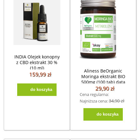
INDIA Olejek konopny
z CBD ekstrakt 30 %
(10 ml)
Aliness BeOrganic
159,99 zł
Moringa ekstrakt BIO
500mg (100 tab) data
30.09.2026
29,90 zł
do koszyka
Cena regularna:
34,90 zł
Najniższa cena:
do koszyka