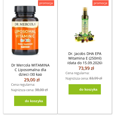
promocja
promocja
Dr. Jacobs DHA EPA
Witamina E (250ml)
(data do 15.09.2026)
Dr Mercola WITAMINA
73,99 zł
C Liposomalna dla
Cena regularna:
dzieci (30 kap
83,99 zł
Najniższa cena:
Licaps®) data
29,00 zł
30.09.2026
Cena regularna:
38,00 zł
do koszyka
Najniższa cena:
56,00 zł
do koszyka