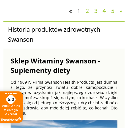
«
1
2
3
4
5
»
Historia produktów zdrowotnych
Swanson
Sklep Witaminy Swanson -
Suplementy diety
Od 1969 r. Firma Swanson Health Products jest dumna
z tego, że przynosi światu dobre samopoczucie i
pomaga w uzyskaniu jak najlepszego zdrowia, dzięki
czemu możesz skupić się na tym, co kochasz. Wszystko
5.0
zaczęło się od jednego mężczyzny, który chciał zadbać o
2003
opinii
swoje zdrowie, aby móc dalej robić to, co kochał. Oto
z całego
historia.
okresu