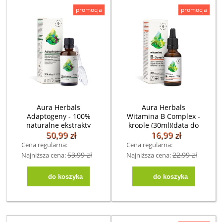
promocja
promocja
Aura Herbals
Aura Herbals
Adaptogeny - 100%
Witamina B Complex -
naturalne ekstrakty
krople (30ml)(data do
roślinne w płynie ( 50
12.09.2026)
50,99 zł
16,99 zł
ml)(data do
Cena regularna:
Cena regularna:
21.09.2026)
53,99 zł
22,99 zł
Najniższa cena:
Najniższa cena:
53,99 zł
do koszyka
do koszyka