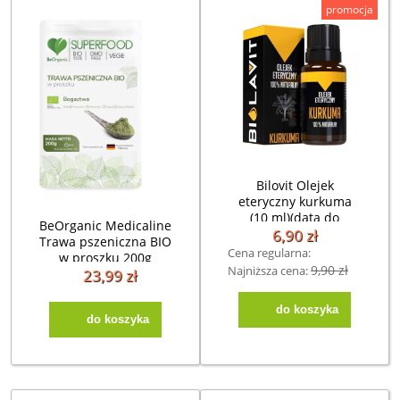
promocja
Bilovit Olejek
eteryczny kurkuma
(10 ml)(data do
BeOrganic Medicaline
30.11.2026)
6,90 zł
Trawa pszeniczna BIO
Cena regularna:
w proszku 200g
9,90 zł
Najniższa cena:
23,99 zł
do koszyka
do koszyka