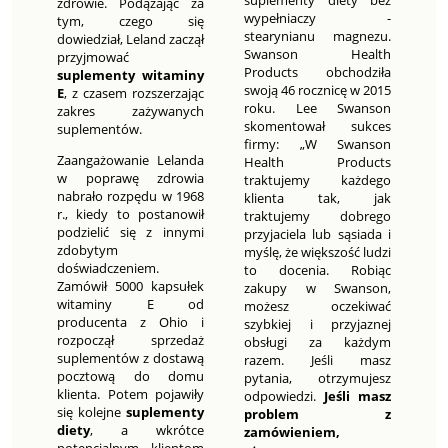
suplementy diety bez
zdrowie. Podążając za
wypełniaczy -
tym, czego się
stearynianu magnezu.
dowiedział, Leland zaczął
Swanson Health
przyjmować
Products obchodziła
suplementy witaminy
swoją 46 rocznicę w 2015
E
, z czasem rozszerzając
roku. Lee Swanson
zakres zażywanych
skomentował sukces
suplementów.
firmy: „W Swanson
Zaangażowanie Lelanda
Health Products
w poprawę zdrowia
traktujemy każdego
nabrało rozpędu w 1968
klienta tak, jak
r., kiedy to postanowił
traktujemy dobrego
podzielić się z innymi
przyjaciela lub sąsiada i
zdobytym
myślę, że większość ludzi
doświadczeniem.
to docenia. Robiąc
Zamówił 5000 kapsułek
zakupy w Swanson,
witaminy E od
możesz oczekiwać
producenta z Ohio i
szybkiej i przyjaznej
rozpoczął sprzedaż
obsługi za każdym
suplementów z dostawą
razem. Jeśli masz
pocztową do domu
pytania, otrzymujesz
klienta. Potem pojawiły
odpowiedzi.
Jeśli masz
się kolejne
suplementy
problem z
diety
, a wkrótce
zamówieniem,