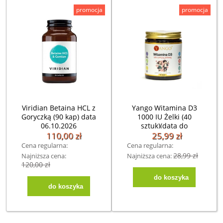
promocja
promocja
Viridian Betaina HCL z
Yango Witamina D3
Goryczką (90 kap) data
1000 IU Żelki (40
06.10.2026
sztuk)(data do
30.09.2026)
110,00 zł
25,99 zł
Cena regularna:
Cena regularna:
28,99 zł
Najniższa cena:
Najniższa cena:
120,00 zł
120,00 zł
do koszyka
do koszyka