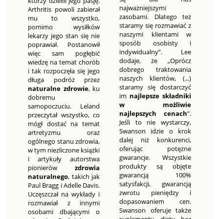
którzy dzielili jego pasję.
najważniejszymi
Arthritis powoli zabierał
zasobami. Dlatego też
mu to wszystko,
staramy się rozmawiać z
pomimo wysiłków
naszymi klientami w
lekarzy jego stan się nie
sposób osobisty i
poprawiał. Postanowił
indywidualny”. Lee
więc sam pogłębić
dodaje, że „Oprócz
wiedzę na temat chorób
dobrego traktowania
i tak rozpoczęła się jego
naszych klientów, (...)
długa podróż przez
staramy się dostarczyć
naturalne zdrowie
, ku
im
najlepsze składniki
dobremu
w możliwie
samopoczuciu. Leland
najlepszych cenach
”.
przeczytał wszystko, co
Jeśli to nie wystarczy,
mógł dostać na temat
Swanson idzie o krok
artretyzmu oraz
dalej niż konkurenci,
ogólnego stanu zdrowia,
oferując potężne
w tym niezliczone książki
gwarancje. Wszystkie
i artykuły autorstwa
produkty są objęte
pionierów
zdrowia
gwarancją 100%
naturalnego
, takich jak
satysfakcji, gwarancją
Paul Bragg i Adelle Davis.
zwrotu pieniędzy i
Uczęszczał na wykłady i
dopasowaniem cen.
rozmawiał z innymi
Swanson oferuje także
osobami dbającymi o