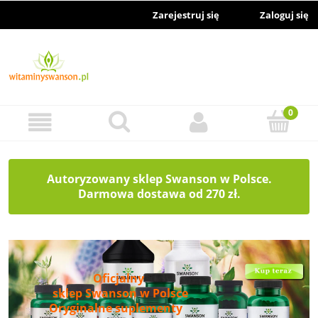
Zarejestruj się
Zaloguj się
Autoryzowany sklep Swanson w Polsce.
Darmowa dostawa od 270 zł.
Oficjalny
sklep Swanson w Polsce
Oryginalne suplementy