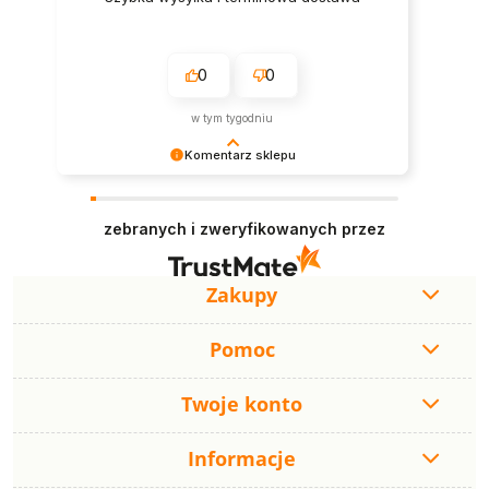
0
0
w tym tygodniu
Komentarz sklepu
Dziękujemy za poświęcony czas na podzielenie
się swoim doświadczeniem. Twoje słowa to dla
zebranych i zweryfikowanych przez
nas najlepsza motywacja do dalszego rozwoju.
Staramy się, aby zakupy w naszym sklepie były
wygodne, szybkie i satysfakcjonujące. Miło
wiedzieć, że nasze starania są doceniane.
Zakupy
Pomoc
Twoje konto
Informacje