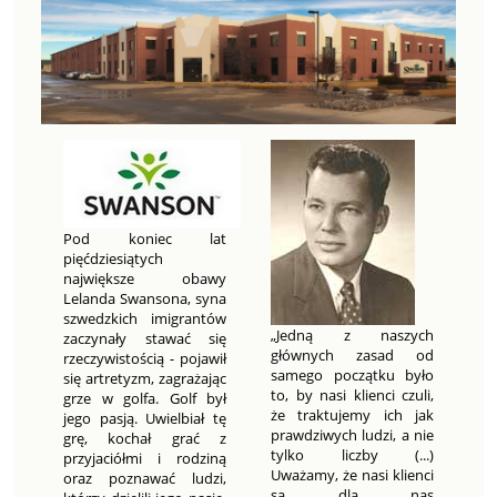
Pod koniec lat
pięćdziesiątych
największe obawy
Lelanda Swansona, syna
szwedzkich imigrantów
„Jedną z naszych
zaczynały stawać się
głównych zasad od
rzeczywistością - pojawił
samego początku było
się artretyzm, zagrażając
to, by nasi klienci czuli,
grze w golfa. Golf był
że traktujemy ich jak
jego pasją. Uwielbiał tę
prawdziwych ludzi, a nie
grę, kochał grać z
tylko liczby (...)
przyjaciółmi i rodziną
Uważamy, że nasi klienci
oraz poznawać ludzi,
są dla nas