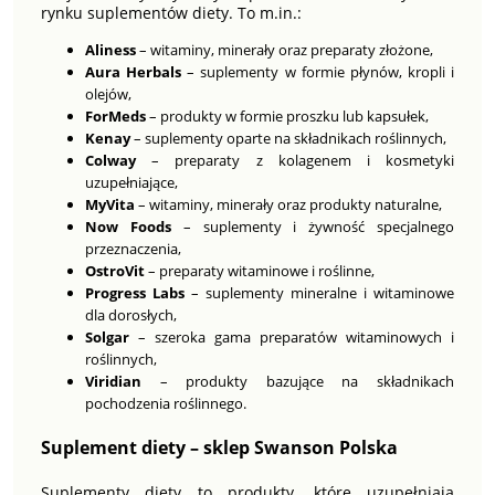
rynku suplementów diety. To m.in.:
Aliness
– witaminy, minerały oraz preparaty złożone,
Aura Herbals
– suplementy w formie płynów, kropli i
olejów,
ForMeds
– produkty w formie proszku lub kapsułek,
Kenay
– suplementy oparte na składnikach roślinnych,
Colway
– preparaty z kolagenem i kosmetyki
uzupełniające,
MyVita
– witaminy, minerały oraz produkty naturalne,
Now Foods
– suplementy i żywność specjalnego
przeznaczenia,
OstroVit
– preparaty witaminowe i roślinne,
Progress Labs
– suplementy mineralne i witaminowe
dla dorosłych,
Solgar
– szeroka gama preparatów witaminowych i
roślinnych,
Viridian
– produkty bazujące na składnikach
pochodzenia roślinnego.
Suplement diety – sklep Swanson Polska
Suplementy diety to produkty, które uzupełniają