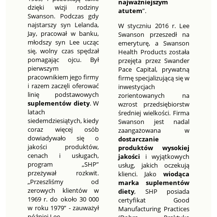
najważniejszym
dzięki wizji rodziny
atutem
”.
Swanson. Podczas gdy
najstarszy syn Lelanda,
W styczniu 2016 r. Lee
Jay, pracował w banku,
Swanson przeszedł na
młodszy syn Lee ucząc
emeryturę, a Swanson
się, wolny czas spędzał
Health Products została
pomagając ojcu. Był
przejęta przez Swander
pierwszym
Pace Capital, prywatną
pracownikiem jego firmy
firmę specjalizującą się w
i razem zaczęli oferować
inwestycjach
linię podstawowych
zorientowanych na
suplementów diety
. W
wzrost przedsiębiorstw
latach
średniej wielkości. Firma
siedemdziesiątych, kiedy
Swanson jest nadal
coraz więcej osób
zaangażowana w
dowiadywało się o
dostarczanie
jakości produktów,
produktów wysokiej
cenach i usługach,
jakości
i wyjątkowych
program „SHP”
usług, jakich oczekują
przeżywał rozkwit.
klienci. Jako
wiodąca
„Przeszliśmy od
marka suplementów
zerowych klientów w
diety
, SHP posiada
1969 r. do około 30 000
certyfikat Good
w roku 1979” - zauważył
Manufacturing Practices
później Lee.