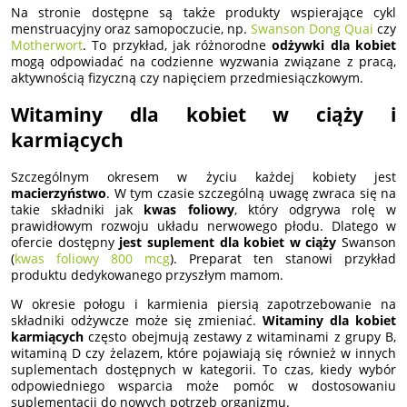
Na stronie dostępne są także produkty wspierające cykl
menstruacyjny oraz samopoczucie, np.
Swanson Dong Quai
czy
Motherwort
. To przykład, jak różnorodne
odżywki dla kobiet
mogą odpowiadać na codzienne wyzwania związane z pracą,
aktywnością fizyczną czy napięciem przedmiesiączkowym.
Witaminy dla kobiet w ciąży i
karmiących
Szczególnym okresem w życiu każdej kobiety jest
macierzyństwo
. W tym czasie szczególną uwagę zwraca się na
takie składniki jak
kwas foliowy
, który odgrywa rolę w
prawidłowym rozwoju układu nerwowego płodu. Dlatego w
ofercie dostępny
jest suplement dla kobiet w ciąży
Swanson
(
kwas foliowy 800 mcg
). Preparat ten stanowi przykład
produktu dedykowanego przyszłym mamom.
W okresie połogu i karmienia piersią zapotrzebowanie na
składniki odżywcze może się zmieniać.
Witaminy dla kobiet
karmiących
często obejmują zestawy z witaminami z grupy B,
witaminą D czy żelazem, które pojawiają się również w innych
suplementach dostępnych w kategorii. To czas, kiedy wybór
odpowiedniego wsparcia może pomóc w dostosowaniu
suplementacji do nowych potrzeb organizmu.