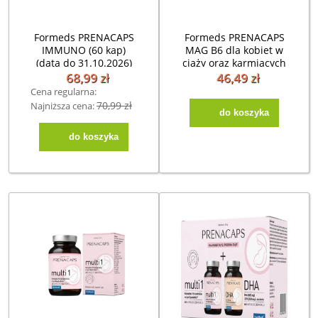
Formeds PRENACAPS
Formeds PRENACAPS
IMMUNO (60 kap)
MAG B6 dla kobiet w
(data do 31.10.2026)
ciąży oraz karmiących
(60kaps)
68,99 zł
46,49 zł
Cena regularna:
70,99 zł
Najniższa cena:
70,99 zł
do koszyka
do koszyka