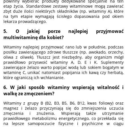
powinny wybierać produkty dedykowane specjalnie na ten
etap życia. Standardowe zestawy witaminowe mogą zawierać
zbyt duże ilości niektórych składników (np. witaminy A), które
na tym etapie wymagają ścisłego dopasowania pod okiem
lekarza prowadzącego.
5. O jakiej porze najlepiej przyjmować
multiwitaminę dla kobiet?
Witaminy najlepiej przyjmować rano lub w południe, podczas
posiłku zawierającego zdrowe tłuszcze (np. awokado, orzechy,
oliwa z oliwek). Tłuszcz jest niezbędny, aby organizm mógł
prawidłowo przyswoić witaminy A, D, E i K. Suplementy
zawierające żelazo warto popijać wodą lub sokiem bogatym w
witaminę C, unikać natomiast popijania ich kawą czy herbatą,
które ograniczą ich wchłanianie.
6. W jaki sposób witaminy wspierają witalność i
walkę ze zmęczeniem?
Witaminy z grupy B (B2, B3, B5, B6, B12, kwas foliowy) oraz
magnez i żelazo przyczyniają się do zmniejszenia uczucia
zmęczenia i znużenia. Wspierają także utrzymanie
prawidłowego metabolizmu energetycznego, co przekłada się
na lepsze samopoczucie fizyczne i psychiczne w ciągu