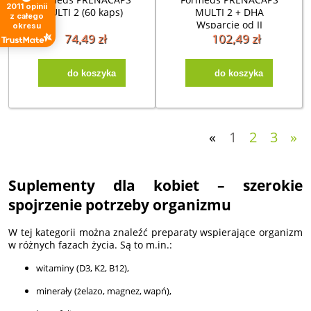
2011
opinii
MULTI 2 (60 kaps)
MULTI 2 + DHA
z całego
Wsparcie od II
okresu
trymestru (60 kaps)
74,49 zł
102,49 zł
do koszyka
do koszyka
«
1
2
3
»
Suplementy dla kobiet – szerokie
spojrzenie potrzeby organizmu
W tej kategorii można znaleźć preparaty wspierające organizm
w różnych fazach życia. Są to m.in.:
witaminy (D3, K2, B12),
minerały (żelazo, magnez, wapń),