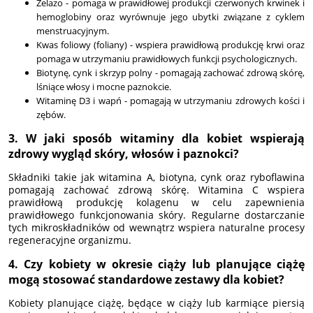
Żelazo - pomaga w prawidłowej produkcji czerwonych krwinek i
hemoglobiny oraz wyrównuje jego ubytki związane z cyklem
menstruacyjnym.
Kwas foliowy (foliany) - wspiera prawidłową produkcję krwi oraz
pomaga w utrzymaniu prawidłowych funkcji psychologicznych.
Biotynę, cynk i skrzyp polny - pomagają zachować zdrową skórę,
lśniące włosy i mocne paznokcie.
Witaminę D3 i wapń - pomagają w utrzymaniu zdrowych kości i
zębów.
3. W jaki sposób witaminy dla kobiet wspierają
zdrowy wygląd skóry, włosów i paznokci?
Składniki takie jak witamina A, biotyna, cynk oraz ryboflawina
pomagają zachować zdrową skórę. Witamina C wspiera
prawidłową produkcję kolagenu w celu zapewnienia
prawidłowego funkcjonowania skóry. Regularne dostarczanie
tych mikroskładników od wewnątrz wspiera naturalne procesy
regeneracyjne organizmu.
4. Czy kobiety w okresie ciąży lub planujące ciążę
mogą stosować standardowe zestawy dla kobiet?
Kobiety planujące ciążę, będące w ciąży lub karmiące piersią