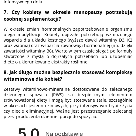
intensywnego dnia.
7. Czy kobiety w okresie menopauzy potrzebują
osobnej suplementacji?
W okresie zmian hormonalnych zapotrzebowanie organizmu
ulega modyfikacji. Kobiety dojrzałe potrzebują wzmożonego
wsparcia dla układu kostnego (wyższe dawki witaminy D3, K2
oraz wapnia) oraz wsparcia równowagi hormonalnej (np. dzięki
zawartości witaminy B6). Warto w tym czasie sięgać po formuły
stworzone z myślą o dojrzałych potrzebach lub uzupełniać
dietę o ukierunkowane ekstrakty roślinne.
8. Jak długo można bezpiecznie stosować kompleksy
witaminowe dla kobiet?
Zestawy witaminowo-mineralne dostosowane do zalecanego
dziennego spożycia (RWS) są bezpiecznym elementem
zrównoważonej diety i mogą być stosowane stale, szczególnie
w okresach jesienno-zimowych, przy intensywnym trybie życia
czy diecie eliminacyjnej. Ważne jest przestrzeganie zalecanej
przez producenta dziennej porcji do spożycia.
5.0
Na podstawie