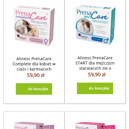
Aliness PrenaCare
Aliness PrenaCare
START dla mężczyzn
Complete dla kobiet w
starających się o
ciąży i karmiących
dziecko ( 60kap)
59,90 zł
(60kap)
59,90 zł
do koszyka
do koszyka