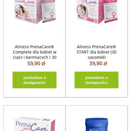
Aliness PrenaCare®
Aliness PrenaCare®
Complete dla kobiet w
START dla kobiet (30
ciąży i karmiących ( 30
saszetek)
saszetek)
59,90 zł
39,90 zł
powiadom o
powiadom o
dostępności
dostępności