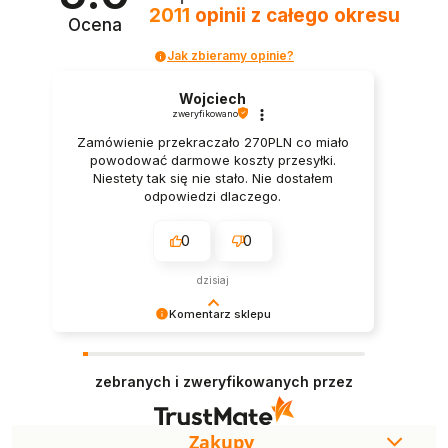
2011
opinii
z całego okresu
Ocena
Jak zbieramy opinie?
Wojciech
zweryfikowano
Zamówienie przekraczało 270PLN co miało
powodować darmowe koszty przesyłki.
Niestety tak się nie stało. Nie dostałem
odpowiedzi dlaczego.
0
0
dzisiaj
Komentarz sklepu
Jest nam bardzo miło czytać tak pozytywną
recenzję. Dziękujemy i zapraszamy ponownie –
zebranych i zweryfikowanych przez
zawsze z przyjemnością służymy pomocą.
Zakupy