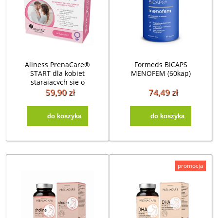
Aliness PrenaCare®
Formeds BICAPS
START dla kobiet
MENOFEM (60kap)
starających się o
dziecko (60kap)
59,90 zł
74,49 zł
do koszyka
do koszyka
promocja