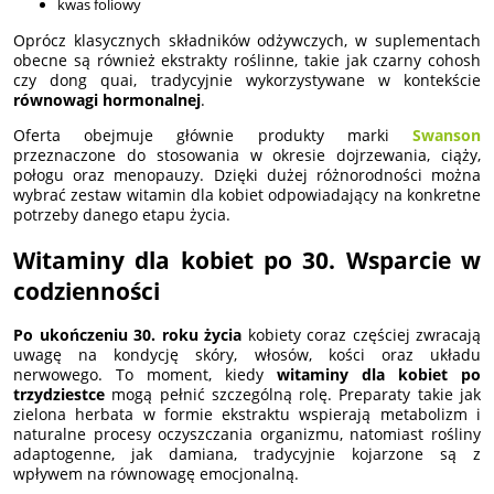
kwas foliowy
Oprócz klasycznych składników odżywczych, w suplementach
obecne są również ekstrakty roślinne, takie jak czarny cohosh
czy dong quai, tradycyjnie wykorzystywane w kontekście
równowagi hormonalnej
.
Oferta obejmuje głównie produkty marki
Swanson
przeznaczone do stosowania w okresie dojrzewania, ciąży,
połogu oraz menopauzy. Dzięki dużej różnorodności można
wybrać zestaw witamin dla kobiet odpowiadający na konkretne
potrzeby danego etapu życia.
Witaminy dla kobiet po 30. Wsparcie w
codzienności
Po ukończeniu 30. roku życia
kobiety coraz częściej zwracają
uwagę na kondycję skóry, włosów, kości oraz układu
nerwowego. To moment, kiedy
witaminy dla kobiet po
trzydziestce
mogą pełnić szczególną rolę. Preparaty takie jak
zielona herbata w formie ekstraktu wspierają metabolizm i
naturalne procesy oczyszczania organizmu, natomiast rośliny
adaptogenne, jak damiana, tradycyjnie kojarzone są z
wpływem na równowagę emocjonalną.