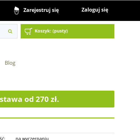
Zaloguj się
Zarejestruj się
Koszyk:
(pusty)
Blog
tawa od 270 zł.
ść:
na wyczerpaniu