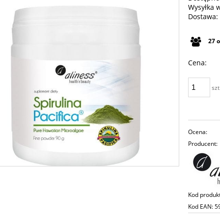
Wysyłka 
Dostawa:
Cena n
27
płatno
Cena:
szt
Ocena:
Producent:
Kod produk
Kod EAN:
5