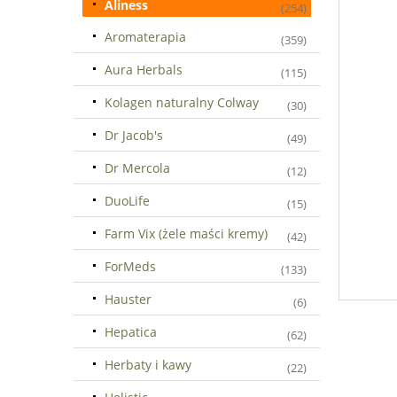
Aliness
(254)
Aromaterapia
(359)
Aura Herbals
(115)
Kolagen naturalny Colway
(30)
Dr Jacob's
(49)
Dr Mercola
(12)
DuoLife
(15)
Farm Vix (żele maści kremy)
(42)
ForMeds
(133)
Hauster
(6)
Hepatica
(62)
Herbaty i kawy
(22)