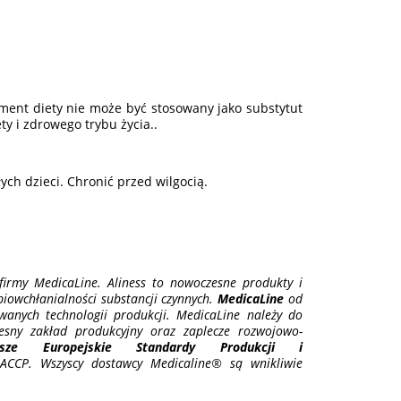
ement diety nie może być stosowany jako substytut
ty i zdrowego trybu życia..
h dzieci. Chronić przed wilgocią.
irmy MedicaLine. Aliness to nowoczesne produkty i
 biowchłanialności substancji czynnych.
MedicaLine
od
anych technologii produkcji. MedicaLine należy do
esny zakład produkcyjny oraz zaplecze rozwojowo-
ższe Europejskie Standardy Produkcji i
CCP. Wszyscy dostawcy Medicaline® są wnikliwie