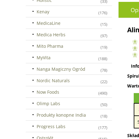
Holistic
(33)
Op
Kenay
(176)
MedicaLine
(15)
Ali
Medica Herbs
(97)
Mito Pharma
(19)
MyVita
(188)
Info
Nanga Magiczny Ogród
(78)
Spiru
Nordic Naturals
(22)
Warto
Now Foods
(490)
Olimp Labs
(50)
Produkty konopne India
(18)
Progress Labs
(177)
Skład
OstroVit