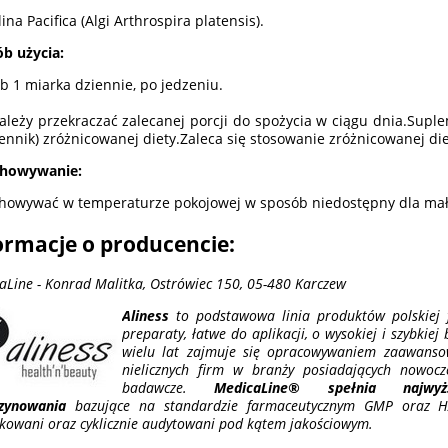
ina Pacifica (Algi Arthrospira platensis).
b użycia:
ub 1 miarka dziennie, po jedzeniu.
ależy przekraczać zalecanej porcji do spożycia w ciągu dnia.Supl
ennik) zróżnicowanej diety.Zaleca się stosowanie zróżnicowanej die
chowywanie:
howywać w temperaturze pokojowej w sposób niedostępny dla małyc
ormacje o producencie:
aLine - Konrad Malitka, Ostrówiec 150, 05-480 Karczew
Aliness
to podstawowa linia produktów polskiej f
preparaty, łatwe do aplikacji, o wysokiej i szybkiej
wielu lat zajmuje się opracowywaniem zaawansow
nielicznych firm w branży posiadających nowocz
badawcze.
MedicaLine® spełnia najwy
zynowania
bazujące na standardzie farmaceutycznym GMP oraz HA
ikowani oraz cyklicznie audytowani pod kątem jakościowym.