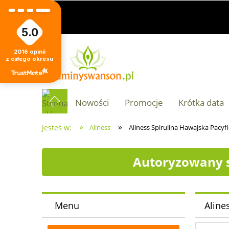
5.0
2016
opinii
z całego okresu
Nowości
Promocje
Krótka data
»
»
Jesteś w:
Aliness
Aliness Spirulina Hawajska Pacyf
Autoryzowany s
Menu
Aline