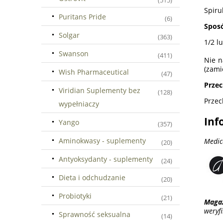
(515)
Spirul
Puritans Pride
(6)
Sposó
Solgar
(363)
1/2 l
Swanson
(411)
Nie n
(zami
Wish Pharmaceutical
(47)
Prze
Viridian Suplementy bez
(128)
Przec
wypełniaczy
Inf
Yango
(357)
Aminokwasy - suplementy
Medic
(20)
Antyoksydanty - suplementy
(24)
Dieta i odchudzanie
(20)
Probiotyki
(21)
Maga
weryf
Sprawność seksualna
(14)