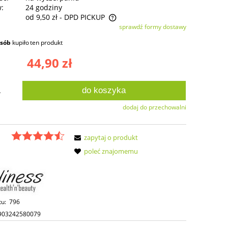
w:
24 godziny
od 9,50 zł
- DPD PICKUP
sprawdź formy dostawy
ie zawiera ewentualnych kosztów
osób
kupiło
ten produkt
ści
44,90 zł
do koszyka
.
dodaj do przechowalni
zapytaj o produkt
poleć znajomemu
tu:
796
903242580079