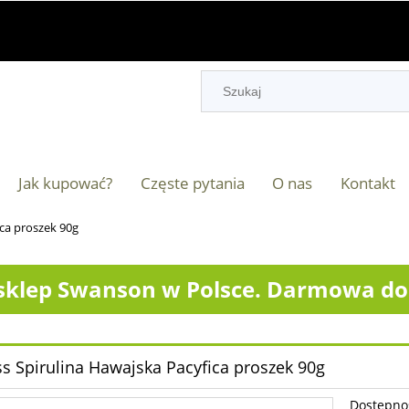
Jak kupować?
Częste pytania
O nas
Kontakt
ica proszek 90g
klep Swanson w Polsce. Darmowa dos
ss Spirulina Hawajska Pacyfica proszek 90g
Dostępno