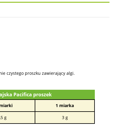
osztów
ie czystego proszku zawierający algi.
ajska Pacifica proszek
miarki
1 miarka
,5 g
3 g