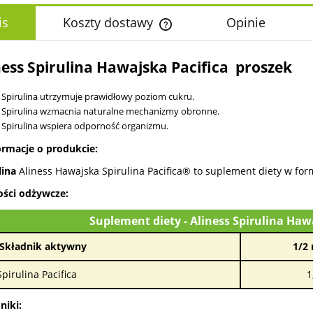
is
Koszty dostawy
Opinie
Cena nie zawiera ewentualnych k
ness Spirulina Hawajska Pacifica proszek
płatności
Spirulina utrzymuje prawidłowy poziom cukru.
Spirulina wzmacnia naturalne mechanizmy obronne.
Spirulina wspiera odporność organizmu.
rmacje o produkcie:
lina
Aliness Hawajska Spirulina Pacifica® to suplement diety w form
ści odżywcze:
Suplement diety - Aliness Spirulina Haw
Składnik aktywny
1/2 
Spirulina Pacifica
1
niki: