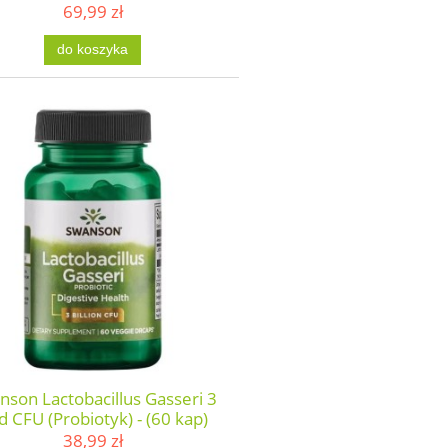
69,99 zł
do koszyka
nson Lactobacillus Gasseri 3
d CFU (Probiotyk) - (60 kap)
38,99 zł