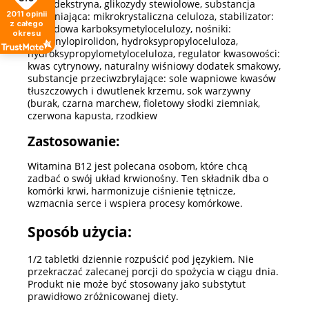
maltodekstryna, glikozydy stewiolowe, substancja
2011
opinii
wypełniająca: mikrokrystaliczna celuloza, stabilizator:
z całego
sól sodowa karboksymetylocelulozy, nośniki:
okresu
poliwinylopirolidon, hydroksypropyloceluloza,
hydroksypropylometyloceluloza, regulator kwasowości:
kwas cytrynowy, naturalny wiśniowy dodatek smakowy,
substancje przeciwzbrylające: sole wapniowe kwasów
tłuszczowych i dwutlenek krzemu, sok warzywny
(burak, czarna marchew, fioletowy słodki ziemniak,
czerwona kapusta, rzodkiew
Zastosowanie:
Witamina B12 jest polecana osobom, które chcą
zadbać o swój układ krwionośny. Ten składnik dba o
komórki krwi, harmonizuje ciśnienie tętnicze,
wzmacnia serce i wspiera procesy komórkowe.
Sposób użycia:
1/2 tabletki dziennie rozpuścić pod językiem. Nie
przekraczać zalecanej porcji do spożycia w ciągu dnia.
Produkt nie może być stosowany jako substytut
prawidłowo zróżnicowanej diety.