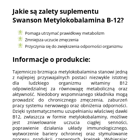
Jakie są zalety suplementu
Swanson Metylokobalamina B-12?
Pomaga utrzymać prawidłowy metabolizm
Zmniejsza uczucie zmęczenia
Przyczynia się do zwiększenia odporności organizmu
Informacje o produkcie:
Tajemniczo brzmiąca metylokobalamina stanowi jedną
z najlepiej przyswajalnych postaci niezwykle istotnej
dla ludzkiego organizmu witaminy B12
odpowiedzialnej za równowagę metaboliczną oraz
aktywność. Niedobory wspomnianego składnika mogą
prowadzić do chronicznego zmęczenia, zaburzeń
pracy systemu nerwowego oraz obniżenia odporności.
Dzięki systematycznemu uzupełnianiu właściwej dawki
B12, zwłaszcza w formie metylokobalaminy, możliwe
jest zniwelowanie uczucia ciągłej senności,
poprawienie działania układy immunologicznego,
wytworzenie bariery ochronnej oraz stymulowanie
procesu produkcji czerwonych krwinek. Wybierając