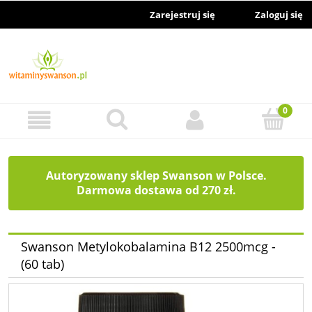
Zarejestruj się
Zaloguj się
Autoryzowany sklep Swanson w Polsce.
Darmowa dostawa od 270 zł.
Swanson Metylokobalamina B12 2500mcg -
(60 tab)