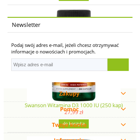
Newsletter
Podaj swój adres e-mail, jeżeli chcesz otrzymywać
informacje o nowościach i promocjach.
Zakupy
Swanson Witamina D3 1000 IU (250 kap)
Pomoc
27,99 zł
Twoje konto
do koszyka