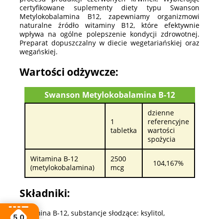
certyfikowane suplementy diety typu Swanson
Metylokobalamina B12, zapewniamy organizmowi
naturalne źródło witaminy B12, które efektywnie
wpływa na ogólne polepszenie kondycji zdrowotnej.
Preparat dopuszczalny w diecie wegetariańskiej oraz
wegańskiej.
Wartości odżywcze:
Swanson Metylokobalamina B-12
dzienne
1
referencyjne
tabletka
wartości
spożycia
Witamina B-12
2500
104,167%
(metylokobalamina)
mcg
Składniki:
Witamina B-12, substancje słodzące: ksylitol,
5.0