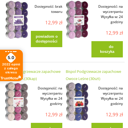
Dostępność:
brak
Dostępność:
na
towaru
wyczerpaniu
Wysyłka w:
24
12,99 zł
godziny
12,99 zł
powiadom o
dostępności
do
koszyka
5.0
2022
opinii
z całego
Bispol Podgrzewacze zapachowe
Bispol Podgrzewacze zapachowe
okresu
Ogród SPA (30kap)
Owoce Leśne (30szt)
Dostępność:
na
Dostępność:
na
wyczerpaniu
wyczerpaniu
Wysyłka w:
24
Wysyłka w:
24
godziny
godziny
12,99 zł
12,99 zł