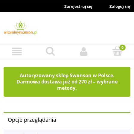
Zarejestruj się
Zaloguj się
Autoryzowany sklep Swanson w Polsce.
Darmowa dostawa już od 270 zł – wybrane
metody.
Opcje przeglądania