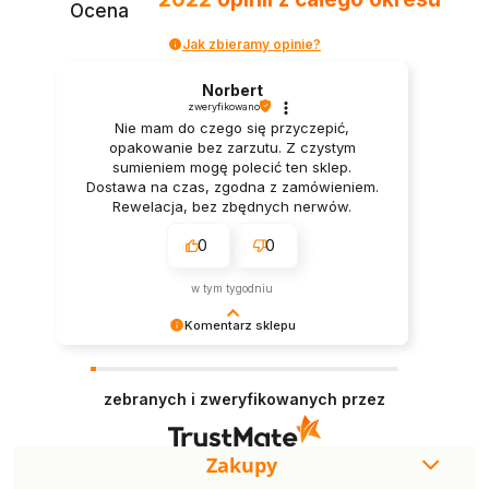
Ocena
Jak zbieramy opinie?
Norbert
zweryfikowano
Nie mam do czego się przyczepić,
opakowanie bez zarzutu. Z czystym
sumieniem mogę polecić ten sklep.
Dostawa na czas, zgodna z zamówieniem.
Rewelacja, bez zbędnych nerwów.
0
0
w tym tygodniu
Komentarz sklepu
Twoje słowa wiele dla nas znaczą! Cieszymy się,
że zakupy spełniły oczekiwania. Dołożymy
zebranych i zweryfikowanych przez
starań, by każda kolejna wizyta w naszym sklepie
była równie udana.
Zakupy