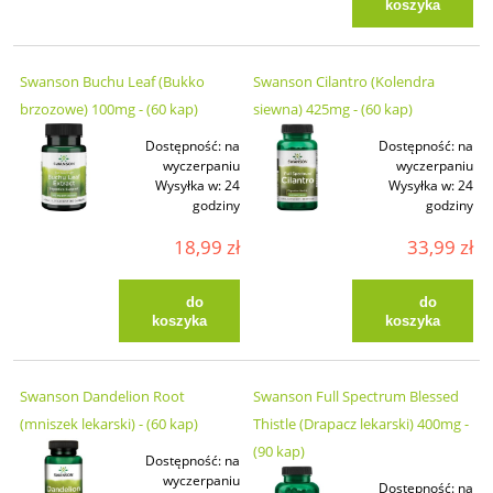
koszyka
Swanson Buchu Leaf (Bukko
Swanson Cilantro (Kolendra
brzozowe) 100mg - (60 kap)
siewna) 425mg - (60 kap)
Dostępność:
na
Dostępność:
na
wyczerpaniu
wyczerpaniu
Wysyłka w:
24
Wysyłka w:
24
godziny
godziny
18,99 zł
33,99 zł
do
do
koszyka
koszyka
Swanson Dandelion Root
Swanson Full Spectrum Blessed
(mniszek lekarski) - (60 kap)
Thistle (Drapacz lekarski) 400mg -
(90 kap)
Dostępność:
na
wyczerpaniu
Dostępność:
na