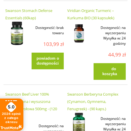
Swanson Stomach Defense
Viridian Organic Turmeric –
Essentials (60kap)
Kurkuma BIO (30 kapsułek)
Dostępność:
brak
Dostępność:
na
towaru
wyczerpaniu
Wysyłka w:
24
103,99 zł
godziny
44,99 zł
powiadom o
dostępności
do
koszyka
Swanson Beef Liver 100%
Swanson Berberyna Complex
odtłuszczona i wysuszona
(Cynamon, Gymnema,
5.0
wątroba wołowa 500mg - (120
Fenugreek) - (90 kaps.)
2024
opinii
kap)
z całego
Dostępność:
na
okresu
wyczerpaniu
Dostępność:
na
Wysyłka w:
24