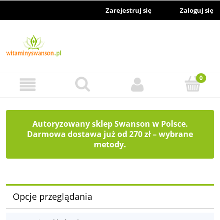
Zarejestruj się
Zaloguj się
Autoryzowany sklep Swanson w Polsce.
Darmowa dostawa już od 270 zł – wybrane
metody.
Opcje przeglądania