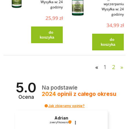
Wysyłka w:
24
wyczerpaniu
godziny
Wysyłka w:
24
godziny
25,99 zł
34,99 zł
do
koszyka
do
koszyka
«
1
2
»
5.0
Na podstawie
2024
opinii
z całego okresu
Ocena
Jak zbieramy opinie?
Adrian
zweryfikowano