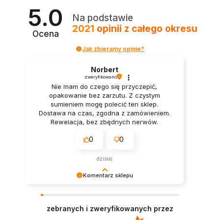
5.0
Na podstawie
2021
opinii
z całego okresu
Ocena
Jak zbieramy opinie?
Norbert
zweryfikowano
Nie mam do czego się przyczepić,
opakowanie bez zarzutu. Z czystym
sumieniem mogę polecić ten sklep.
Dostawa na czas, zgodna z zamówieniem.
Rewelacja, bez zbędnych nerwów.
0
0
dzisiaj
Komentarz sklepu
Twoje słowa wiele dla nas znaczą! Cieszymy się,
że zakupy spełniły oczekiwania. Dołożymy
zebranych i zweryfikowanych przez
starań, by każda kolejna wizyta w naszym sklepie
była równie udana.