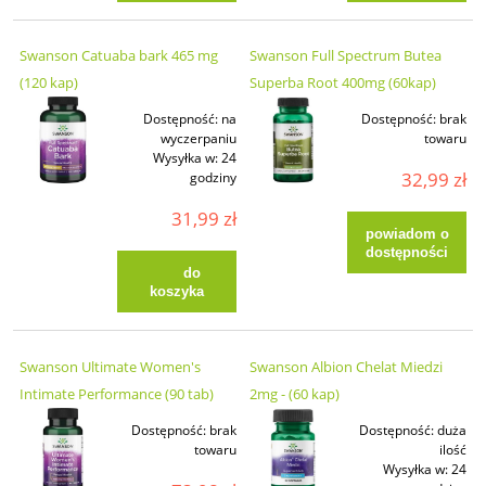
Swanson Catuaba bark 465 mg
Swanson Full Spectrum Butea
(120 kap)
Superba Root 400mg (60kap)
Dostępność:
na
Dostępność:
brak
wyczerpaniu
towaru
Wysyłka w:
24
32,99 zł
godziny
31,99 zł
powiadom o
dostępności
do
koszyka
Swanson Ultimate Women's
Swanson Albion Chelat Miedzi
Intimate Performance (90 tab)
2mg - (60 kap)
Dostępność:
brak
Dostępność:
duża
towaru
ilość
Wysyłka w:
24