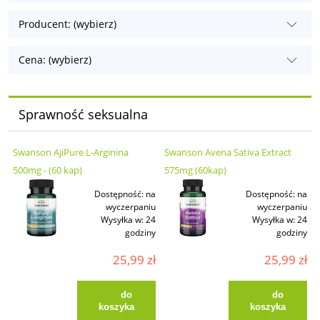
Producent: (wybierz)
Cena: (wybierz)
Sprawność seksualna
Swanson AjiPure L-Arginina
Swanson Avena Sativa Extract
500mg - (60 kap)
575mg (60kap)
Dostępność:
na
Dostępność:
na
wyczerpaniu
wyczerpaniu
Wysyłka w:
24
Wysyłka w:
24
godziny
godziny
25,99 zł
25,99 zł
do
do
koszyka
koszyka