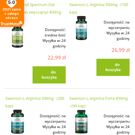
5.0
Swanson Full Spectrum Oat
Swanson L-Arginina 500mg - (100
2021
opinii
Straw (owies zwyczajny) 400mg -
kap)
z całego
okresu
(60 kap)
Dostępność:
na
wyczerpaniu
Dostępność:
Wysyłka w:
24
średnia ilość
godziny
Wysyłka w:
24
godziny
26,99 zł
22,99 zł
do
koszyka
do
koszyka
Swanson L-Arginina 500mg - (200
Swanson L-arginina Forte 850mg
kap)
- (90 kap)
Dostępność:
na
Dostępność:
na
wyczerpaniu
wyczerpaniu
Wysyłka w:
24
Wysyłka w:
24
godziny
godziny