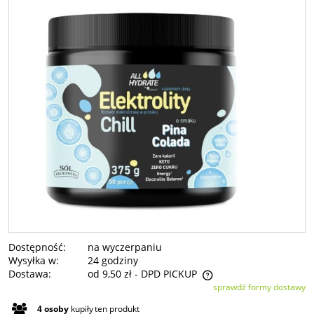
Dostępność:
na wyczerpaniu
Wysyłka w:
24 godziny
Dostawa:
od 9,50 zł
- DPD PICKUP
sprawdź formy dostawy
Cena nie zawiera ewentualnych kosztów płatności
4
osoby
kupiły
ten produkt