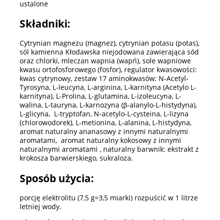
ustalone
Składniki:
Cytrynian magnezu (magnez), cytrynian potasu (potas),
sól kamienna Kłodawska niejodowana zawierająca sód
oraz chlorki, mleczan wapnia (wapń), sole wapniowe
kwasu ortofosforowego (fosfor), regulator kwasowości:
kwas cytrynowy, zestaw 17 aminokwasów: N-Acetyl-
Tyrosyna, L-leucyna, L-arginina, L-karnityna (Acetylo L-
karnityna), L-Prolina, L-glutamina, L-izoleucyna, L-
walina, L-tauryna, L-karnozyna (β-alanylo-L-histydyna),
L-glicyna, L-tryptofan, N-acetylo-L-cysteina, L-lizyna
(chlorowodorek), L-metionina, L-alanina, L-histydyna,
aromat naturalny ananasowy z innymi naturalnymi
aromatami, aromat naturalny kokosowy z innymi
naturalnymi aromatami , naturalny barwnik: ekstrakt z
krokosza barwierskiego, sukraloza.
Sposób użycia:
porcję elektrolitu (7,5 g=3,5 miarki) rozpuścić w 1 litrze
letniej wody.