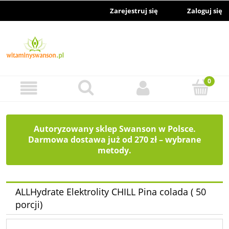
Zarejestruj się
Zaloguj się
Autoryzowany sklep Swanson w Polsce.
Darmowa dostawa już od 270 zł – wybrane
metody.
ALLHydrate Elektrolity CHILL Pina colada ( 50
porcji)