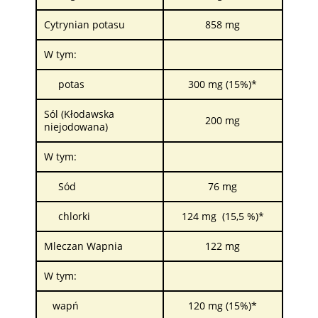
Cytrynian potasu
858 mg
W tym:
potas
300 mg (15%)*
Sól (Kłodawska
200 mg
niejodowana)
W tym:
Sód
76 mg
chlorki
124 mg (15,5 %)*
Mleczan Wapnia
122 mg
W tym:
wapń
120 mg (15%)*