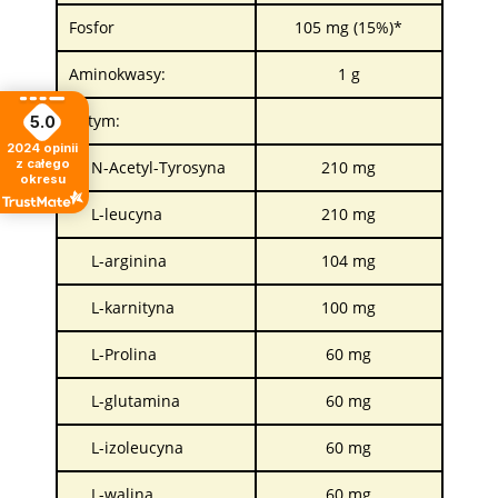
Fosfor
105 mg (15%)*
Aminokwasy:
1 g
W tym:
5.0
2024
opinii
z całego
N-Acetyl-Tyrosyna
210 mg
okresu
L-leucyna
210 mg
L-arginina
104 mg
L-karnityna
100 mg
L-Prolina
60 mg
L-glutamina
60 mg
L-izoleucyna
60 mg
L-walina
60 mg