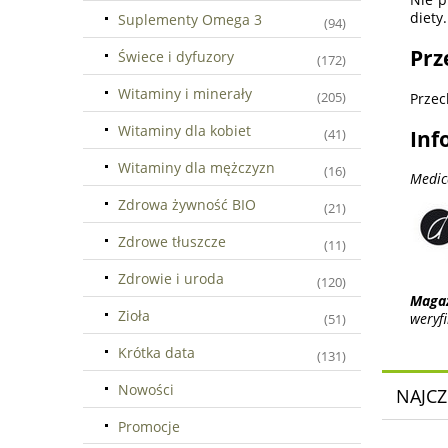
diety.
Suplementy Omega 3
(94)
Prz
Świece i dyfuzory
(172)
Witaminy i minerały
(205)
Przec
Witaminy dla kobiet
Inf
(41)
Witaminy dla mężczyzn
(16)
Medic
Zdrowa żywność BIO
(21)
Zdrowe tłuszcze
(11)
Zdrowie i uroda
(120)
Maga
Zioła
weryf
(51)
Krótka data
(131)
Nowości
NAJCZ
Promocje