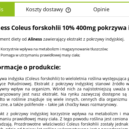
is
Koszty dostawy
Opinie
Cena nie zawiera ewentualnych k
ness Coleus forskohlii 10% 400mg pokrzywa 
płatności
ment diety od
Aliness
zawierający ekstrakt z pokrzywy indyjskiej.
Korzystnie wpływa na metabolizm i magazynowanie tłuszczów;
Pomaga w utrzymaniu prawidłowej masy ciała;
ormacje o produkcie:
ywa indyjska (Coleus forskohlii) to wieloletnia roślina występując
ce Południowej. Ekstrakt z pokrzywy indyjskiej stanowi źródło w
ywny wpływ na organizm. Wśród nich za najistotniejszą uważa si
aryzowany jest nasz ekstrakt. Na rynku zazwyczaj dostępne są z
to w roślinie znajduje się wiele innych, cennych dla organizmu zw
czne, a także polifenole – takie jak choćby kwas rozmarynowy.
akt z pokrzywy indyjskiej korzystnie wpływa na metabolizm i 
maniu prawidłowej masy ciała. Z tego powodu roślina jest ceniona 
dzają. Prozdrowotne właściwości Coleus forskohlii zostały jedna