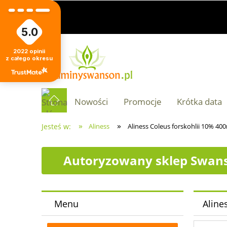
5.0
2022
opinii
z całego okresu
Nowości
Promocje
Krótka data
»
»
Jesteś w:
Aliness
Aliness Coleus forskohlii 10% 40
Autoryzowany sklep Swans
Menu
Aline