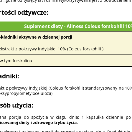
ch, gdzie od tysięcy lat roślina wykorzystywana jest z powodzeniem
tości odżywcze:
Suplement diety - Aliness Coleus forskohlii 
Składniki aktywne w dziennej porcji
ekstrakt z pokrzywy indyjskiej 10% (Coleus forskohlii )
w tym forskolina
adniki:
akt z pokrzywy indyjskiej (Coleus forskohlii) standaryzowany na 10%
ksypropylometyloceluloza)
sób użycia:
ana porcja do spożycia w ciągu dnia: 1 kapsułka dziennie po
icowanej diety i zdrowego trybu życia.
rzekraczać zalecanej porcji do spożycia w ciągu dnia. Produkt ni