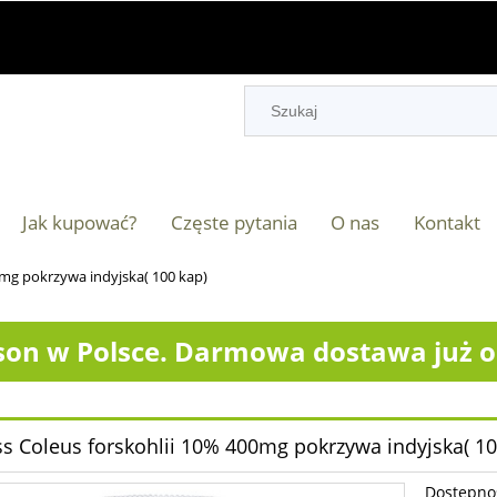
Jak kupować?
Częste pytania
O nas
Kontakt
0mg pokrzywa indyjska( 100 kap)
on w Polsce. Darmowa dostawa już od
ss Coleus forskohlii 10% 400mg pokrzywa indyjska( 10
Dostępno