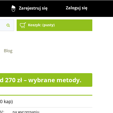
Zaloguj się
Zarejestruj się
Koszyk:
(pusty)
Blog
 270 zł – wybrane metody.
0 kap)
ść:
na wyczerpaniu