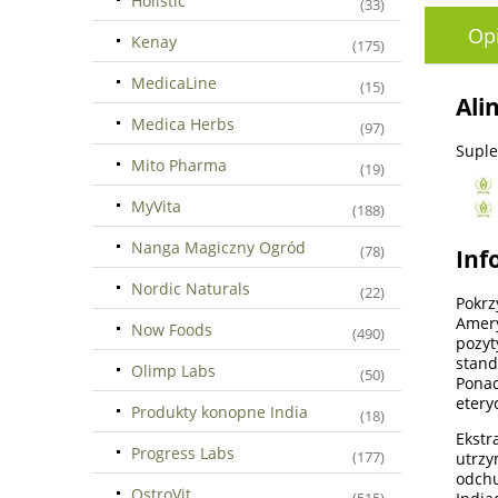
Holistic
(33)
Op
Kenay
(175)
MedicaLine
(15)
Ali
Medica Herbs
(97)
Suple
Mito Pharma
(19)
MyVita
(188)
Nanga Magiczny Ogród
(78)
Inf
Nordic Naturals
(22)
Pokrz
Amery
Now Foods
(490)
pozyt
stand
Olimp Labs
(50)
Ponad
etery
Produkty konopne India
(18)
Ekstr
Progress Labs
(177)
utrzy
odchu
OstroVit