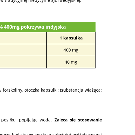
 w tradycyjnej medycynie ajurwedyjskiej.
10% 400mg pokrzywa indyjska
1 kapsułka
400 mg
40 mg
 forskoliny, otoczka kapsułki: (substancja wiążąca:
 posiłku, popijając wodą.
Zaleca się stosowanie
e może być stosowany jako substytut zróżnicowanej