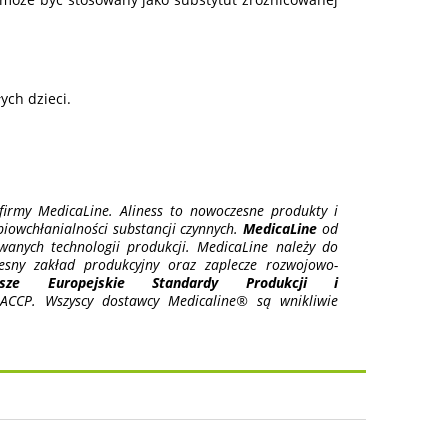
ch dzieci.
irmy MedicaLine. Aliness to nowoczesne produkty i
 biowchłanialności substancji czynnych.
MedicaLine
od
anych technologii produkcji. MedicaLine należy do
esny zakład produkcyjny oraz zaplecze rozwojowo-
ższe Europejskie Standardy Produkcji i
CCP. Wszyscy dostawcy Medicaline® są wnikliwie