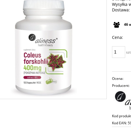
Wysyłka 
Dostawa:
Cena n
46
płatno
Cena:
szt
Ocena:
Producent:
Kod produk
Kod EAN:
5