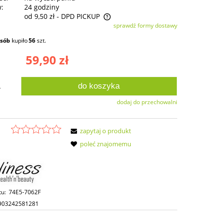
w:
24 godziny
od 9,50 zł
- DPD PICKUP
sprawdź formy dostawy
ie zawiera ewentualnych kosztów
osób
kupiło
56
szt.
ści
59,90 zł
do koszyka
.
dodaj do przechowalni
zapytaj o produkt
poleć znajomemu
tu:
74E5-7062F
903242581281