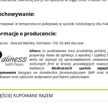
echowywanie:
howywać w temperaturze pokojowej w sposób niedostępny dla mały
ormacje o producencie:
aLine - Konrad Malitka, Ostrówiec 150, 05-480 Karczew
Aliness
to podstawowa linia produktów polskiej f
preparaty, łatwe do aplikacji, o wysokiej i szybkiej
wielu lat zajmuje się opracowywaniem zaawansow
nielicznych firm w branży posiadających nowocz
badawcze.
MedicaLine® spełnia najwy
zynowania
bazujące na standardzie farmaceutycznym GMP oraz HA
ikowani oraz cyklicznie audytowani pod kątem jakościowym.
ĘŚCIEJ KUPOWANE RAZEM