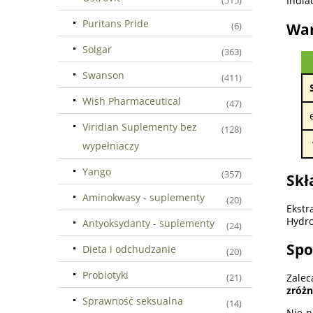
India
(515)
Puritans Pride
War
(6)
Solgar
(363)
Swanson
(411)
Wish Pharmaceutical
(47)
Viridian Suplementy bez
(128)
wypełniaczy
Yango
(357)
Skł
Aminokwasy - suplementy
(20)
Ekstr
Hydro
Antyoksydanty - suplementy
(24)
Spo
Dieta i odchudzanie
(20)
Probiotyki
Zalec
(21)
zróżn
Sprawność seksualna
(14)
Nie p