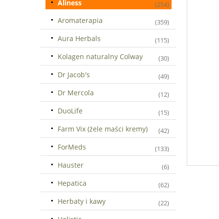
Aliness
(254)
Aromaterapia
(359)
Aura Herbals
(115)
Kolagen naturalny Colway
(30)
Dr Jacob's
(49)
Dr Mercola
(12)
DuoLife
(15)
Farm Vix (żele maści kremy)
(42)
ForMeds
(133)
Hauster
(6)
Hepatica
(62)
Herbaty i kawy
(22)