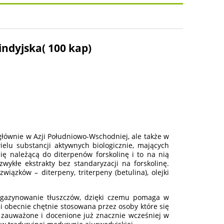
osztów
indyjska( 100 kap)
a głównie w Azji Południowo-Wschodniej, ale także w
ielu substancji aktywnych biologicznie, mających
ę należącą do diterpenów forskolinę i to na nią
wykłe ekstrakty bez standaryzacji na forskolinę.
iązków – diterpeny, triterpeny (betulina), olejki
magazynowanie tłuszczów, dzięki czemu pomaga w
i obecnie chętnie stosowana przez osoby które się
k zauważone i docenione już znacznie wcześniej w