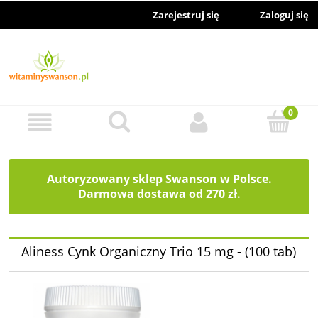
Zarejestruj się
Zaloguj się
Autoryzowany sklep Swanson w Polsce.
Darmowa dostawa od 270 zł.
Aliness Cynk Organiczny Trio 15 mg - (100 tab)