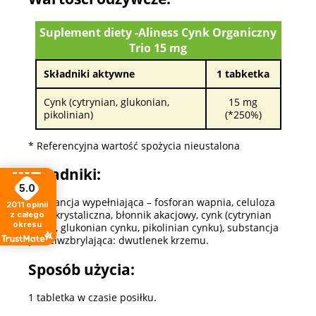
Suplement diety -Aliness Cynk Organiczny
Trio 15 mg
Składniki aktywne
1 tabketka
Cynk (cytrynian, glukonian,
15 mg
pikolinian)
(*250%)
* Referencyjna wartość spożycia nieustalona
Składniki:
5.0
substancja wypełniająca – fosforan wapnia, celuloza
2011
opinii
mikrokrystaliczna, błonnik akacjowy, cynk (cytrynian
z całego
okresu
cynku, glukonian cynku, pikolinian cynku), substancja
przeciwzbrylająca: dwutlenek krzemu.
Sposób użycia:
1 tabletka w czasie posiłku.