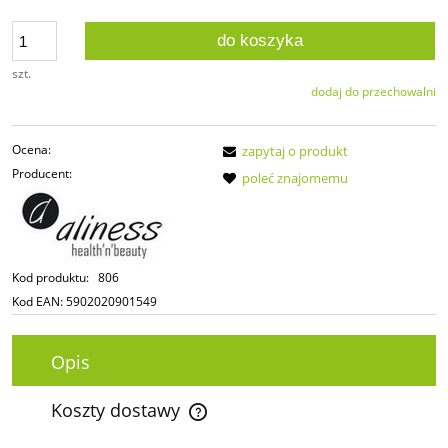
do koszyka
szt.
dodaj do przechowalni
Ocena:
zapytaj o produkt
Producent:
poleć znajomemu
Kod produktu:
806
Kod EAN:
5902020901549
Opis
Koszty dostawy
Cena nie zawiera ewentualnych kosztów płatności