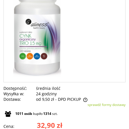
Dostępność:
średnia ilość
Wysyłka w:
24 godziny
Dostawa:
od 9,50 zł
- DPD PICKUP
sprawdź formy dostawy
Cena nie zawiera ewentualnych kosztów płatności
1011
osób
kupiło
1314
szt.
32,90 zł
Cena: