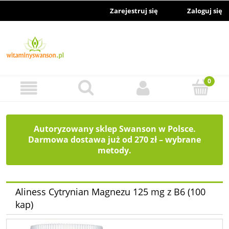
Zarejestruj się
Zaloguj się
Autoryzowany sklep Swanson w Polsce.
Darmowa dostawa już od 270 zł – wybrane
metody.
Aliness Cytrynian Magnezu 125 mg z B6 (100
kap)