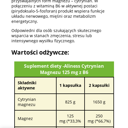
przyswajalnych form magnezu – cytrynian. W
połączeniu z witaminą B6 w aktywnej postaci
(pirydoksalo-5-fosforan) produkt wspiera funkcje
układu nerwowego, mięśni oraz metabolizm
energetyczny.
Odpowiedni dla osób szukających skutecznego
wsparcia w stanach zmęczenia, stresu lub
intensywnego wysiłku fizycznego.
Wartości odżywcze:
Suplement diety -Aliness Cytrynian
Magnezu 125 mg z B6
Składniki
1 kapsułka
2 kapsułki
aktywne
Cytrynian
825 g
1650 g
magnezu
125
250
Magnez
mg (*33,3%
mg (*66,7%)