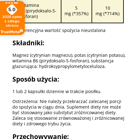
Witamina
5
10
5.0
B6 (pirydoksalo-5-
mg (*357%)
mg (*714%)
fosforan)
2025
opinii
z całego
okresu
* Referencyjna wartość spożycia nieustalona
Składniki:
Magnez (cytrynian magnezu), potas (cytrynian potasu),
witamina B6 (pirydoksalo-5-fosforan), substancja
glazurująca: hydroksypropylometyloceluloza.
Sposób użycia:
1 lub 2 kapsułki dziennie w trakcie posiłku.
Ostrzeżenia: Nie należy przekraczać zalecanej porcji
do spożycia w ciągu dnia. Suplement diety nie może
być stosowany jako substytut zróżnicowanej diety.
Zaleca się stosowanie zrównoważonej i zróżnicowanej
diety i zdrowego trybu życia.
Przechowywanie: