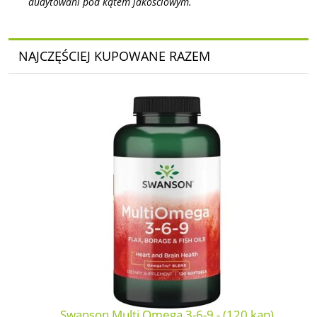
audytowani pod kątem jakościowym.
NAJCZĘŚCIEJ KUPOWANE RAZEM
Swanson Multi Omega 3-6-9 - (120 kap)