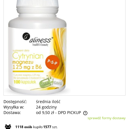
Dostępność:
średnia ilość
Wysyłka w:
24 godziny
Dostawa:
od 9,50 zł
- DPD PICKUP
sprawdź formy dostawy
Cena nie zawiera ewentualnych kosztów płatności
1118
osób
kupiło
1577
szt.