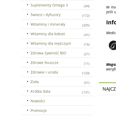
Suplementy Omega 3
(94)
W mie
jeśli
Świece i dyfuzory
(172)
Inf
Witaminy i minerały
(205)
Medic
Witaminy dla kobiet
(41)
Witaminy dla mężczyzn
(16)
Zdrowa żywność BIO
(21)
Zdrowe tłuszcze
(11)
Maga
weryf
Zdrowie i uroda
(120)
Zioła
(51)
NAJCZ
Krótka data
(131)
Nowości
Promocje