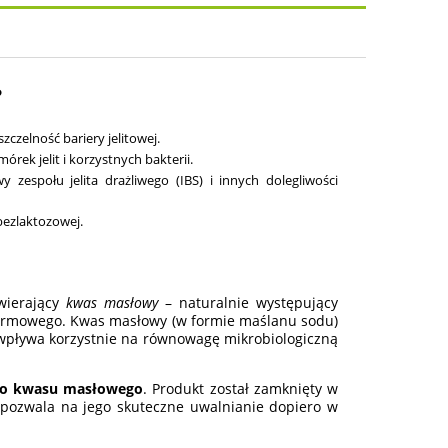
osztów
?
czelność bariery jelitowej.
rek jelit i korzystnych bakterii.
espołu jelita drażliwego (IBS) i innych dolegliwości
bezlaktozowej.
awierający
kwas masłowy
– naturalnie występujący
karmowego. Kwas masłowy (w formie maślanu sodu)
 wpływa korzystnie na równowagę mikrobiologiczną
go kwasu masłowego
. Produkt został zamknięty w
 pozwala na jego skuteczne uwalnianie dopiero w