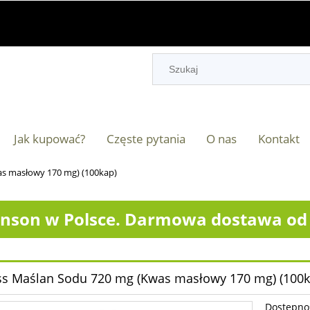
Jak kupować?
Częste pytania
O nas
Kontakt
as masłowy 170 mg) (100kap)
nson w Polsce. Darmowa dostawa od 2
ss Maślan Sodu 720 mg (Kwas masłowy 170 mg) (100k
Dostępno