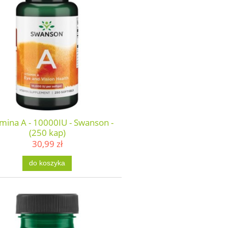
mina A - 10000IU - Swanson -
(250 kap)
30,99 zł
do koszyka