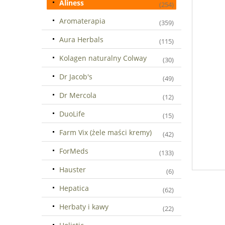
Aliness
(254)
Aromaterapia
(359)
Aura Herbals
(115)
Kolagen naturalny Colway
(30)
Dr Jacob's
(49)
Dr Mercola
(12)
DuoLife
(15)
Farm Vix (żele maści kremy)
(42)
ForMeds
(133)
Hauster
(6)
Hepatica
(62)
Herbaty i kawy
(22)