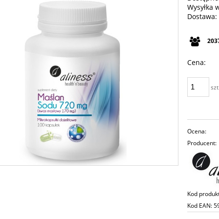
Wysyłka 
Dostawa:
Cena n
203
płatno
Cena:
szt
Ocena:
Producent:
Kod produk
Kod EAN:
5