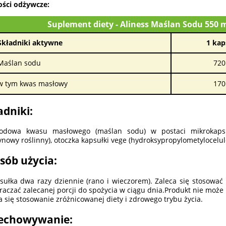
ści odżywcze:
Suplement diety - Aliness Maślan Sodu 550
Składniki aktywne
1 kap
Maślan sodu
720
w tym kwas masłowy
170
adniki:
sodowa kwasu masłowego (maślan sodu) w postaci mikrokapsuł
ynowy roślinny), otoczka kapsułki vege (hydroksypropylometylocelul
sób użycia:
sułka dwa razy dziennie (rano i wieczorem). Zaleca się stosować 
raczać zalecanej porcji do spożycia w ciągu dnia.Produkt nie może 
a się stosowanie zróżnicowanej diety i zdrowego trybu życia.
echowywanie: