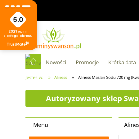
5.0
2021
opinii
z całego okresu
Nowości
Promocje
Krótka data
»
»
Jesteś w:
Aliness
Aliness Maślan Sodu 720 mg (Kw
Autoryzowany sklep Swa
Menu
Aline