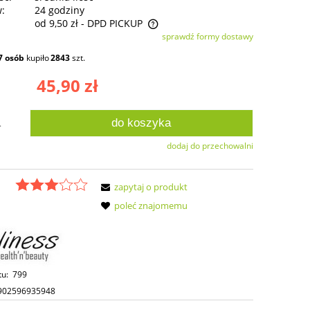
w:
24 godziny
od 9,50 zł
- DPD PICKUP
sprawdź formy dostawy
ie zawiera ewentualnych kosztów
7
osób
kupiło
2843
szt.
ści
45,90 zł
do koszyka
.
dodaj do przechowalni
zapytaj o produkt
poleć znajomemu
tu:
799
902596935948