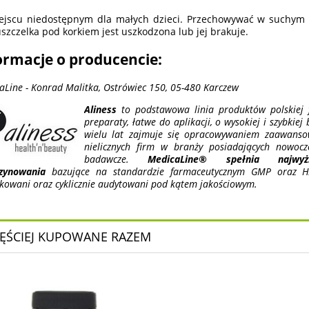
jscu niedostępnym dla małych dzieci. Przechowywać w suchym m
 uszczelka pod korkiem jest uszkodzona lub jej brakuje.
ormacje o producencie:
aLine - Konrad Malitka, Ostrówiec 150, 05-480 Karczew
Aliness
to podstawowa linia produktów polskiej f
preparaty, łatwe do aplikacji, o wysokiej i szybkiej
wielu lat zajmuje się opracowywaniem zaawansow
nielicznych firm w branży posiadających nowocz
badawcze.
MedicaLine® spełnia najwy
zynowania
bazujące na standardzie farmaceutycznym GMP oraz HA
ikowani oraz cyklicznie audytowani pod kątem jakościowym.
ĘŚCIEJ KUPOWANE RAZEM