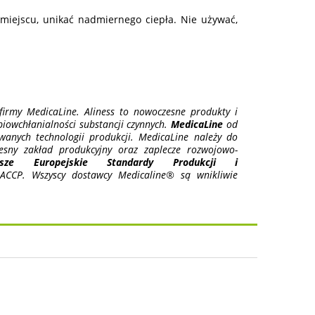
iejscu, unikać nadmiernego ciepła. Nie używać,
irmy MedicaLine. Aliness to nowoczesne produkty i
 biowchłanialności substancji czynnych.
MedicaLine
od
anych technologii produkcji. MedicaLine należy do
esny zakład produkcyjny oraz zaplecze rozwojowo-
ższe Europejskie Standardy Produkcji i
CCP. Wszyscy dostawcy Medicaline® są wnikliwie