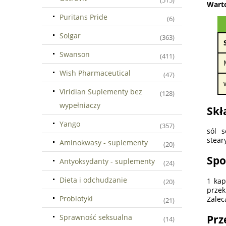
(515)
Warto
Puritans Pride
(6)
Solgar
(363)
Swanson
(411)
Wish Pharmaceutical
(47)
Viridian Suplementy bez
(128)
wypełniaczy
Skł
Yango
(357)
sól 
stear
Aminokwasy - suplementy
(20)
Spo
Antyoksydanty - suplementy
(24)
Dieta i odchudzanie
1 kap
(20)
przek
Probiotyki
Zalec
(21)
Sprawność seksualna
Prz
(14)