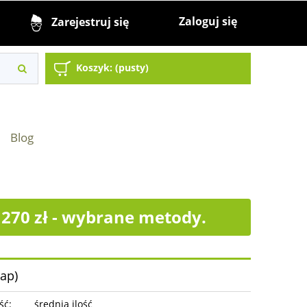
Zaloguj się
Zarejestruj się
Koszyk:
(pusty)
Blog
70 zł - wybrane metody.
ap)
ść:
średnia ilość