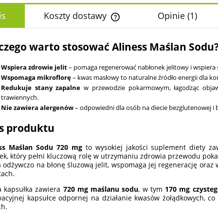
is
Koszty dostawy
Opinie
(1)
Cena nie zawiera ewentualnych k
czego warto stosować Aliness Maślan Sodu
płatności
Wspiera zdrowie jelit
– pomaga regenerować nabłonek jelitowy i wspiera sz
Wspomaga mikroflorę
– kwas masłowy to naturalne źródło energii dla komó
Redukuje stany zapalne
w przewodzie pokarmowym, łagodząc objawy z
trawiennych.
Nie zawiera alergenów
– odpowiedni dla osób na diecie bezglutenowej i 
s produktu
ess Maślan Sodu 720 mg
to wysokiej jakości suplement diety z
ek, który pełni kluczową rolę w utrzymaniu zdrowia przewodu po
a odżywczo na błonę śluzową jelit, wspomaga jej regenerację oraz
tach.
a kapsułka zawiera
720 mg maślanu sodu
, w tym
170 mg czyste
acyjnej kapsułce odpornej na działanie kwasów żołądkowych, co
ch.