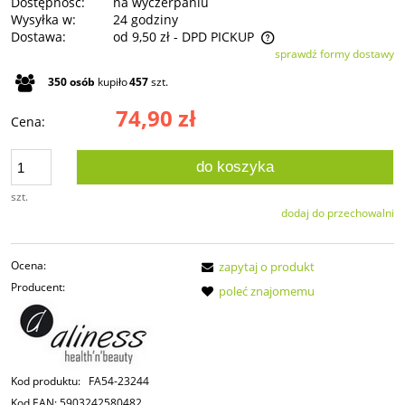
Dostępność:
na wyczerpaniu
Wysyłka w:
24 godziny
Dostawa:
od 9,50 zł
- DPD PICKUP
sprawdź formy dostawy
Cena nie zawiera ewentualnych kosztów płatności
350
osób
kupiło
457
szt.
74,90 zł
Cena:
do koszyka
szt.
dodaj do przechowalni
Ocena:
zapytaj o produkt
Producent:
poleć znajomemu
Kod produktu:
FA54-23244
Kod EAN:
5903242580482