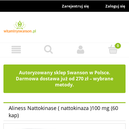
Zarejestruj się
Zaloguj się
Autoryzowany sklep Swanson w Polsce.
Darmowa dostawa już od 270 zł – wybrane
metody.
Aliness Nattokinase ( nattokinaza )100 mg (60
kap)