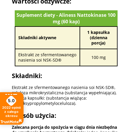
Wartości odżywcze:
Suplement diety - Aliness Nattokinase 100
mg (60 kap)
1 kapsułka
Składniki aktywne
(dzienna
porcja)
Ekstrakt ze sfermentowanego
100 mg
nasienia soi NSK-SD®
Składniki:
Ekstrakt ze sfermentowanego nasienia soi NSK-SD®,
celuloza mikrokrystaliczna (substancja wypełniająca),
otoczka kapsułki: (substancja wiążąca:
5.0
hydroksypropylometyloceluloza).
2022
opinii
z całego
Sposób użycia:
okresu
Zalecana porcja do spożycia w ciągu dnia niezbędna