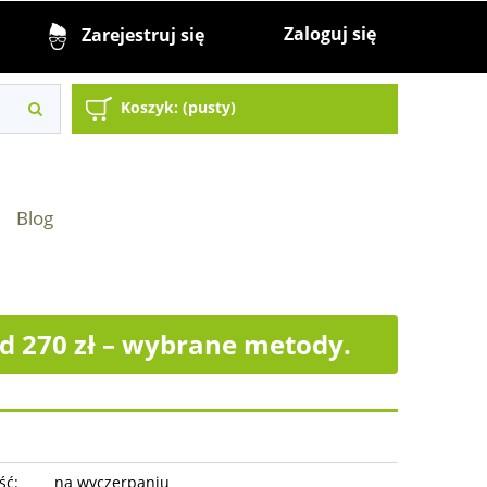
Zaloguj się
Zarejestruj się
Koszyk:
(pusty)
Blog
 270 zł – wybrane metody.
ść:
na wyczerpaniu