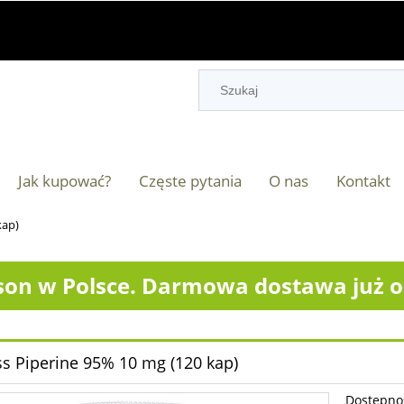
Jak kupować?
Częste pytania
O nas
Kontakt
kap)
on w Polsce. Darmowa dostawa już od
ss Piperine 95% 10 mg (120 kap)
Dostępno