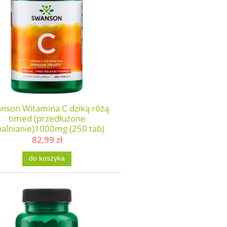
nson Witamina C dziką różą
timed (przedłużone
alnianie)1000mg (250 tab)
82,99 zł
do koszyka