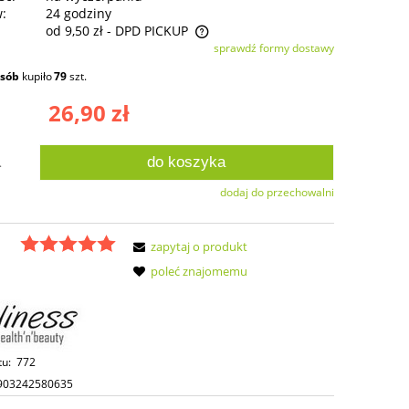
w:
24 godziny
od 9,50 zł
- DPD PICKUP
sprawdź formy dostawy
ie zawiera ewentualnych kosztów
osób
kupiło
79
szt.
ści
26,90 zł
do koszyka
.
dodaj do przechowalni
zapytaj o produkt
poleć znajomemu
tu:
772
903242580635