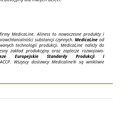
irmy MedicaLine. Aliness to nowoczesne produkty i
 biowchłanialności substancji czynnych.
MedicaLine
od
anych technologii produkcji. MedicaLine należy do
esny zakład produkcyjny oraz zaplecze rozwojowo-
ższe Europejskie Standardy Produkcji i
CCP. Wszyscy dostawcy Medicaline® są wnikliwie