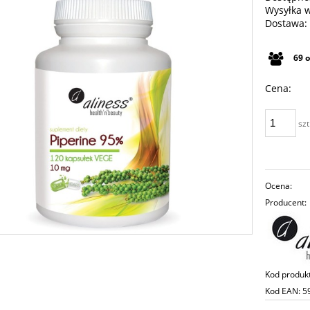
Wysyłka 
Dostawa:
Cena n
69
płatno
Cena:
szt
Ocena:
Producent:
Kod produk
Kod EAN:
5