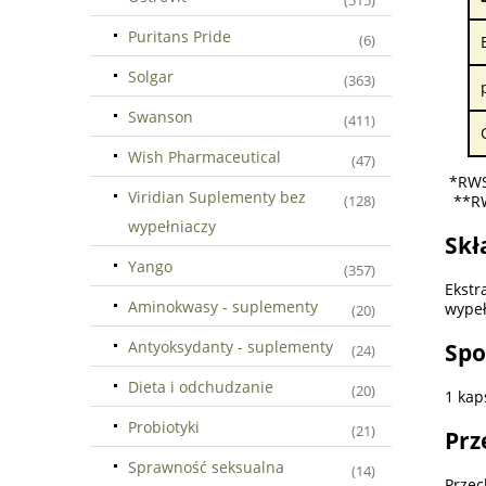
(515)
Puritans Pride
(6)
Solgar
(363)
Swanson
(411)
Wish Pharmaceutical
(47)
*RWS:
Viridian Suplementy bez
**RWS
(128)
wypełniaczy
Skł
Yango
(357)
Ekst
Aminokwasy - suplementy
wypeł
(20)
Antyoksydanty - suplementy
Spo
(24)
Dieta i odchudzanie
(20)
1 kap
Probiotyki
(21)
Prz
Sprawność seksualna
(14)
Przec