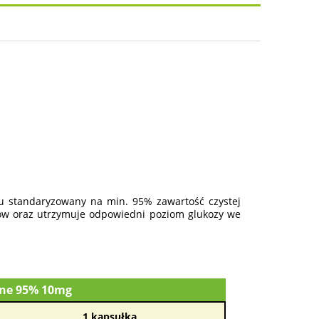
osztów
zu standaryzowany na min. 95% zawartość czystej
ów oraz utrzymuje odpowiedni poziom glukozy we
rine 95% 10mg
1 kapsułka