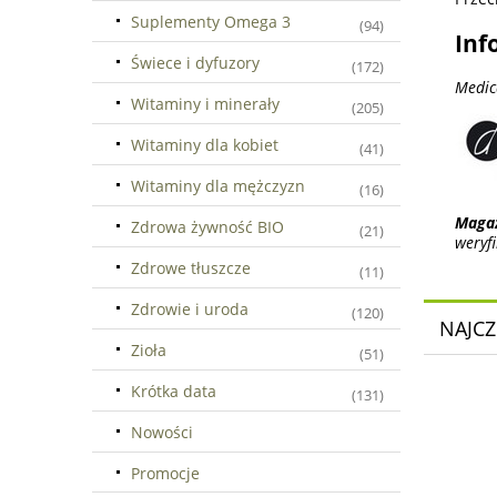
Suplementy Omega 3
(94)
Inf
Świece i dyfuzory
(172)
Medic
Witaminy i minerały
(205)
Witaminy dla kobiet
(41)
Witaminy dla mężczyzn
(16)
Maga
Zdrowa żywność BIO
(21)
weryf
Zdrowe tłuszcze
(11)
Zdrowie i uroda
(120)
NAJCZ
Zioła
(51)
Krótka data
(131)
Nowości
Promocje