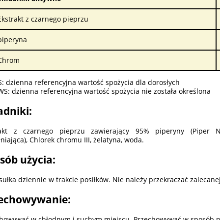
Ekstrakt z czarnego pieprzu
piperyna
Chrom
 dzienna referencyjna wartość spożycia dla dorosłych
: dzienna referencyjna wartość spożycia nie została określona
adniki:
rakt z czarnego pieprzu zawierający 95% piperyny (Piper Nig
niająca), Chlorek chromu III, żelatyna, woda.
sób użycia:
sułka dziennie w trakcie posiłków. Nie należy przekraczać zalecanej
echowywanie:
howywać w chłodnym i suchym miejscu. Przechowywać w sposób ni