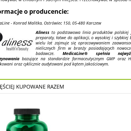
ormacje o producencie:
aLine - Konrad Malitka, Ostrówiec 150, 05-480 Karczew
Aliness
to podstawowa linia produktów polskiej f
preparaty, łatwe do aplikacji, o wysokiej i szybkiej
wielu lat zajmuje się opracowywaniem zaawansow
nielicznych firm w branży posiadających nowocz
badawcze.
MedicaLine® spełnia najwy
zynowania
bazujące na standardzie farmaceutycznym GMP oraz HA
ikowani oraz cyklicznie audytowani pod kątem jakościowym.
ĘŚCIEJ KUPOWANE RAZEM