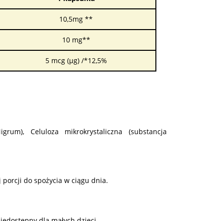
10,5mg **
10 mg**
5 mcg (µg) /*12,5%
rum), Celuloza mikrokrystaliczna (substancja
 porcji do spożycia w ciągu dnia.
edostępny dla małych dzieci.