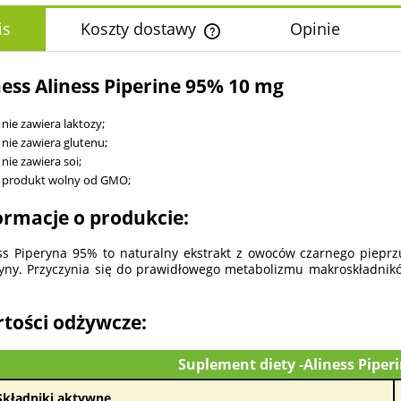
is
Koszty dostawy
Opinie
Cena nie zawiera ewentualnych k
ness Aliness Piperine 95% 10 mg
płatności
nie zawiera laktozy;
nie zawiera glutenu;
nie zawiera soi;
produkt wolny od GMO;
ormacje o produkcie:
ss Piperyna 95% to naturalny ekstrakt z owoców czarnego piepr
yny. Przyczynia się do prawidłowego metabolizmu makroskładnik
tości odżywcze:
Suplement diety -Aliness Pipe
Składniki aktywne