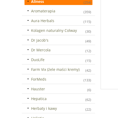
Aliness
(254)
Aromaterapia
(359)
Aura Herbals
(115)
Kolagen naturalny Colway
(30)
Dr Jacob's
(49)
Dr Mercola
(12)
DuoLife
(15)
Farm Vix (żele maści kremy)
(42)
ForMeds
(133)
Hauster
(6)
Hepatica
(62)
Herbaty i kawy
(22)