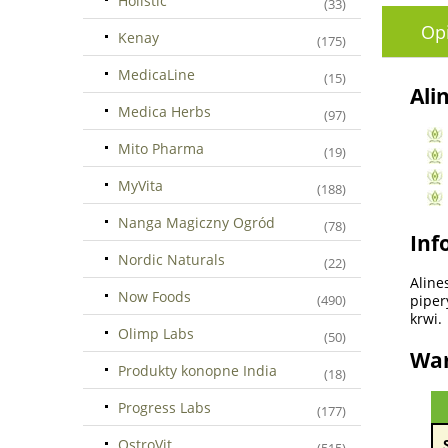
Holistic
(33)
Op
Kenay
(175)
MedicaLine
(15)
Ali
Medica Herbs
(97)
Mito Pharma
(19)
MyVita
(188)
Nanga Magiczny Ogród
(78)
Inf
Nordic Naturals
(22)
Aline
Now Foods
piper
(490)
krwi.
Olimp Labs
(50)
War
Produkty konopne India
(18)
Progress Labs
(177)
OstroVit