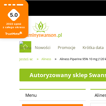
5.0
2022
opinii
z całego okresu
Nowości
Promocje
Krótka data
»
»
Jesteś w:
Aliness
Aliness Piperine 95% 10 mg (120 
Autoryzowany sklep Swans
Menu
Aline