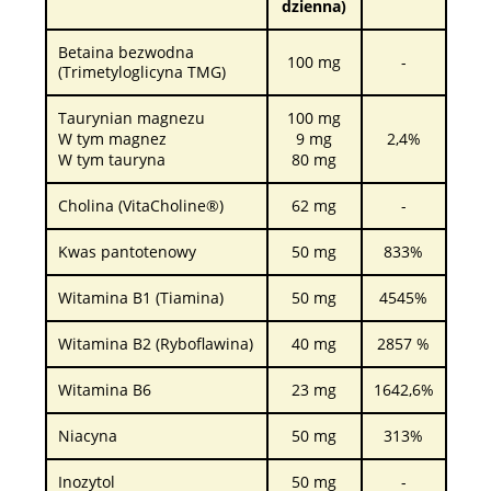
dzienna)
Betaina bezwodna
100 mg
-
(Trimetyloglicyna TMG)
Taurynian magnezu
100 mg
W tym magnez
9 mg
2,4%
W tym tauryna
80 mg
Cholina (VitaCholine®)
62 mg
-
Kwas pantotenowy
50 mg
833%
Witamina B1 (Tiamina)
50 mg
4545%
Witamina B2 (Ryboflawina)
40 mg
2857 %
Witamina B6
23 mg
1642,6%
Niacyna
50 mg
313%
Inozytol
50 mg
-