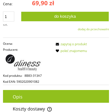
69,90 zł
Cena:
do koszyka
szt.
dodaj do przechowalni
Ocena:
zapytaj o produkt
Producent:
poleć znajomemu
Kod produktu:
8B83-313A7
Kod EAN:
5902020901082
Opis
Koszty dostawy
Cena nie zawiera ewentualnych kosztów płatności