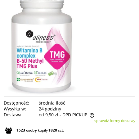
Dostępność:
średnia ilość
Wysyłka w:
24 godziny
Dostawa:
od 9,50 zł
- DPD PICKUP
sprawdź formy dostawy
Cena nie zawiera ewentualnych kosztów płatności
1523
osoby
kupiły
1820
szt.