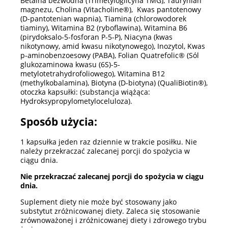
Betaina bezwodna (Trimetyloglicyna TMG), Taurynian
magnezu, Cholina (Vitacholine®), Kwas pantotenowy
(D-pantotenian wapnia), Tiamina (chlorowodorek
tiaminy), Witamina B2 (ryboflawina), Witamina B6
(pirydoksalo-5-fosforan P-5-P), Niacyna (kwas
nikotynowy, amid kwasu nikotynowego), Inozytol, Kwas
p-aminobenzoesowy (PABA), Folian Quatrefolic® (Sól
glukozaminowa kwasu (6S)-5-
metylotetrahydrofoliowego), Witamina B12
(methylkobalamina), Biotyna (D-biotyna) (QualiBiotin®),
otoczka kapsułki: (substancja wiążąca:
Hydroksypropylometyloceluloza).
Sposób użycia:
1 kapsułka
jeden raz dziennie w trakcie posiłku. Nie
należy przekraczać zalecanej porcji do spożycia w
ciągu dnia.
Nie przekraczać zalecanej porcji do spożycia w ciągu
dnia.
Suplement diety nie może być stosowany jako
substytut zróżnicowanej diety. Zaleca się stosowanie
zrównoważonej i zróżnicowanej diety i zdrowego trybu