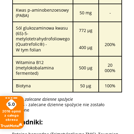
Kwas p-aminobenzoesowy
50 mg
-
(PABA)
Sól glukozaminowa kwasu
772 µg
(6S)-5-
metylotetrahydrofoliowego
(Quatrefolic®) -
200%
400 µg
W tym folian
Witamina B12
20
(metylokobalamina
500 µg
000%
fermented)
Biotyna
50 µg
100%
*ZDS - zalecane dzienne spożycie
**ZDS - zalecane dzienne spożycie nie zostało
5.0
ustalone
2016
opinii
z całego
okresu
Składniki: