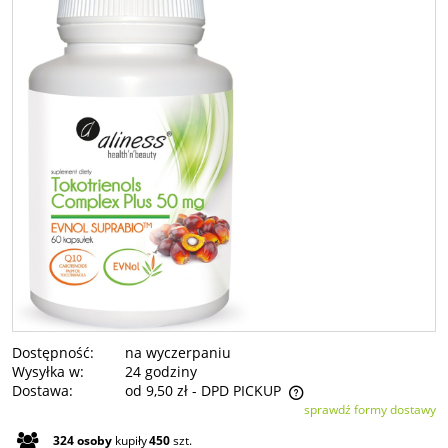
Dostępność:
na wyczerpaniu
Wysyłka w:
24 godziny
Dostawa:
od 9,50 zł
- DPD PICKUP
sprawdź formy dostawy
Cena nie zawiera ewentualnych kosztów płatności
324
osoby
kupiły
450
szt.