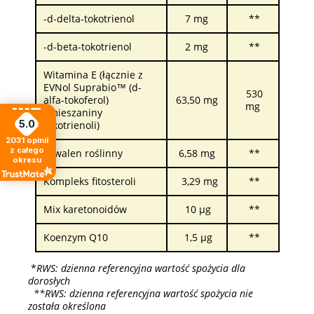
-d-delta-tokotrienol
7 mg
**
-d-beta-tokotrienol
2 mg
**
Witamina E (łącznie z
EVNol Suprabio™ (d-
530
alfa-tokoferol)
63,50 mg
mg
i mieszaniny
5.0
tokotrienoli)
2031
opinii
z całego
Skwalen roślinny
6,58 mg
**
okresu
Kompleks fitosteroli
3,29 mg
**
Mix karetonoidów
10 µg
**
Koenzym Q10
1,5 µg
**
*
RWS: dzienna referencyjna wartość spożycia dla
dorosłych
**RWS: dzienna referencyjna wartość spożycia nie
została określona