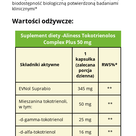
biodostępność biologiczną potwierdzoną badaniami
klinicznymi*
Wartości odżywcze:
Suplement diety -Aliness Tokotrienolos
Complex Plus 50 mg
1
kapsułka
Składniki aktywne
RWS%*
(zalecana
porcja
dzienna)
EVNol Suprabio
345 mg
**
Mieszanina tokotrienoli,
50 mg
**
w tym:
-d-gamma-tokotrienol
25 mg
**
-d-alfa-tokotrienol
16 mg
**