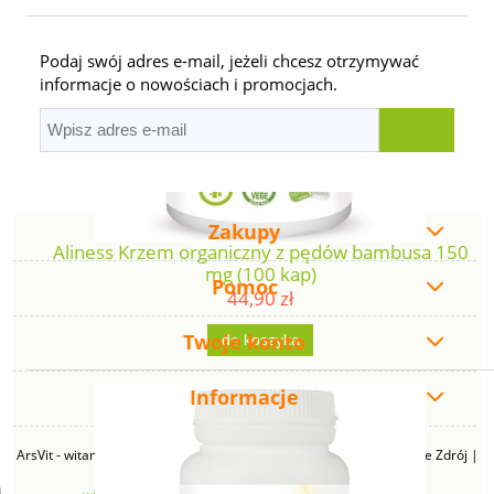
Podaj swój adres e-mail, jeżeli chcesz otrzymywać
informacje o nowościach i promocjach.
Zakupy
Aliness Krzem organiczny z pędów bambusa 150
mg (100 kap)
Pomoc
44,90 zł
Twoje konto
do koszyka
Informacje
ArsVit - witaminyswanson.pl | ul. Zimowa 49B, 43-230 Goczałkowice Zdrój |
NIP: 6381219140 | REGON: 276280385 | Email: