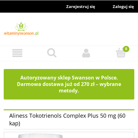
Zarejestruj się
Zaloguj się
Autoryzowany sklep Swanson w Polsce.
Darmowa dostawa już od 270 zł – wybrane
metody.
Aliness Tokotrienols Complex Plus 50 mg (60
kap)