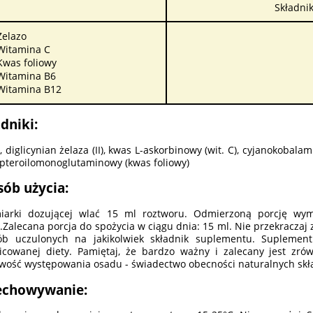
Składnik
Żelazo
Witamina C
Kwas foliowy
Witamina B6
Witamina B12
dniki:
 diglicynian żelaza (II), kwas L-askorbinowy (wit. C), cyjanokobalam
pteroilomonoglutaminowy (kwas foliowy)
sób użycia:
iarki dozującej wlać 15 ml roztworu. Odmierzoną porcję wy
.Zalecana porcja do spożycia w ciągu dnia: 15 ml. Nie przekraczaj 
ób uczulonych na jakikolwiek składnik suplementu. Suplement
icowanej diety. Pamiętaj, że bardzo ważny i zalecany jest zró
wość występowania osadu - świadectwo obecności naturalnych skł
echowywanie: