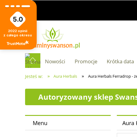
5.0
2022
opinii
z całego okresu
Nowości
Promocje
Krótka data
»
»
Jesteś w:
Aura Herbals
Aura Herbals Ferradrop - że
Autoryzowany sklep Swans
Menu
Aura 