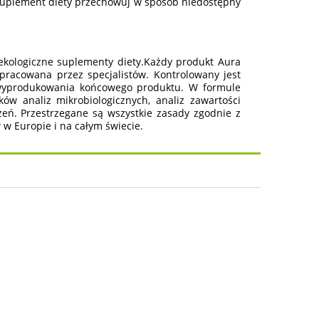
Suplement diety przechowuj w sposób niedostępny
kologiczne suplementy diety.Każdy produkt Aura
opracowana przez specjalistów. Kontrolowany jest
 wyprodukowania końcowego produktu. W formule
w analiz mikrobiologicznych, analiz zawartości
czeń. Przestrzegane są wszystkie zasady zgodnie z
 Europie i na całym świecie.