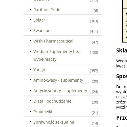
(515)
Puritans Pride
(6)
Solgar
(363)
Swanson
(411)
Wish Pharmaceutical
(47)
Skła
Viridian Suplementy bez
(128)
wypełniaczy
Woda,
kwas 
Yango
(357)
Spo
Aminokwasy - suplementy
(20)
Do m
Antyoksydanty - suplementy
wypić
(24)
u os
Dieta i odchudzanie
zróżn
(20)
Możli
Probiotyki
(21)
Prz
Sprawność seksualna
(14)