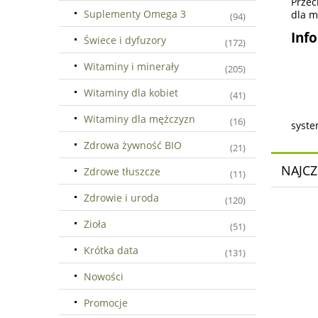
Przec
Suplementy Omega 3
dla m
(94)
Inf
Świece i dyfuzory
(172)
Witaminy i minerały
(205)
Witaminy dla kobiet
(41)
Witaminy dla mężczyzn
(16)
syste
Zdrowa żywność BIO
(21)
NAJCZ
Zdrowe tłuszcze
(11)
Zdrowie i uroda
(120)
Zioła
(51)
Krótka data
(131)
Nowości
Promocje