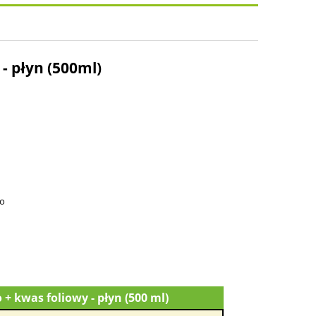
osztów
- płyn (500ml)
go
 + kwas foliowy - płyn (500 ml)