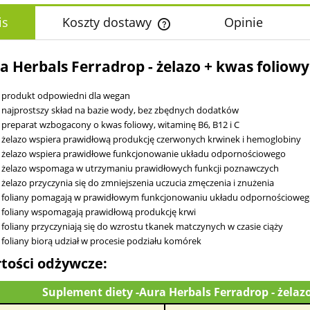
is
Koszty dostawy
Opinie
Cena nie zawiera ewentualnych k
a Herbals Ferradrop - żelazo + kwas foliowy 
płatności
produkt odpowiedni dla wegan
najprostszy skład na bazie wody, bez zbędnych dodatków
preparat wzbogacony o kwas foliowy, witaminę B6, B12 i C
żelazo wspiera prawidłową produkcję czerwonych krwinek i hemoglobiny
żelazo wspiera prawidłowe funkcjonowanie układu odpornościowego
żelazo wspomaga w utrzymaniu prawidłowych funkcji poznawczych
żelazo przyczynia się do zmniejszenia uczucia zmęczenia i znużenia
foliany pomagają w prawidłowym funkcjonowaniu układu odpornościowe
foliany wspomagają prawidłową produkcję krwi
foliany przyczyniają się do wzrostu tkanek matczynych w czasie ciąży
foliany biorą udział w procesie podziału komórek
tości odżywcze:
Suplement diety -Aura Herbals Ferradrop - żelazo