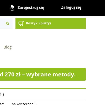
Zaloguj się
Zarejestruj się
Koszyk:
(pusty)
Blog
 270 zł – wybrane metody.
l)
ść:
na wyczerpaniu