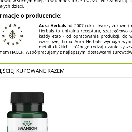
howuj w suchym miejscu w temperaturze 15-25°C. Nie zamrażaj. 
ałych dzieci.
ormacje o producencie:
Aura Herbals
od 2007 roku tworzy zdrowe i e
Herbals to unikalna receptura, szczegółowo 
każdy etap - od opracowania produkcji, do
wzorcowej firma Aura Herbals wymaga wynikó
metali ciężkich i różnego rodzaju zanieczysz
mem HACCP. Współpracujemy z najlepszymi dostawcami surowców w
ĘŚCIEJ KUPOWANE RAZEM