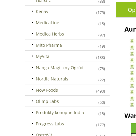
Holistic
(33)
Op
Kenay
(175)
MedicaLine
(15)
Aur
Medica Herbs
(97)
Mito Pharma
(19)
MyVita
(188)
Nanga Magiczny Ogród
(78)
Nordic Naturals
(22)
Now Foods
(490)
Olimp Labs
(50)
Produkty konopne India
(18)
War
Progress Labs
(177)
OstroVit