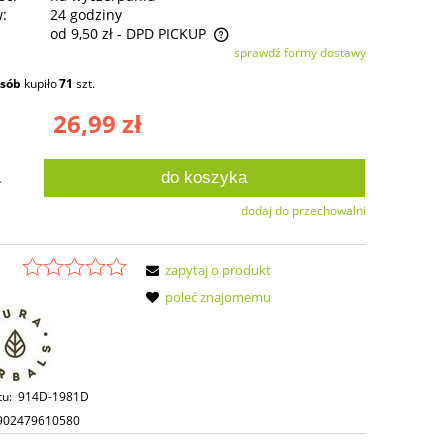
w:
24 godziny
od 9,50 zł
- DPD PICKUP
sprawdź formy dostawy
ie zawiera ewentualnych kosztów
osób
kupiło
71
szt.
ści
26,99 zł
do koszyka
.
dodaj do przechowalni
zapytaj o produkt
poleć znajomemu
tu:
914D-1981D
902479610580