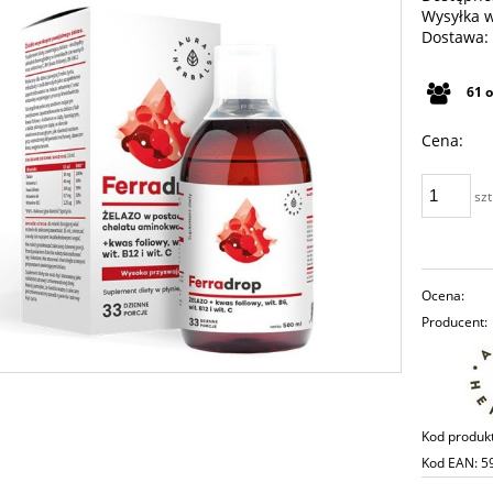
Wysyłka 
Dostawa:
Cena n
61
płatno
Cena:
szt
Ocena:
Producent:
Kod produk
Kod EAN:
5