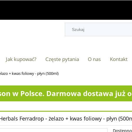
Jak kupować?
Częste pytania
O nas
Kontakt
lazo + kwas foliowy - płyn (500ml)
on w Polsce. Darmowa dostawa już od
Herbals Ferradrop - żelazo + kwas foliowy - płyn (500m
Dostępno