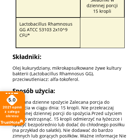
dziennej porcji
15 kropli
Lactobacillus Rhamnosus
GG ATCC 53103 2x10^9
CFU*
Składniki:
Olej kukurydziany, mikrokapsułkowane żywe kultury
bakterii (Lactobacillus Rhamnosus GG),
przeciwutleniacz: alfa-tokoferol.
Sposób użycia:
5.0
Zalecana dzienne spożycie Zalecana porcja do
spożycia w ciągu dnia: 15 kropli. Nie przekraczaj
2021
opinii
z całego
zalecanej dziennej porcji do spożycia.Przed użyciem
okresu
mocno wstrząsnąć. 15 kropli odmierzyć na łyżeczce i
spożyć bezpośrednio lub dodać do chłodnego posiłku
(na przykład do sałatki). Nie dodawać do bardzo
zimnych lub gorących posiłków. Ważne informacje Nie