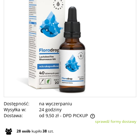
Dostępność:
na wyczerpaniu
Wysyłka w:
24 godziny
Dostawa:
od 9,50 zł
- DPD PICKUP
sprawdź formy dostawy
Cena nie zawiera ewentualnych kosztów płatności
28
osób
kupiło
38
szt.