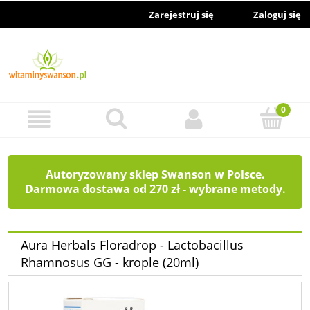
Zarejestruj się
Zaloguj się
Autoryzowany sklep Swanson w Polsce.
Darmowa dostawa od 270 zł - wybrane metody.
Aura Herbals Floradrop - Lactobacillus
Rhamnosus GG - krople (20ml)