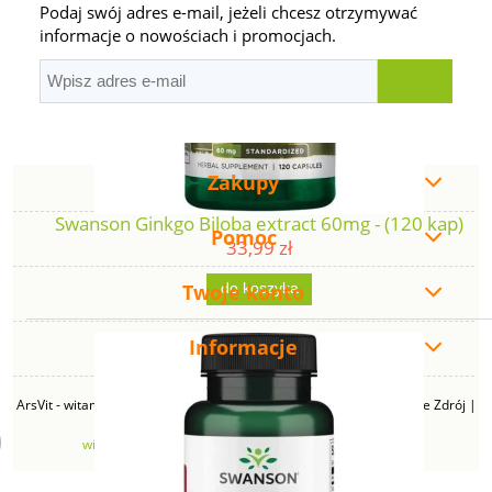
Podaj swój adres e-mail, jeżeli chcesz otrzymywać
informacje o nowościach i promocjach.
Zakupy
Swanson Ginkgo Biloba extract 60mg - (120 kap)
Pomoc
33,99 zł
Twoje konto
do koszyka
Informacje
ArsVit - witaminyswanson.pl | ul. Zimowa 49B, 43-230 Goczałkowice Zdrój |
NIP: 6381219140 | REGON: 276280385 | Email:
witaminyswanson@gmail.com
| Telefon:
665 626 833