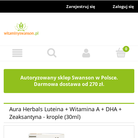
Zarejestruj się
Zaloguj się
Autoryzowany sklep Swanson w Polsce.
Darmowa dostawa od 270 zł.
Aura Herbals Luteina + Witamina A + DHA +
Zeaksantyna - krople (30ml)