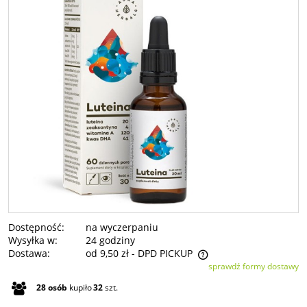
Dostępność:
na wyczerpaniu
Wysyłka w:
24 godziny
Dostawa:
od 9,50 zł
- DPD PICKUP
sprawdź formy dostawy
Cena nie zawiera ewentualnych kosztów płatności
28
osób
kupiło
32
szt.