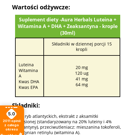
Wartości odżywcze:
Suplement diety -Aura Herbals Luteina +
Witamina A + DHA + Zeaksantyna - krople
(30ml)
Składniki w dziennej porcji 15
kropli
Luteina
20 mg
Witamina
120 ug
A
41 mg
Kwas DHA
64 mg
Kwas EPA
Składniki:
5.0
Olej z ryb atlantyckich, ekstrakt z aksamitki
wzniesionej (standaryzowany na 20% luteiny i 4%
2011
opinii
z całego
zeaksantyny), przeciwutleniacz: mieszanina tokoferoli,
okresu
palmitynian retinylu (witamina A).