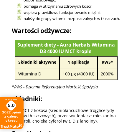
pomaga w utrzymaniu zdrowych kości;
wspiera prawidłowe funkcjonowanie mięśni;
należy do grupy witamin rozpuszczalnych w tłuszczach.
Wartości odżywcze:
Suplement diety - Aura Herbals Witamina
D3 4000 IU MCT krople
Składniki aktywne
1 aplikacja
RWS*
Witamina D
100 µg (4000 IU)
2000%
*RWS - Dzienna Referencyjna Wartość Spożycia
Składniki:
5.0
Olej MCT z kokosa (średniołańcuchowe trójglicerydy
2022
opinii
kwasów tłuszczowych), przeciwutleniacz: mieszanina
z całego
tokoferoli, cholekalcyferol (wit. D z lanoliny).
okresu