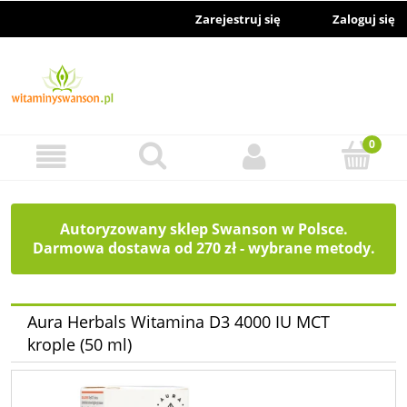
Zarejestruj się
Zaloguj się
Autoryzowany sklep Swanson w Polsce.
Darmowa dostawa od 270 zł - wybrane metody.
Aura Herbals Witamina D3 4000 IU MCT
krople (50 ml)