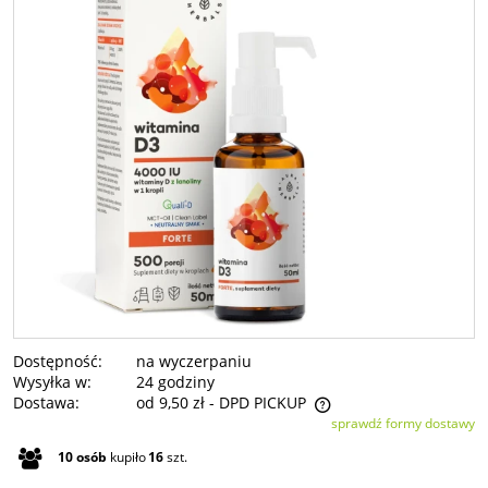
Dostępność:
na wyczerpaniu
Wysyłka w:
24 godziny
Dostawa:
od 9,50 zł
- DPD PICKUP
sprawdź formy dostawy
Cena nie zawiera ewentualnych kosztów płatności
10
osób
kupiło
16
szt.