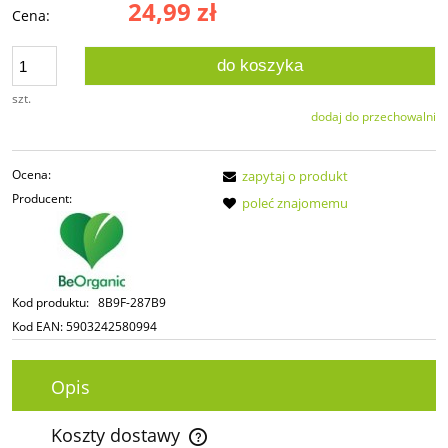
24,99 zł
Cena:
do koszyka
szt.
dodaj do przechowalni
Ocena:
zapytaj o produkt
Producent:
poleć znajomemu
Kod produktu:
8B9F-287B9
Kod EAN:
5903242580994
Opis
Koszty dostawy
Cena nie zawiera ewentualnych kosztów płatności