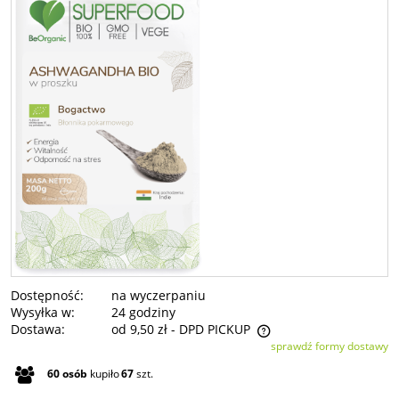
Dostępność:
na wyczerpaniu
Wysyłka w:
24 godziny
Dostawa:
od 9,50 zł
- DPD PICKUP
sprawdź formy dostawy
Cena nie zawiera ewentualnych kosztów płatności
60
osób
kupiło
67
szt.