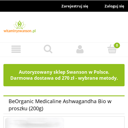
Zarejestruj się
Zaloguj się
Autoryzowany sklep Swanson w Polsce.
Darmowa dostawa od 270 zł - wybrane metody.
BeOrganic Medicaline Ashwagandha Bio w
proszku (200g)