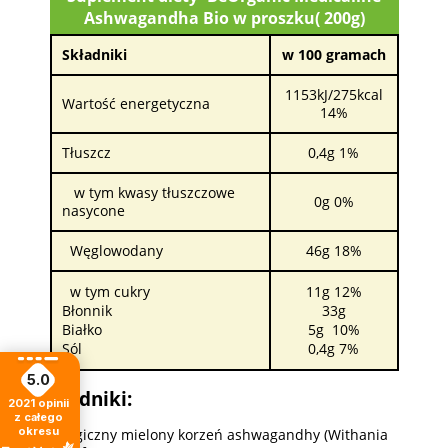
Ashwagandha Bio w proszku( 200g)
Składniki
w 100 gramach
1153kJ/275kcal
Wartość energetyczna
14%
Tłuszcz
0,4g 1%
w tym kwasy tłuszczowe
0g 0%
nasycone
Węglowodany
46g 18%
w tym cukry
11g 12%
Błonnik
33g
Białko
5g 10%
Sól
0,4g 7%
5.0
Składniki:
2021
opinii
z całego
okresu
Ekologiczny mielony korzeń ashwagandhy (Withania