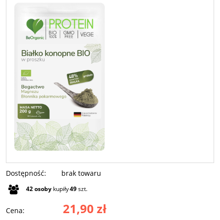
Dostępność:
brak towaru
42
osoby
kupiły
49
szt.
21,90 zł
Cena: