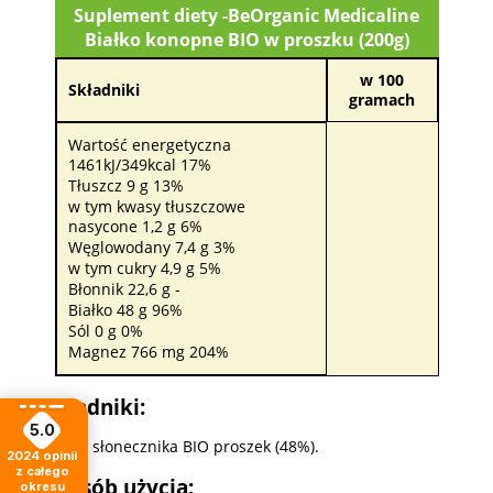
Suplement diety -BeOrganic Medicaline
Białko konopne BIO w proszku (200g)
w 100
Składniki
gramach
Wartość energetyczna
1461kJ/349kcal 17%
Tłuszcz 9 g 13%
w tym kwasy tłuszczowe
nasycone 1,2 g 6%
Węglowodany 7,4 g 3%
w tym cukry 4,9 g 5%
Błonnik 22,6 g -
Białko 48 g 96%
Sól 0 g 0%
Magnez 766 mg 204%
Składniki:
5.0
Białko słonecznika BIO proszek (48%).
2024
opinii
z całego
Sposób użycia:
okresu