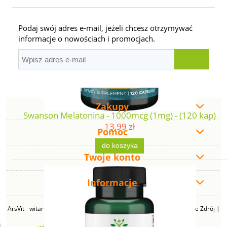
Podaj swój adres e-mail, jeżeli chcesz otrzymywać
informacje o nowościach i promocjach.
Zakupy
Swanson Melatonina - 1000mcg (1mg) - (120 kap)
13,99 zł
Pomoc
do koszyka
Twoje konto
Informacje
ArsVit - witaminyswanson.pl | ul. Zimowa 49B, 43-230 Goczałkowice Zdrój |
NIP: 6381219140 | REGON: 276280385 | Email:
witaminyswanson@gmail.com
| Telefon:
665 626 833