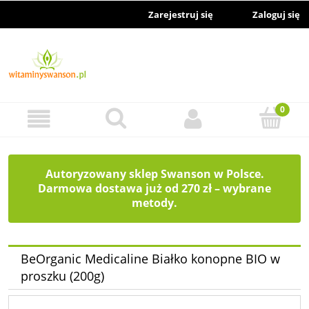
Zarejestruj się
Zaloguj się
Autoryzowany sklep Swanson w Polsce.
Darmowa dostawa już od 270 zł – wybrane
metody.
BeOrganic Medicaline Białko konopne BIO w
proszku (200g)