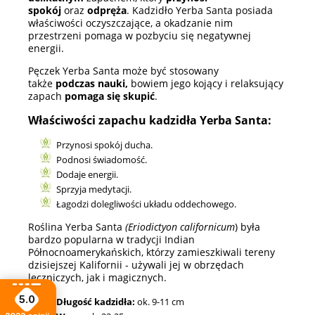
spokój
oraz
odpręża
. Kadzidło Yerba Santa posiada
właściwości oczyszczające, a okadzanie nim
przestrzeni pomaga w pozbyciu się negatywnej
energii.
Pęczek Yerba Santa może być stosowany
także
podczas nauki,
bowiem jego kojący i relaksujący
zapach
pomaga się skupić
.
Właściwości zapachu kadzidła Yerba Santa:
Przynosi spokój ducha.
Podnosi świadomość.
Dodaje energii.
Sprzyja medytacji.
Łagodzi dolegliwości układu oddechowego.
Roślina Yerba Santa
(Eriodictyon californicum
) była
bardzo popularna w tradycji Indian
Północnoamerykańskich, którzy zamieszkiwali tereny
dzisiejszej Kalifornii - używali jej w obrzędach
leczniczych, jak i magicznych.
5.0
Długość kadzidła:
ok. 9-11 cm