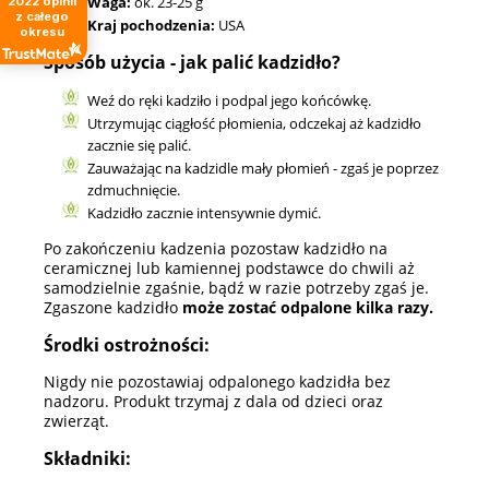
Waga:
ok. 23-25 g
2022
opinii
z całego
Kraj pochodzenia:
USA
okresu
Sposób użycia - jak palić kadzidło?
Weź do ręki kadziło i podpal jego końcówkę.
Utrzymując ciągłość płomienia, odczekaj aż kadzidło
zacznie się palić.
Zauważając na kadzidle mały płomień - zgaś je poprzez
zdmuchnięcie.
Kadzidło zacznie intensywnie dymić.
Po zakończeniu kadzenia pozostaw kadzidło na
ceramicznej lub kamiennej podstawce do chwili aż
samodzielnie zgaśnie, bądź w razie potrzeby zgaś je.
Zgaszone kadzidło
może zostać odpalone kilka razy.
Środki ostrożności:
Nigdy nie pozostawiaj odpalonego kadzidła bez
nadzoru. Produkt trzymaj z dala od dzieci oraz
zwierząt.
Składniki: