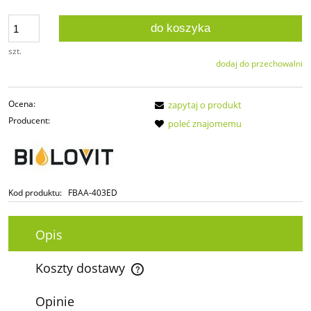
do koszyka
szt.
dodaj do przechowalni
Ocena:
zapytaj o produkt
Producent:
poleć znajomemu
Kod produktu:
FBAA-403ED
Opis
Koszty dostawy
Cena nie zawiera ewentualnych kosztów płatności
Opinie