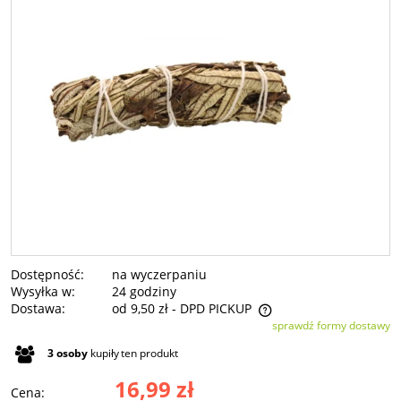
Dostępność:
na wyczerpaniu
Wysyłka w:
24 godziny
Dostawa:
od 9,50 zł
- DPD PICKUP
sprawdź formy dostawy
Cena nie zawiera ewentualnych kosztów płatności
3
osoby
kupiły
ten produkt
16,99 zł
Cena: