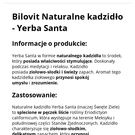
Bilovit Naturalne kadzidło
- Yerba Santa
Informacje o produkcie:
Yerba Santa w formie
naturalnego kadzidła
to środek,
który
posiada właściwości stymulujące
. Doskonały
podczas medytacji i relaksu. Kadzidło
posiada
ziołowo-słodki i świeży
zapach. Aromat tego
kadzidełka ziołowego
przynosi spokój
umysłu
i
zrozumienie.
Zastosowanie:
Naturalne kadzidło Yerba Santa (inaczej Święte Ziele)
to
splecione w pęczek liście
rośliny Eriodictyon
californicum, która występuje na terenie Meksyku i
południowej części Stanów Zjednoczonych
.
Kadzidło
charakteryzuje się
ziołowo-słodkim
,
delikatnym
zapachem, który
przynosi