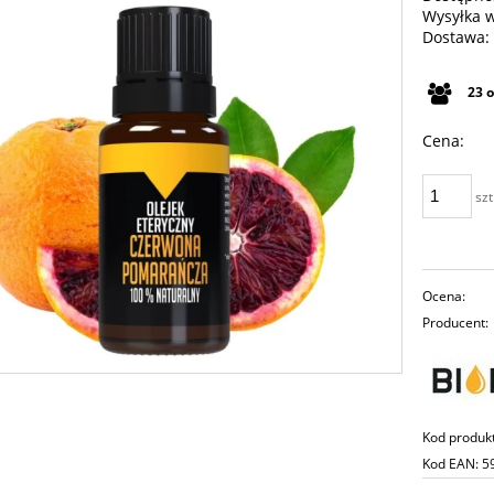
Wysyłka 
Dostawa:
Cena n
23
płatno
Cena:
szt
Ocena:
Producent:
Kod produk
Kod EAN:
5