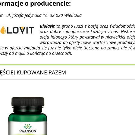
ormacje o producencie:
it - ul. Józefa Jedynaka 16, 32-020 Wieliczka
Biolavit
to grono ludzi z pasją oraz świadomości
oraz dobre samopoczucie każdego z nas. Histori
oleju lnianego który powstawał w niewielkiej ol
wprowadza do oferty nowe wartościowe produkty,
e w ofercie znajdują się już nie tylko oleje tłoczone na zimno, ale rów
wszy od mąki, a kończąc na orzechach.
ĘŚCIEJ KUPOWANE RAZEM