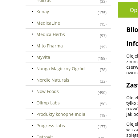
Holistic
(33)
Op
Kenay
(175)
MedicaLine
(15)
Bil
Medica Herbs
(97)
Inf
Mito Pharma
(19)
Oleje
MyVita
(188)
zimno
czerw
Nanga Magiczny Ogród
(78)
owoca
Nordic Naturals
(22)
Zas
Now Foods
(490)
Oleje
Olimp Labs
tylko
(50)
rozwó
Produkty konopne India
jak p
(18)
Oleje
Progress Labs
(177)
w cza
spięt
OstroVit