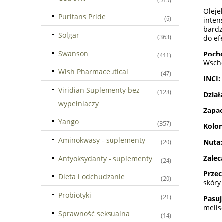
(515)
Oleje
Puritans Pride
(6)
inten
bardz
Solgar
(363)
do ef
Swanson
Poch
(411)
Wscho
Wish Pharmaceutical
(47)
INCI:
Viridian Suplementy bez
(128)
Dział
wypełniaczy
Zapa
Yango
(357)
Kolor
Aminokwasy - suplementy
Nuta:
(20)
Zalec
Antyoksydanty - suplementy
(24)
Przec
Dieta i odchudzanie
(20)
skóry
Probiotyki
(21)
Pasu
melis
Sprawność seksualna
(14)