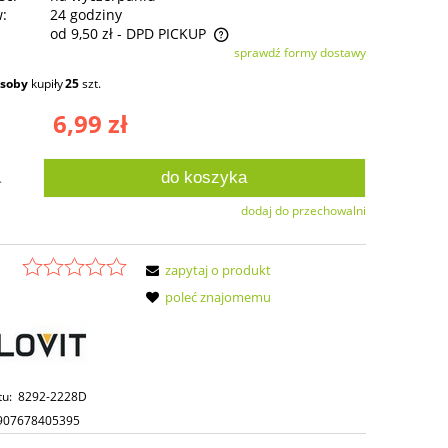
w:
24 godziny
od 9,50 zł
- DPD PICKUP
sprawdź formy dostawy
ie zawiera ewentualnych kosztów
osoby
kupiły
25
szt.
ści
6,99 zł
do koszyka
.
dodaj do przechowalni
zapytaj o produkt
poleć znajomemu
tu:
8292-2228D
907678405395