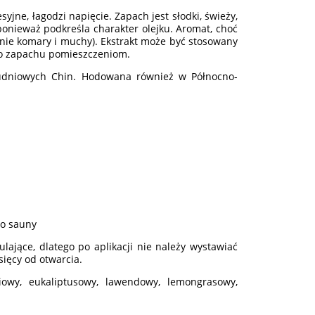
yjne, łagodzi napięcie. Zapach jest słodki, świeży,
 ponieważ podkreśla charakter olejku. Aromat, choć
wnie komary i muchy). Ekstrakt może być stosowany
go zapachu pomieszczeniom.
łudniowych Chin. Hodowana również w Północno-
do sauny
ulające, dlatego po aplikacji nie należy wystawiać
sięcy od otwarcia.
iowy, eukaliptusowy, lawendowy, lemongrasowy,