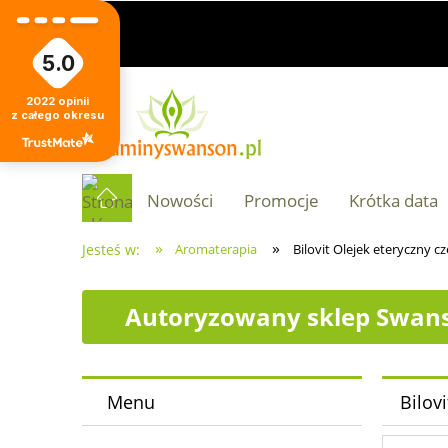
5.0
2022
opinii
z całego okresu
Nowości
Promocje
Krótka data
»
»
Jesteś w:
Aromaterapia
Bilovit Olejek eteryczny 
Autoryzowany sklep Swans
Menu
Bilov