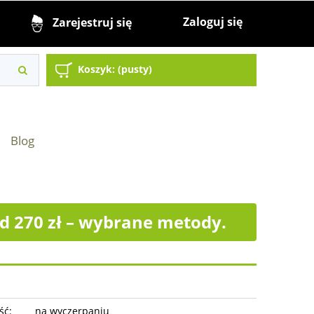
Zaloguj się
Zarejestruj się
Koszyk:
(pusty)
Blog
 270 zł – wybrane metody.
ść:
na wyczerpaniu