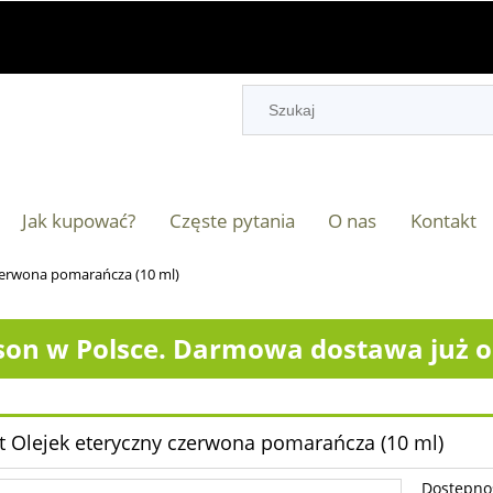
Jak kupować?
Częste pytania
O nas
Kontakt
czerwona pomarańcza (10 ml)
on w Polsce. Darmowa dostawa już od
it Olejek eteryczny czerwona pomarańcza (10 ml)
Dostępno