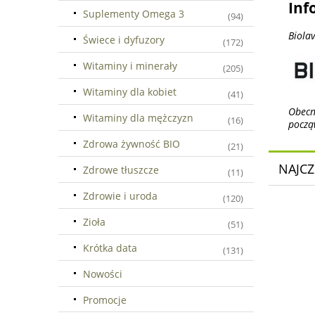
Inf
Suplementy Omega 3
(94)
Biolav
Świece i dyfuzory
(172)
Witaminy i minerały
(205)
Witaminy dla kobiet
(41)
Obecni
Witaminy dla mężczyzn
(16)
począ
Zdrowa żywność BIO
(21)
NAJCZ
Zdrowe tłuszcze
(11)
Zdrowie i uroda
(120)
Zioła
(51)
Krótka data
(131)
Nowości
Promocje