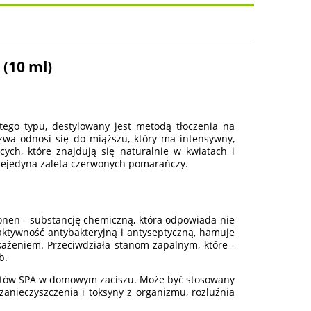
osztów
(10 ml)
tego typu, destylowany jest metodą tłoczenia na
wa odnosi się do miąższu, który ma intensywny,
cych, które znajdują się naturalnie w kwiatach i
niejedyna zaleta czerwonych pomarańczy.
onen - substancję chemiczną, która odpowiada nie
 aktywność antybakteryjną i antyseptyczną, hamuje
każeniem. Przeciwdziała stanom zapalnym, które -
b.
astów SPA w domowym zaciszu. Może być stosowany
anieczyszczenia i toksyny z organizmu, rozluźnia