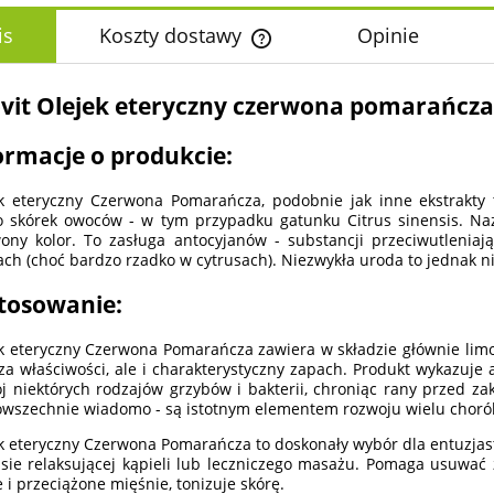
is
Koszty dostawy
Opinie
Cena nie zawiera ewentualnych k
ovit Olejek eteryczny czerwona pomarańcza 
płatności
ormacje o produkcie:
k eteryczny Czerwona Pomarańcza, podobnie jak inne ekstrakty 
 skórek owoców - w tym przypadku gatunku Citrus sinensis. Naz
ony kolor. To zasługa antocyjanów - substancji przeciwutleniają
ch (choć bardzo rzadko w cytrusach). Niezwykła uroda to jednak 
tosowanie:
k eteryczny Czerwona Pomarańcza zawiera w składzie głównie lim
 za właściwości, ale i charakterystyczny zapach. Produkt wykazuje
j niektórych rodzajów grzybów i bakterii, chroniąc rany przed za
owszechnie wiadomo - są istotnym elementem rozwoju wielu choró
k eteryczny Czerwona Pomarańcza to doskonały wybór dla entuzj
sie relaksującej kąpieli lub leczniczego masażu. Pomaga usuwać z
e i przeciążone mięśnie, tonizuje skórę.