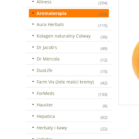
Aliness
(254)
Aromaterapia
(359)
Aura Herbals
(115)
Kolagen naturalny Colway
(30)
Dr Jacob's
(49)
Dr Mercola
(12)
DuoLife
(15)
Farm Vix (żele maści kremy)
(42)
ForMeds
(133)
Hauster
(6)
Hepatica
(62)
Herbaty i kawy
(22)