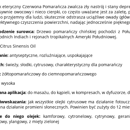
k eteryczny Czerwona Pomarańcza zwalcza zły nastrój i stany depres
sywnie owocowy i nieco cierpki, co często uważane jest za zaletę,
o przyjemny dla ludzi, skutecznie odstrasza uciążliwe owady (głó
ektywnego czyszczenia powierzchni, nadając jednocześnie piękne
odzenie surowca:
Drzewo pomarańczy chińskiej pochodzi z Po
dnich Indiach i rejonach tropikalnych Ameryki Południowej.
Citrus Sinensis Oil
anie:
antyseptyczne, rozluźniające, uspokajające
ch:
świeży, słodki, cytrusowy, charakterystyczny dla pomarańczy
:
żółtopomarańczowy do ciemnopomarańczowego
wysoka
ana aplikacja:
do masażu, do kąpieli, w kompresach, w dyfuzorze, 
iwwskazania:
Jak wszystkie olejki cytrusowe ma działanie fotoucz
 na działanie promieni słonecznych. Powinien być zużyty do 12 mie
je do niego olejek:
kamforowy, cytronelowy, cytrynowy, geran
owy, ylangowy, z mięty zielonej