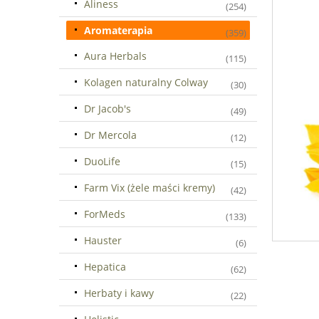
Aliness
(254)
Aromaterapia
(359)
Aura Herbals
(115)
Kolagen naturalny Colway
(30)
Dr Jacob's
(49)
Dr Mercola
(12)
DuoLife
(15)
Farm Vix (żele maści kremy)
(42)
ForMeds
(133)
Hauster
(6)
Hepatica
(62)
Herbaty i kawy
(22)