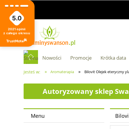
5.0
2021
opinii
z całego okresu
Nowości
Promocje
Krótka data
»
»
Jesteś w:
Aromaterapia
Bilovit Olejek eteryczny y
Autoryzowany sklep Swa
Menu
Bilov