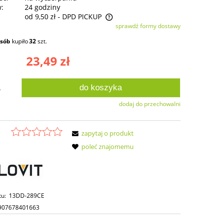
w:
24 godziny
od 9,50 zł
- DPD PICKUP
sprawdź formy dostawy
ie zawiera ewentualnych kosztów
osób
kupiło
32
szt.
ści
23,49 zł
do koszyka
.
dodaj do przechowalni
zapytaj o produkt
poleć znajomemu
tu:
13DD-289CE
907678401663