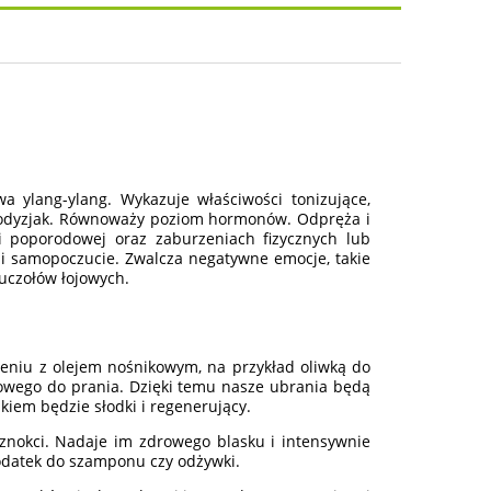
osztów
 ylang-ylang. Wykazuje właściwości tonizujące,
frodyzjak. Równoważy poziom hormonów. Odpręża i
i poporodowej oraz zaburzeniach fizycznych lub
 i samopoczucie. Zwalcza negatywne emocje, takie
ruczołów łojowych.
zeniu z olejem nośnikowym, na przykład oliwką do
gowego do prania. Dzięki temu nasze ubrania będą
kiem będzie słodki i regenerujący.
aznokci. Nadaje im zdrowego blasku i intensywnie
odatek do szamponu czy odżywki.