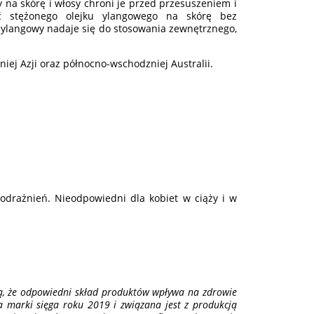
na skórę i włosy chroni je przed przesuszeniem i
ć stężonego olejku ylangowego na skórę bez
 ylangowy nadaje się do stosowania zewnętrznego,
ej Azji oraz północno-wschodzniej Australii.
odrażnień. Nieodpowiedni dla kobiet w ciąży i w
ą, że odpowiedni skład produktów wpływa na zdrowie
a marki sięga roku 2019 i związana jest z produkcją