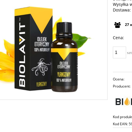
Wysyłka 
Dostawa:
Cena n
27
płatno
Cena:
szt
Ocena:
Producent:
Kod produk
Kod EAN:
5