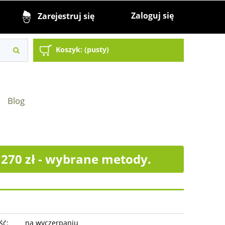
Zaloguj się
Zarejestruj się
Koszyk:
(pusty)
Blog
70 zł - wybrane metody.
ść:
na wyczerpaniu