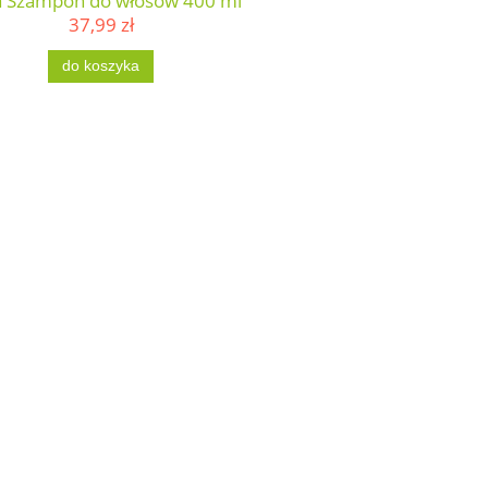
a Szampon do włosów 400 ml
37,99 zł
do koszyka