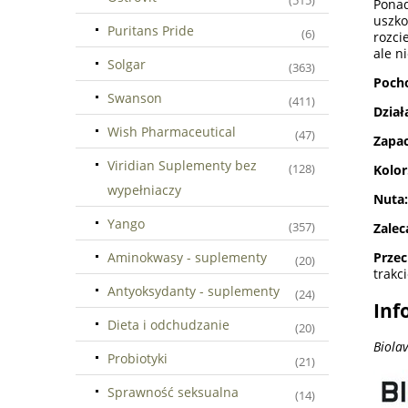
(515)
Ponad
uszk
Puritans Pride
(6)
rozci
ale n
Solgar
(363)
Poch
Swanson
(411)
Dział
Wish Pharmaceutical
(47)
Zapa
Viridian Suplementy bez
(128)
Kolor
wypełniaczy
Nuta:
Yango
(357)
Zalec
Aminokwasy - suplementy
Przec
(20)
trakc
Antyoksydanty - suplementy
(24)
Inf
Dieta i odchudzanie
(20)
Biolav
Probiotyki
(21)
Sprawność seksualna
(14)