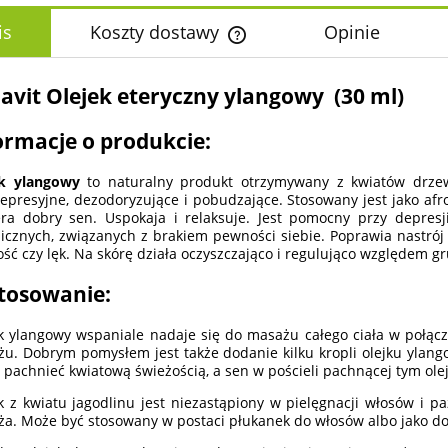
is
Koszty dostawy
Opinie
Cena nie zawiera ewentualnych k
lavit Olejek eteryczny ylangowy (30 ml)
płatności
ormacje o produkcie:
ek ylangowy
to naturalny produkt otrzymywany z kwiatów drzewa
epresyjne, dezodoryzujące i pobudzające. Stosowany jest jako a
ra dobry sen. Uspokaja i relaksuje. Jest pomocny przy depresj
icznych, związanych z brakiem pewności siebie. Poprawia nastrój
łość czy lęk. Na skórę działa oczyszczająco i regulująco względem g
tosowanie:
k ylangowy wspaniale nadaje się do masażu całego ciała w połąc
u. Dobrym pomysłem jest także dodanie kilku kropli olejku ylan
 pachnieć kwiatową świeżością, a sen w pościeli pachnącej tym olej
k z kwiatu jagodlinu jest niezastąpiony w pielęgnacji włosów i p
ża. Może być stosowany w postaci płukanek do włosów albo jako d