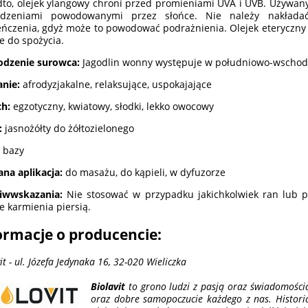
to, olejek ylangowy chroni przed promieniami UVA i UVB. Używany 
odzeniami powodowanymi przez słońce. Nie należy nakłada
eńczenia, gdyż może to powodować podrażnienia. Olejek eteryczny
ie do spożycia.
odzenie surowca:
Jagodlin wonny występuje w południowo-wschodni
anie:
afrodyzjakalne, relaksujące, uspokajające
ch:
egzotyczny, kwiatowy, słodki, lekko owocowy
:
jasnożółty do żółtozielonego
bazy
ana aplikacja:
do masażu, do kąpieli, w dyfuzorze
iwwskazania:
Nie stosować w przypadku jakichkolwiek ran lub p
ie karmienia piersią.
ormacje o producencie:
it - ul. Józefa Jedynaka 16, 32-020 Wieliczka
Biolavit
to grono ludzi z pasją oraz świadomości
oraz dobre samopoczucie każdego z nas. Histori