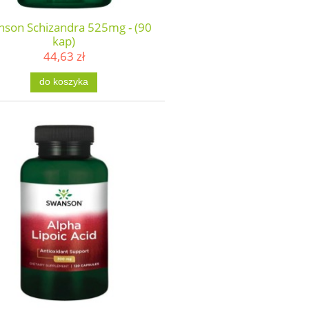
son Schizandra 525mg - (90
kap)
44,63 zł
do koszyka