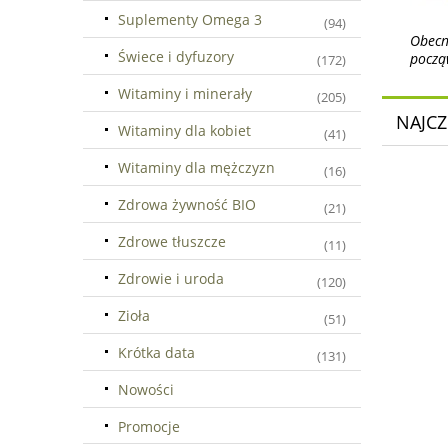
Suplementy Omega 3
(94)
Obecni
Świece i dyfuzory
począ
(172)
Witaminy i minerały
(205)
NAJCZ
Witaminy dla kobiet
(41)
Witaminy dla mężczyzn
(16)
Zdrowa żywność BIO
(21)
Zdrowe tłuszcze
(11)
Zdrowie i uroda
(120)
Zioła
(51)
Krótka data
(131)
Nowości
Promocje