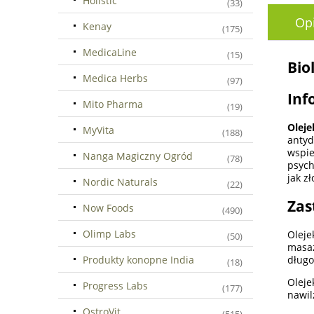
Holistic
(33)
Op
Kenay
(175)
MedicaLine
(15)
Bio
Medica Herbs
(97)
Inf
Mito Pharma
(19)
Olej
MyVita
(188)
antyd
wspie
Nanga Magiczny Ogród
(78)
psych
jak z
Nordic Naturals
(22)
Zas
Now Foods
(490)
Olimp Labs
Oleje
(50)
masaż
Produkty konopne India
długo
(18)
Oleje
Progress Labs
(177)
nawil
OstroVit