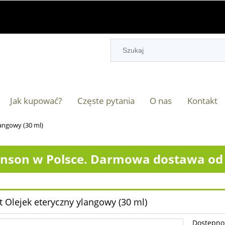
Jak kupować?
Częste pytania
O nas
Kontakt
langowy (30 ml)
nson w Polsce. Darmowa dostawa od 2
it Olejek eteryczny ylangowy (30 ml)
Dostępno