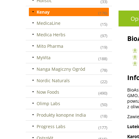
Holistic
(33)
Kenay
(176)
Op
MedicaLine
(15)
Medica Herbs
(97)
Bio
Mito Pharma
(19)
MyVita
(188)
Nanga Magiczny Ogród
(78)
Inf
Nordic Naturals
(22)
BioAs
Now Foods
(490)
GMO, 
powsz
Olimp Labs
(50)
z oli
Produkty konopne India
(18)
Zawie
Progress Labs
Lutei
(177)
Karo
OstroVit