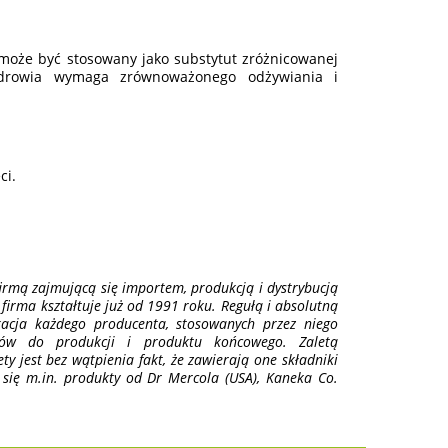
e może być stosowany jako substytut zróżnicowanej
zdrowia wymaga zrównoważonego odżywiania i
ci.
irmą zajmującą się importem, produkcją i dystrybucją
firma kształtuje już od 1991 roku. Regułą i absolutną
ikacja każdego producenta, stosowanych przez niego
wców do produkcji i produktu końcowego. Zaletą
y jest bez wątpienia fakt, że zawierają one składniki
 się m.in. produkty od Dr Mercola (USA), Kaneka Co.