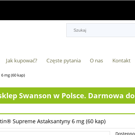
Jak kupować?
Częste pytania
O nas
Kontakt
6 mg (60 kap)
klep Swanson w Polsce. Darmowa dos
tin® Supreme Astaksantyny 6 mg (60 kap)
Dostępno