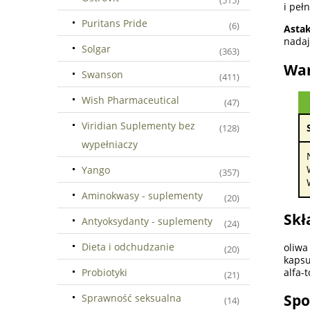
(515)
i peł
Puritans Pride
(6)
Asta
nadaj
Solgar
(363)
War
Swanson
(411)
Wish Pharmaceutical
(47)
Viridian Suplementy bez
(128)
wypełniaczy
Yango
(357)
Aminokwasy - suplementy
(20)
Skł
Antyoksydanty - suplementy
(24)
Dieta i odchudzanie
oliwa
(20)
kapsu
Probiotyki
alfa-
(21)
Spo
Sprawność seksualna
(14)