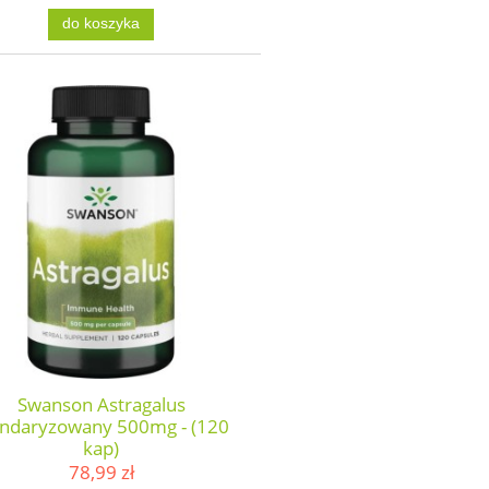
do koszyka
Swanson Astragalus
andaryzowany 500mg - (120
kap)
78,99 zł