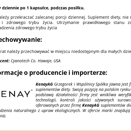
y dziennie po 1 kapsułce, podczas posiłku.
ależy przekraczać zalecanej porcji dziennej. Suplement diety, ni
y i zdrowego trybu życia. Utrzymanie prawidłowego stanu 
dzenia zdrowego trybu życia
echowywanie:
rat należy przechowywać w miejscu niedostępnym dla małych dzie
cent:
Cyanotech Co. Hawaje, USA
ormacje o producencie i importerze:
KenayAG
Grzegorek i Wspólnicy Spółka Jawna jest f
suplementów diety. Swoją pozycję na polskim rynku 
podstawą działalności firmy jest wnikliwa weryf
technologii, kontroli jakości używanych suro
oferowanych przez firmę
KenayAG
suplementów diet
dzenia naturalnego z upraw ekologicznych. W ofercie marki znajdują
ia).