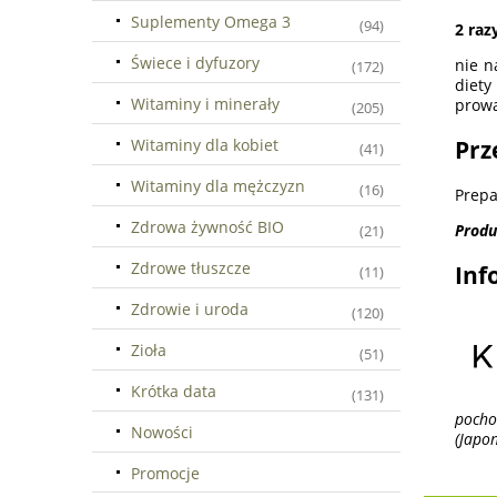
Suplementy Omega 3
(94)
2 raz
Świece i dyfuzory
nie n
(172)
diet
Witaminy i minerały
prowa
(205)
Witaminy dla kobiet
Prz
(41)
Witaminy dla mężczyzn
(16)
Prepa
Zdrowa żywność BIO
Produ
(21)
Zdrowe tłuszcze
Inf
(11)
Zdrowie i uroda
(120)
Zioła
(51)
Krótka data
(131)
pocho
Nowości
(Japon
Promocje