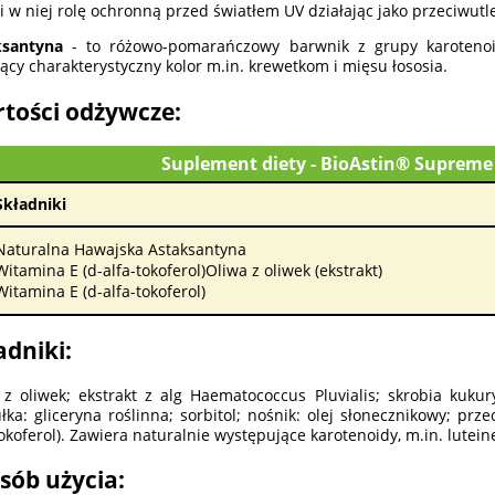
ni w niej rolę ochronną przed światłem UV działając jako przeciwutl
ksantyna
- to różowo-pomarańczowy barwnik z grupy karotenoi
ący charakterystyczny kolor m.in. krewetkom i mięsu łososia.
tości odżywcze:
Suplement diety - BioAstin® Supreme
Składniki
Naturalna Hawajska Astaksantyna
Witamina E (d-alfa-tokoferol)Oliwa z oliwek (ekstrakt)
Witamina E (d-alfa-tokoferol)
adniki:
 z oliwek; ekstrakt z alg Haematococcus Pluvialis; skrobia kuk
łka: gliceryna roślinna; sorbitol; nośnik: olej słonecznikowy; prz
tokoferol). Zawiera naturalnie występujące karotenoidy, m.in. lutein
sób użycia: