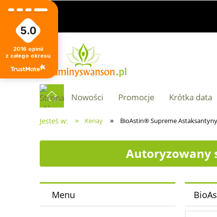
5.0
2016
opinii
z całego okresu
Nowości
Promocje
Krótka data
»
»
Jesteś w:
Kenay
BioAstin® Supreme Astaksantyny 
Autoryzowany s
Menu
BioAs