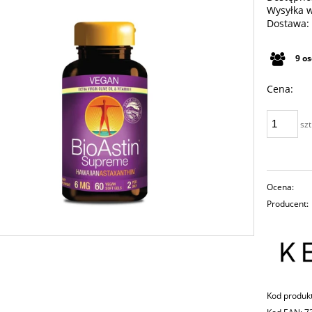
Wysyłka 
Dostawa:
Cena n
9
o
płatno
Cena:
szt
Ocena:
Producent:
Kod produk