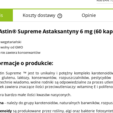
Kod EAN:
7
is
Koszty dostawy
Opinie
Cena nie zawiera ewentualnych k
Astin® Supreme Astaksantyny 6 mg (60 kap
płatności
wegetariański
wolny od GMO
nie zawiera konserwantów
ormacje o produkcie:
tin Supreme ™ jest to unikalny i potężny kompleks karotenoidó
glutenu, laktozy, konserwantów, rozpuszczalników, pestycydów i
echnie wiadomo, wolne rodniki są odpowiedzialne za proces utleni
wek zawiera znaczące ilości przeciwutleniaczy: witaminę E i polifeno
ra bardzo małe ilości kwasów nasyconych.
na
- należy do grupy karotenoidów, naturalnych barwników, rozpus
tenoidy
są produkowane przez rośliny, algi oraz bakterie fotosyntet