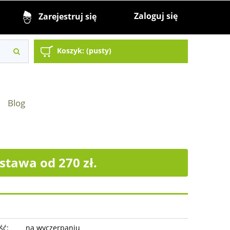
Zaloguj się
Zarejestruj się
Koszyk:
(pusty)
Blog
tawa od 270 zł.
ść:
na wyczerpaniu