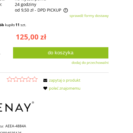
w:
24 godziny
od 9,50 zł
- DPD PICKUP
sprawdź formy dostawy
ie zawiera ewentualnych kosztów
sób
kupiło
11
szt.
ści
125,00 zł
do koszyka
.
dodaj do przechowalni
zapytaj o produkt
poleć znajomemu
tu:
AEEA-4884A