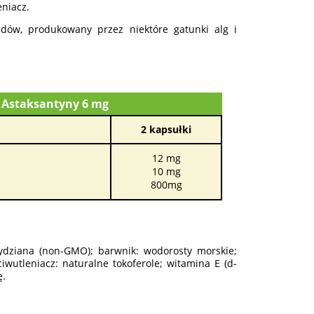
eniacz.
dów, produkowany przez niektóre gatunki alg i
 Astaksantyny 6 mg
2 kapsułki
12 mg
10 mg
800mg
urydziana (non-GMO); barwnik: wodorosty morskie;
eciwutleniacz: naturalne tokoferole; witamina E (d-
ę.