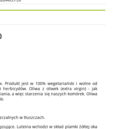
32894035126
osztów
)
w. Produkt jest w 100% wegetariański i wolne od
 herbicydów. Oliwa z oliwek (extra virgin) - jak
ania, a więc starzenia się naszych komórek. Oliwa
le.
zczalnych w tłuszczach.
yzujące. Luteina wchodzi w skład plamki żółtej oka