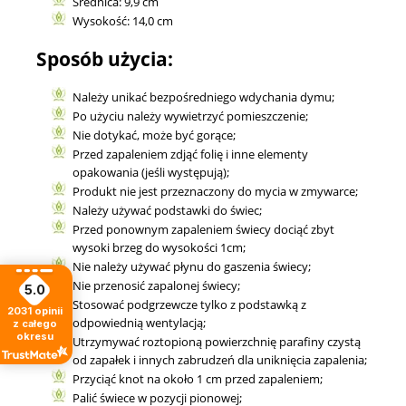
Średnica: 9,9 cm
Wysokość: 14,0 cm
Sposób użycia:
Należy unikać bezpośredniego wdychania dymu;
Po użyciu należy wywietrzyć pomieszczenie;
Nie dotykać, może być gorące;
Przed zapaleniem zdjąć folię i inne elementy
opakowania (jeśli występują);
Produkt nie jest przeznaczony do mycia w zmywarce;
Należy używać podstawki do świec;
Przed ponownym zapaleniem świecy dociąć zbyt
wysoki brzeg do wysokości 1cm;
Nie należy używać płynu do gaszenia świecy;
Nie przenosić zapalonej świecy;
5.0
Stosować podgrzewcze tylko z podstawką z
2031
opinii
odpowiednią wentylacją;
z całego
okresu
Utrzymywać roztopioną powierzchnię parafiny czystą
od zapałek i innych zabrudzeń dla uniknięcia zapalenia;
Przyciąć knot na około 1 cm przed zapaleniem;
Palić świece w pozycji pionowej;