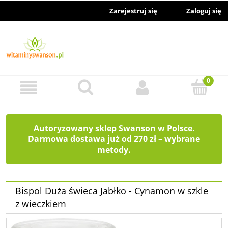
Zarejestruj się
Zaloguj się
Autoryzowany sklep Swanson w Polsce.
Darmowa dostawa już od 270 zł – wybrane
metody.
Bispol Duża świeca Jabłko - Cynamon w szkle
z wieczkiem