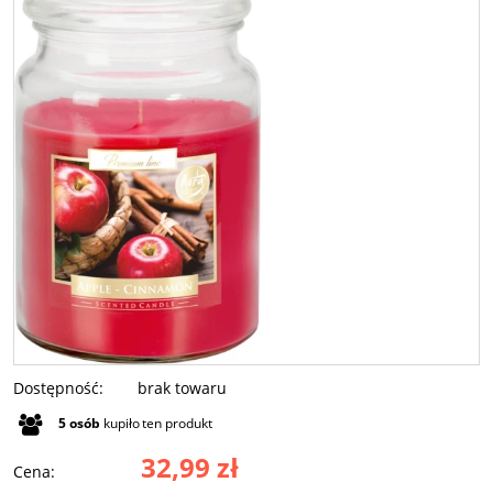
Dostępność:
brak towaru
5
osób
kupiło
ten produkt
32,99 zł
Cena: