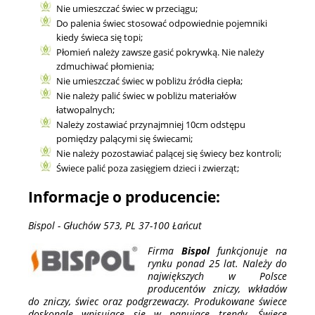
Nie umieszczać świec w przeciągu;
Do palenia świec stosować odpowiednie pojemniki
kiedy świeca się topi;
Płomień należy zawsze gasić pokrywką. Nie należy
zdmuchiwać płomienia;
Nie umieszczać świec w pobliżu źródła ciepła;
Nie należy palić świec w pobliżu materiałów
łatwopalnych;
Należy zostawiać przynajmniej 10cm odstępu
pomiędzy palącymi się świecami;
Nie należy pozostawiać palącej się świecy bez kontroli;
Świece palić poza zasięgiem dzieci i zwierząt;
Informacje o producencie:
Bispol - Głuchów 573, PL 37-100 Łańcut
Firma
Bispol
funkcjonuje na
rynku ponad 25 lat. Należy do
największych w Polsce
producentów zniczy, wkładów
do zniczy, świec oraz podgrzewaczy. Produkowane świece
doskonale wpisujące się w panujące trendy. Świece