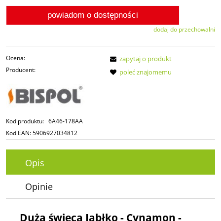
powiadom o dostępności
dodaj do przechowalni
Ocena:
zapytaj o produkt
Producent:
poleć znajomemu
Kod produktu:
6A46-178AA
Kod EAN:
5906927034812
Opis
Opinie
Duża świeca Jabłko - Cynamon -