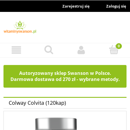
Zarejestruj się
Zaloguj się
Autoryzowany sklep Swanson w Polsce.
Darmowa dostawa od 270 zł - wybrane metody.
Colway Colvita (120kap)