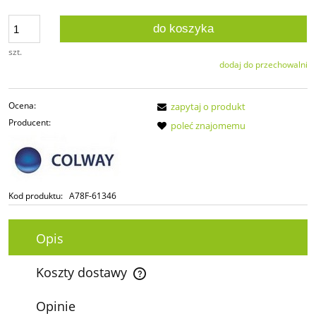
do koszyka
szt.
dodaj do przechowalni
Ocena:
zapytaj o produkt
Producent:
poleć znajomemu
Kod produktu:
A78F-61346
Opis
Koszty dostawy
Cena nie zawiera ewentualnych kosztów płatności
Opinie