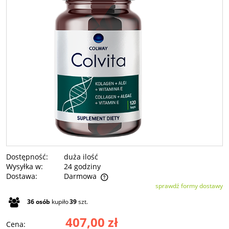
Dostępność:
duża ilość
Wysyłka w:
24 godziny
Dostawa:
Darmowa
sprawdź formy dostawy
Cena nie zawiera ewentualnych kosztów płatności
36
osób
kupiło
39
szt.
407,00 zł
Cena: