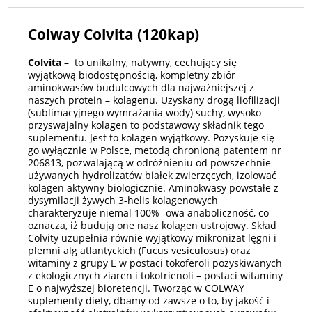
Colway Colvita (120kap)
Colvita
– to unikalny, natywny, cechujący się
wyjątkową biodostępnością, kompletny zbiór
aminokwasów budulcowych dla najważniejszej z
naszych protein – kolagenu. Uzyskany drogą liofilizacji
(sublimacyjnego wymrażania wody) suchy, wysoko
przyswajalny kolagen to podstawowy składnik tego
suplementu. Jest to kolagen wyjątkowy. Pozyskuje się
go wyłącznie w Polsce, metodą chronioną patentem nr
206813, pozwalającą w odróżnieniu od powszechnie
używanych hydrolizatów białek zwierzęcych, izolować
kolagen aktywny biologicznie. Aminokwasy powstałe z
dysymilacji żywych 3-helis kolagenowych
charakteryzuje niemal 100% -owa anaboliczność, co
oznacza, iż budują one nasz kolagen ustrojowy. Skład
Colvity uzupełnia równie wyjątkowy mikronizat lęgni i
plemni alg atlantyckich (Fucus vesiculosus) oraz
witaminy z grupy E w postaci tokoferoli pozyskiwanych
z ekologicznych ziaren i tokotrienoli – postaci witaminy
E o najwyższej bioretencji. Tworząc w COLWAY
suplementy diety, dbamy od zawsze o to, by jakość i