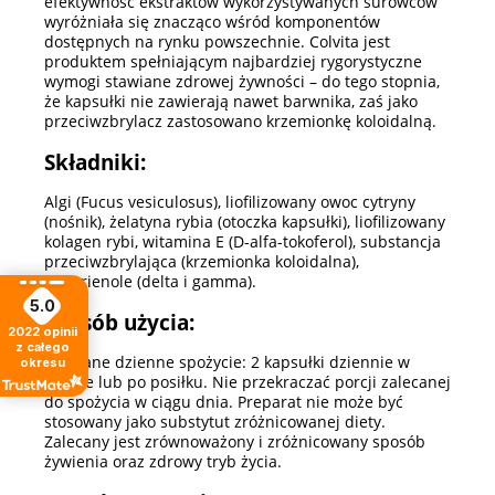
efektywność ekstraktów wykorzystywanych surowców
wyróżniała się znacząco wśród komponentów
dostępnych na rynku powszechnie. Colvita jest
produktem spełniającym najbardziej rygorystyczne
wymogi stawiane zdrowej żywności – do tego stopnia,
że kapsułki nie zawierają nawet barwnika, zaś jako
przeciwzbrylacz zastosowano krzemionkę koloidalną.
Składniki:
Algi (Fucus vesiculosus), liofilizowany owoc cytryny
(nośnik), żelatyna rybia (otoczka kapsułki), liofilizowany
kolagen rybi, witamina E (D-alfa-tokoferol), substancja
przeciwzbrylająca (krzemionka koloidalna),
tokotrienole (delta i gamma).
5.0
Sposób użycia:
2022
opinii
z całego
Zalecane dzienne spożycie: 2 kapsułki dziennie w
okresu
trakcie lub po posiłku. Nie przekraczać porcji zalecanej
do spożycia w ciągu dnia. Preparat nie może być
stosowany jako substytut zróżnicowanej diety.
Zalecany jest zrównoważony i zróżnicowany sposób
żywienia oraz zdrowy tryb życia.