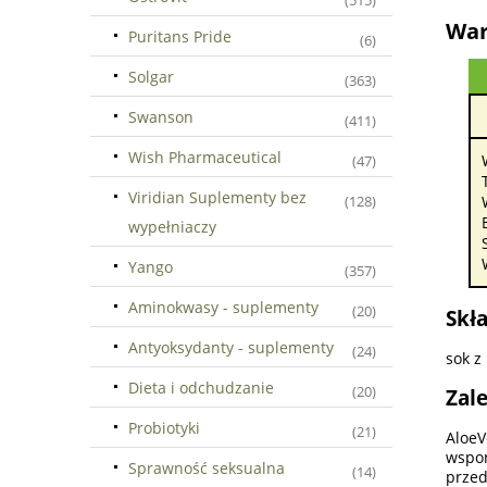
(515)
War
Puritans Pride
(6)
Solgar
(363)
Swanson
(411)
Wish Pharmaceutical
(47)
Viridian Suplementy bez
(128)
wypełniaczy
Yango
(357)
Aminokwasy - suplementy
(20)
Skła
Antyoksydanty - suplementy
(24)
sok z
Dieta i odchudzanie
(20)
Zal
Probiotyki
(21)
AloeV
wspom
Sprawność seksualna
(14)
przed