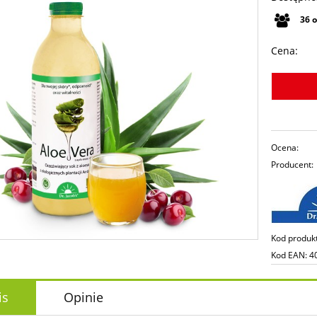
36
Cena:
Ocena:
Producent:
Kod produk
Kod EAN:
4
is
Opinie