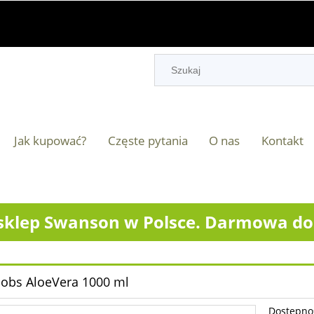
Jak kupować?
Częste pytania
O nas
Kontakt
klep Swanson w Polsce. Darmowa dos
cobs AloeVera 1000 ml
Dostępno