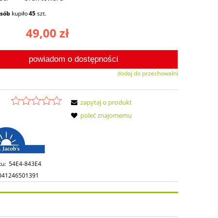
osób
kupiło
45
szt.
49,00 zł
powiadom o dostępności
dodaj do przechowalni
zapytaj o produkt
poleć znajomemu
tu:
54E4-843E4
041246501391