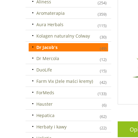
Aliness
(254)
Aromaterapia
(359)
Aura Herbals
(115)
Kolagen naturalny Colway
(30)
Dr Jacob's
(49)
Dr Mercola
(12)
DuoLife
(15)
Farm Vix (żele maści kremy)
(42)
ForMeds
(133)
Hauster
(6)
Hepatica
(62)
Herbaty i kawy
(22)
Op