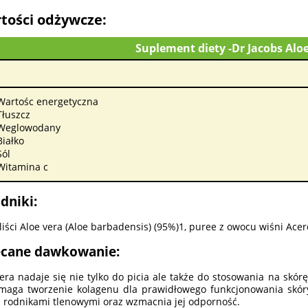
tości odżywcze:
Suplement diety -Dr Jacobs Alo
Wartośc energetyczna
Tłuszcz
Weglowodany
Białko
Sól
Witamina c
dniki:
 liści Aloe vera (Aloe barbadensis) (95%)1, puree z owocu wiśni Acer
ecane dawkowanie:
era nadaje się nie tylko do picia ale także do stosowania na skór
aga tworzenie kolagenu dla prawidłowego funkcjonowania skóry.
 rodnikami tlenowymi oraz wzmacnia jej odporność.