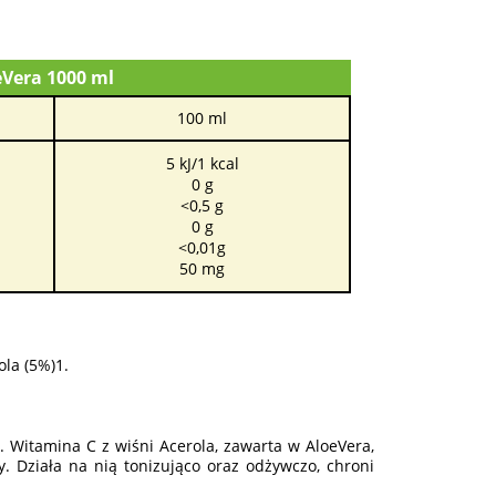
eVera 1000 ml
100 ml
5 kJ/1 kcal
0 g
<0,5 g
0 g
<0,01g
50 mg
ola (5%)1.
ę. Witamina C z wiśni Acerola, zawarta w AloeVera,
 Działa na nią tonizująco oraz odżywczo, chroni