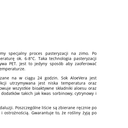
my specjalny proces pasteryzacji na zimo. Po
aturę ok. 6-8°C. Taka technologia pasteryzacji
zywa PET. Jest to jedyny sposób aby zaoferować
temperaturze.
arzane na w ciągu 24 godzin. Sok AloeVera jest
cji utrzymywana jest niska tempera­tura oraz
owuje wszystkie bioaktywne składniki aloesu oraz
 dodatków takich jak kwas sorbinowy, cytrynowy i
daluzji. Poszczególne liście są zbierane ręcznie po
i ostrożnością. Gwarantuje to, że rośliny żyją po