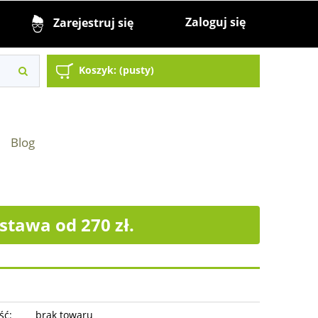
Zaloguj się
Zarejestruj się
Koszyk:
(pusty)
Blog
tawa od 270 zł.
ść:
brak towaru