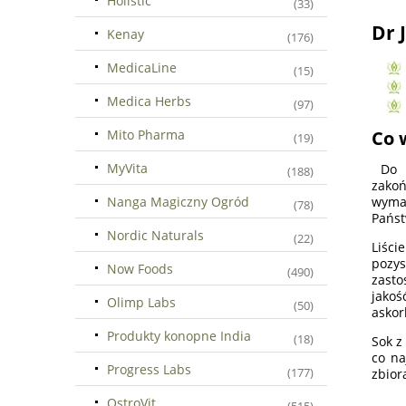
Holistic
(33)
Dr 
Kenay
(176)
MedicaLine
(15)
Medica Herbs
(97)
Mito Pharma
Co 
(19)
MyVita
Do w
(188)
zakoń
Nanga Magiczny Ogród
wymag
(78)
Państ
Nordic Naturals
(22)
Liści
pozy
Now Foods
(490)
zasto
jakoś
Olimp Labs
(50)
askor
Produkty konopne India
(18)
Sok z
co na
Progress Labs
(177)
zbior
OstroVit