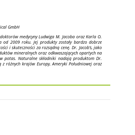
dical GmbH
 doktorów medycyny Ludwiga M. Jacoba oraz Karla O.
a od 2009 roku. Jej produkty zostały bardzo dobrze
ści i skuteczności za rozsądną cenę. Dr. Jacob’s, jako
oduktów mineralnych oraz odkwaszających opartych na
 w potas. Naturalne składniki nadają produktom Dr.
ą z różnych krajów Europy, Ameryki Południowej oraz