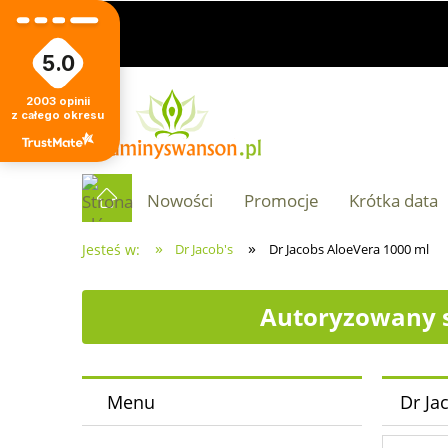
5.0
2003
opinii
z całego okresu
Nowości
Promocje
Krótka data
»
»
Jesteś w:
Dr Jacob's
Dr Jacobs AloeVera 1000 ml
Autoryzowany s
Menu
Dr Ja