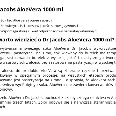
Jacobs AloeVera 1000 ml
Sok liści Aloe vera i puree z aceroli
Ze świeżych liści aloesu w jakości surowej żywności
Wspomaga skórę i układ odpornościowy naturalną witaminą C
warto wiedzieć o Dr Jacobs AloeVera 1000 ml?:
ytwarzania świeżego soku AloeVera Dr. Jacob's wykorzystuje
czeniu pasteryzacji na zimo, sok wlewany do butelek ma temper
a zastosowania butelek z wysokiej jakości elastycznego twor
wu surowy sok z aloesu bez zastosowania pasteryzacji w wysokiej 
e aloesu do produktu AloeVera są zbierane ręcznie i prze­tw
skiwany w specjalnym procesie: na wszystkich etapach produk
sowana jest pasteryzacja na zimno. To sprawia, że AloeVera zach
ć świeżo wyciśniętego soku. AloeVera nie zawiera konserwantów i
binowy.
 żelu AloeVera Dr. Jacob's pochodzi z ekologicznego rolnictwa w An
jmniej trzech latach. Zbiór odbywa się z najwyższą starannością 
ach.