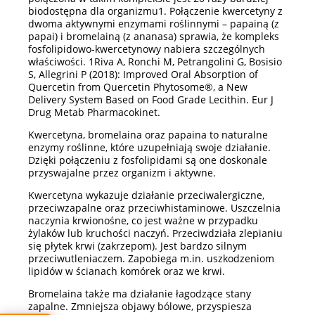
biodostępna dla organizmu1. Połączenie kwercetyny z
dwoma aktywnymi enzymami roślinnymi – papainą (z
papai) i bromelainą (z ananasa) sprawia, że kompleks
fosfolipidowo-kwercetynowy nabiera szczególnych
właściwości. 1Riva A, Ronchi M, Petrangolini G, Bosisio
S, Allegrini P (2018): Improved Oral Absorption of
Quercetin from Quercetin Phytosome®, a New
Delivery System Based on Food Grade Lecithin. Eur J
Drug Metab Pharmacokinet.
Kwercetyna, bromelaina oraz papaina to naturalne
enzymy roślinne, które uzupełniają swoje działanie.
Dzięki połączeniu z fosfolipidami są one doskonale
przyswajalne przez organizm i aktywne.
Kwercetyna wykazuje działanie przeciwalergiczne,
przeciwzapalne oraz przeciwhistaminowe. Uszczelnia
naczynia krwionośne, co jest ważne w przypadku
żylaków lub kruchości naczyń. Przeciwdziała zlepianiu
się płytek krwi (zakrzepom). Jest bardzo silnym
przeciwutleniaczem. Zapobiega m.in. uszkodzeniom
lipidów w ścianach komórek oraz we krwi.
Bromelaina także ma działanie łagodzące stany
zapalne. Zmniejsza objawy bólowe, przyspiesza