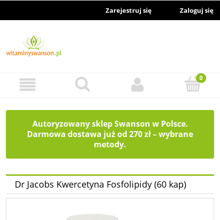
Zarejestruj się
Zaloguj się
Autoryzowany sklep Swanson w Polsce.
Darmowa dostawa już od 270 zł – wybrane
metody.
Dr Jacobs Kwercetyna Fosfolipidy (60 kap)