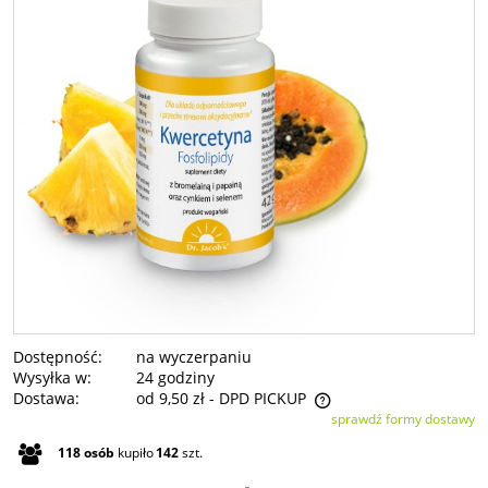
Dostępność:
na wyczerpaniu
Wysyłka w:
24 godziny
Dostawa:
od 9,50 zł
- DPD PICKUP
sprawdź formy dostawy
Cena nie zawiera ewentualnych kosztów płatności
118
osób
kupiło
142
szt.