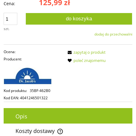
125,99 zł
Cena:
do koszyka
szt.
dodaj do przechowalni
Ocena:
zapytaj o produkt
Producent:
poleć znajomemu
Kod produktu:
35BF-462B0
Kod EAN:
4041246501322
Opis
Koszty dostawy
Cena nie zawiera ewentualnych kosztów płatności