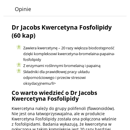
Opinie
Dr Jacobs Kwercetyna Fosfolipidy
(60 kap)
Zawiera kwercetynę – 20 razy większa biodostępność
dzięki kompleksowi kwercetyna-bromelaina-papaina-
fosfolipidy
Z enzymami roślinnymi bromelainą i papainą
Składniki dla prawidłowej pracy układu
odpornościowego i przeciw stresowi
oksydacyjnemu/li>
Co warto wiedzieć o Dr Jacobs
Kwercetyna Fosfolipidy
Kwercetyna należy do grupy polifenoli (flawonoidów).
Nie jest ona łatwoprzyswajalna, ale w produkcie
Kwercetyna Fosfolipidy została ona połączona właśnie
z fosfolipidami. Badania wykazują, że kwercetyna w
połączona w takim kompleksie jest 20 razy bardziej