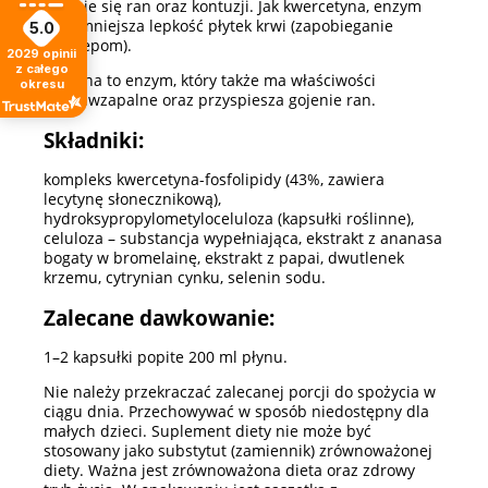
gojenie się ran oraz kontuzji. Jak kwercetyna, enzym
ten zmniejsza lepkość płytek krwi (zapobieganie
5.0
zakrzepom).
2029
opinii
z całego
Papaina to enzym, który także ma właściwości
okresu
przeciwzapalne oraz przyspiesza gojenie ran.
Składniki:
kompleks kwercetyna-fosfolipidy (43%, zawiera
lecytynę słonecznikową),
hydroksypropylometyloceluloza (kapsułki roślinne),
celuloza – substancja wypełniająca, ekstrakt z ananasa
bogaty w bromelainę, ekstrakt z papai, dwutlenek
krzemu, cytrynian cynku, selenin sodu.
Zalecane dawkowanie:
1–2 kapsułki popite 200 ml płynu.
Nie należy przekraczać zalecanej porcji do spożycia w
ciągu dnia. Przechowywać w sposób niedostępny dla
małych dzieci. Suplement diety nie może być
stosowany jako substytut (zamiennik) zrównoważonej
diety. Ważna jest zrównoważona dieta oraz zdrowy