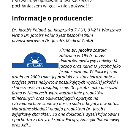
tryb życia. W opakowaniu jest saszetka z
pochłaniaczem wilgoci – nie spożywać!
Informacje o producencie:
Dr. Jacob's Poland, ul. Kasprzaka 7 / U1, 01-211 Warszawa
Firma Dr. Jacob's Poland jest bezpośrednim
przedstawicielem Dr. Jacob's Medical GmbH
Firma
Dr. Jacob‘s
została
założona w 1997r. przez
doktorów medycyny Ludwiga M.
Jacoba oraz Karla O. Jacoba jako
firma rodzinna. W Polsce firma
działa od 2009 roku. Jej produkty zostały bardzo dobrze
przyjęte przez nabywców poszukujących wysokiej jakości i
skuteczności za rozsądną cenę. Dr. Jacob’s, jako pierwsza
firma w Niemczech, wprowadziła linię produktów
mineralnych oraz odkwaszających opartych na
cytrynianach, ze śladową ilością sodu a bogatych w potas.
Naturalne składniki nadają produktom Dr. Jacob’s
wyjątkowy charakter. Są one dokładnie wyselekcjonowane
i pochodzą z różnych krajów Europy, Ameryki Południowej
oraz Azji...