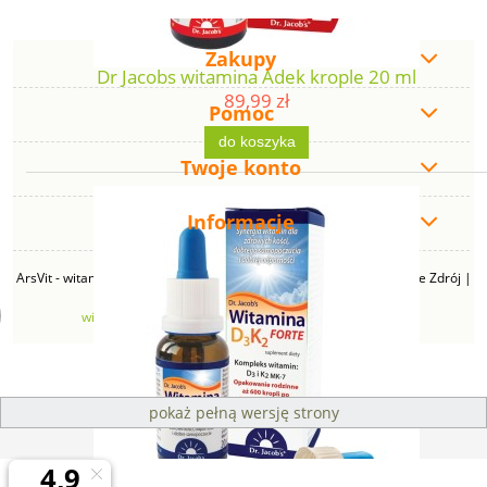
Zakupy
Dr Jacobs witamina Adek krople 20 ml
89,99 zł
Pomoc
do koszyka
Twoje konto
Informacje
ArsVit - witaminyswanson.pl | ul. Zimowa 49B, 43-230 Goczałkowice Zdrój |
NIP: 6381219140 | REGON: 276280385 | Email:
witaminyswanson@gmail.com
| Telefon:
665 626 833
pokaż pełną wersję strony
Sklep internetowy Shoper Premium