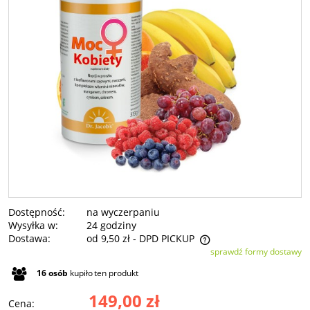
Dostępność:
na wyczerpaniu
Wysyłka w:
24 godziny
Dostawa:
od 9,50 zł
- DPD PICKUP
sprawdź formy dostawy
Cena nie zawiera ewentualnych kosztów płatności
16
osób
kupiło
ten produkt
149,00 zł
Cena: