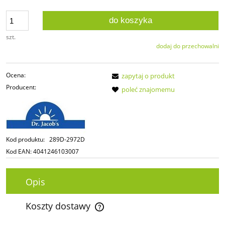
do koszyka
szt.
dodaj do przechowalni
Ocena:
zapytaj o produkt
Producent:
poleć znajomemu
Kod produktu:
289D-2972D
Kod EAN:
4041246103007
Opis
Koszty dostawy
Cena nie zawiera ewentualnych kosztów płatności