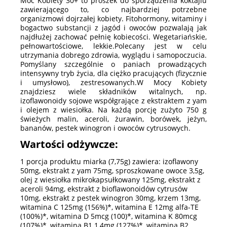
Moc Kobiety 30+ to proszek do sporządzenia koktajlu
zawierającego to, co najbardziej potrzebne
organizmowi dojrzałej kobiety. Fitohormony, witaminy i
bogactwo substancji z jagód i owoców pozwalają jak
najdłużej zachować pełnię kobiecości. Wegetariańskie,
pełnowartościowe, lekkie.Polecany jest w celu
utrzymania dobrego zdrowia, wyglądu i samopoczucia.
Pomyślany szczególnie o paniach prowadzących
intensywny tryb życia, dla ciężko pracujących (fizycznie
i umysłowo), zestresowanych.W Mocy Kobiety
znajdziesz wiele składników witalnych, np.
izoflawonoidy sojowe współgrające z ekstraktem z yam
i olejem z wiesiołka. Na każdą porcję zużyto 750 g
świeżych malin, aceroli, żurawin, borówek, jeżyn,
bananów, pestek winogron i owoców cytrusowych.
Wartości odżywcze:
1 porcja produktu miarka (7,75g) zawiera: izoflawony
50mg, ekstrakt z yam 75mg, sproszkowane owoce 3,5g,
olej z wiesiołka mikrokapsułkowany 125mg, ekstrakt z
aceroli 94mg, ekstrakt z bioflawonoidów cytrusów
10mg, ekstrakt z pestek winogron 30mg, krzem 13mg,
witamina C 125mg (156%)*, witamina E 12mg alfa-TE
(100%)*, witamina D 5mcg (100)*, witamina K 80mcg
(107%)*, witamina B1 1,4mg (127%)*, witamina B2