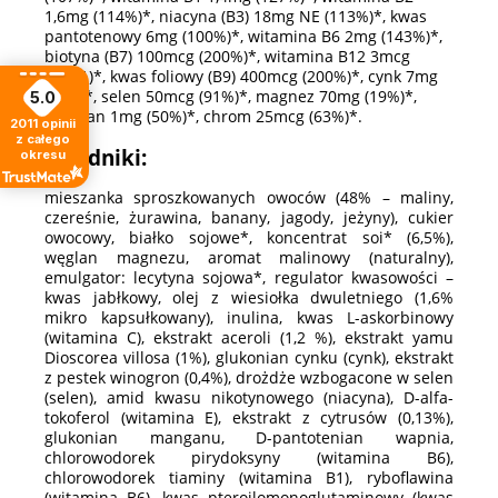
1,6mg (114%)*, niacyna (B3) 18mg NE (113%)*, kwas
pantotenowy 6mg (100%)*, witamina B6 2mg (143%)*,
biotyna (B7) 100mcg (200%)*, witamina B12 3mcg
(120%)*, kwas foliowy (B9) 400mcg (200%)*, cynk 7mg
(70%)*, selen 50mcg (91%)*, magnez 70mg (19%)*,
5.0
mangan 1mg (50%)*, chrom 25mcg (63%)*.
2011
opinii
z całego
Składniki:
okresu
mieszanka sproszkowanych owoców (48% – maliny,
czereśnie, żurawina, banany, jagody, jeżyny), cukier
owocowy, białko sojowe*, koncentrat soi* (6,5%),
węglan magnezu, aromat malinowy (naturalny),
emulgator: lecytyna sojowa*, regulator kwasowości –
kwas jabłkowy, olej z wiesiołka dwuletniego (1,6%
mikro kapsułkowany), inulina, kwas L-askorbinowy
(witamina C), ekstrakt aceroli (1,2 %), ekstrakt yamu
Dioscorea villosa (1%), glukonian cynku (cynk), ekstrakt
z pestek winogron (0,4%), drożdże wzbogacone w selen
(selen), amid kwasu nikotynowego (niacyna), D-alfa-
tokoferol (witamina E), ekstrakt z cytrusów (0,13%),
glukonian manganu, D-pantotenian wapnia,
chlorowodorek pirydoksyny (witamina B6),
chlorowodorek tiaminy (witamina B1), ryboflawina
(witamina B6), kwas pteroilomonoglutaminowy (kwas