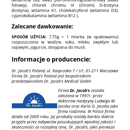
foliowy), chlorek chromu III (chrom), D-biotyna
(biotyna), witamina K1, cholekalcyferol (witamina D3),
cyjanokobalamina (witamina B12 ).
Zalecane dawkowanie:
SPOSÓB UŻYCIA:
7,75g = 1 miarka (w opakowaniu)
rozpuszczona w wodzie, soku, mleku zwykłym lub
sojowym, jogurcie, dosypana do musli.
Informacje o producencie:
Dr. Jacob's Poland, ul. Kasprzaka 7 / U1, 01-211 Warszawa
Firma Dr. Jacob's Poland jest bezpośrednim
przedstawicielem Dr. Jacob's Medical GmbH
Firma
Dr. Jacob‘s
została
założona w 1997r. przez
doktorów medycyny Ludwiga M.
Jacoba oraz Karla O. Jacoba jako
firma rodzinna. W Polsce firma
działa od 2009 roku. Jej produkty zostały bardzo dobrze
przyjęte przez nabywców poszukujących wysokiej jakości i
skuteczności za rozsądną cenę. Dr. Jacob’s, jako pierwsza