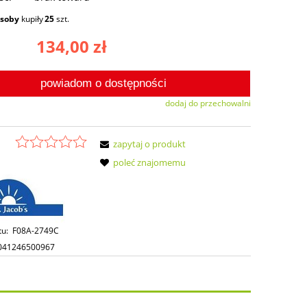
osoby
kupiły
25
szt.
134,00 zł
powiadom o dostępności
dodaj do przechowalni
zapytaj o produkt
poleć znajomemu
tu:
F08A-2749C
041246500967