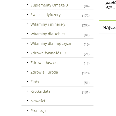
Jacob
Suplementy Omega 3
(94)
Azji...
Świece i dyfuzory
(172)
Witaminy i minerały
(205)
NAJCZ
Witaminy dla kobiet
(41)
Witaminy dla mężczyzn
(16)
Zdrowa żywność BIO
(21)
Zdrowe tłuszcze
(11)
Zdrowie i uroda
(120)
Zioła
(51)
Krótka data
(131)
Nowości
Promocje