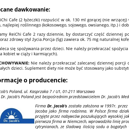
ecane dawkowanie:
iChi Cafe (2 łyżeczki) rozpuścić w ok. 130 ml gorącej (nie wrzącej
, najlepiej roślinnego (kokosowego, sojowego, owsianego, itp.) i d
amy ReiChi Cafe 2 razy dziennie, by dostarczyć część dziennej 
 oraz zdrowy styl życia.Porcja (5g) zawiera ok. 75 mg naturalnej kofe
aleca się spożywania przez dzieci. Nie należy przekraczać spożycia
a kobiet w ciąży i karmiących).
CHOWYWANIE:
Nie należy przekraczać zalecanej dziennej porcji
ałych dzieci. Suplement diety nie może być stosowany jako substyt
ormacje o producencie:
acob's Poland, ul. Kasprzaka 7 / U1, 01-211 Warszawa
 Dr. Jacob's Poland jest bezpośrednim przedstawicielem Dr. Jacob's Me
Firma
Dr. Jacob‘s
została założona w 1997r. przez
Jacoba jako firma rodzinna. W Polsce firma dział
przyjęte przez nabywców poszukujących wysokiej jako
pierwsza firma w Niemczech, wprowadziła linię pr
cytrynianach, ze śladową ilością sodu a bogatych