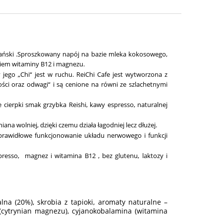
egański .Sproszkowany napój na bazie mleka kokosowego,
kiem witaminy B12 i magnezu.
dy jego „Chi“ jest w ruchu. ReiChi Cafe jest wytworzona z
ści oraz odwagi“ i są cenione na równi ze szlachetnymi
e cierpki smak grzybka Reishi, kawy espresso, naturalnej
ana wolniej, dzięki czemu działa łagodniej lecz dłużej.
prawidłowe funkcjonowanie układu nerwowego i funkcji
spresso, magnez i witamina B12 , bez glutenu, laktozy i
na (20%), skrobia z tapioki, aromaty naturalne –
(cytrynian magnezu), cyjanokobalamina (witamina