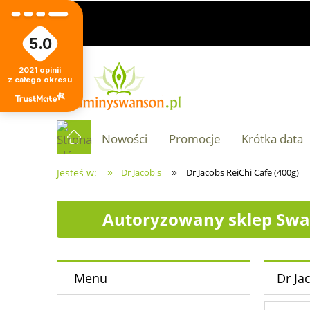
5.0
2021
opinii
z całego okresu
Nowości
Promocje
Krótka data
»
»
Jesteś w:
Dr Jacob's
Dr Jacobs ReiChi Cafe (400g)
Autoryzowany sklep Swa
Menu
Dr Ja