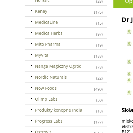
Holistic
Op
(33)
Kenay
(175)
Dr 
MedicaLine
(15)
Medica Herbs
(97)
Mito Pharma
(19)
MyVita
(188)
Nanga Magiczny Ogród
(78)
Nordic Naturals
(22)
Now Foods
(490)
Olimp Labs
(50)
Skła
Produkty konopne India
(18)
Progress Labs
mleko
(177)
ekstr
B12).
OstroVit