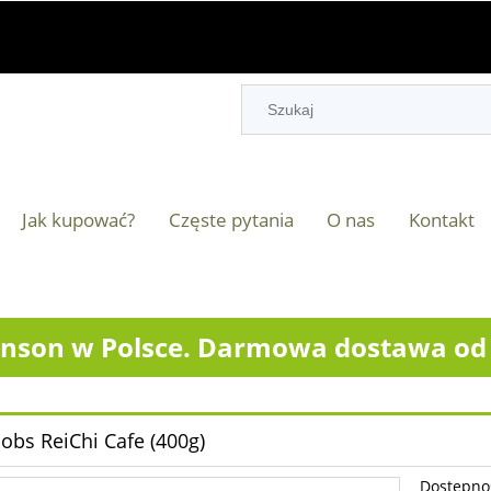
Jak kupować?
Częste pytania
O nas
Kontakt
nson w Polsce. Darmowa dostawa od 2
cobs ReiChi Cafe (400g)
Dostępno