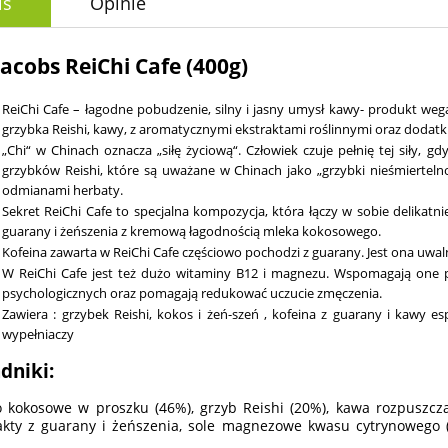
is
Opinie
Jacobs ReiChi Cafe (400g)
ReiChi Cafe – łagodne pobudzenie, silny i jasny umysł kawy- produkt w
grzybka Reishi, kawy, z aromatycznymi ekstraktami roślinnymi oraz dodat
„Chi“ w Chinach oznacza „siłę życiową“. Człowiek czuje pełnię tej siły, g
grzybków Reishi, które są uważane w Chinach jako „grzybki nieśmiertelno
odmianami herbaty.
Sekret ReiChi Cafe to specjalna kompozycja, która łączy w sobie delikatni
guarany i żeńszenia z kremową łagodnością mleka kokosowego.
Kofeina zawarta w ReiChi Cafe częściowo pochodzi z guarany. Jest ona uwalni
W ReiChi Cafe jest też dużo witaminy B12 i magnezu. Wspomagają one 
psychologicznych oraz pomagają redukować uczucie zmęczenia.
Zawiera : grzybek Reishi, kokos i żeń-szeń , kofeina z guarany i kawy e
wypełniaczy
dniki:
 kokosowe w proszku (46%), grzyb Reishi (20%), kawa rozpuszczal
akty z guarany i żeńszenia, sole magnezowe kwasu cytrynowego 