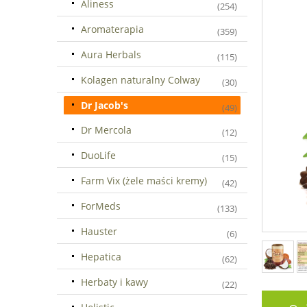
Aliness
(254)
Aromaterapia
(359)
Aura Herbals
(115)
Kolagen naturalny Colway
(30)
Dr Jacob's
(49)
Dr Mercola
(12)
DuoLife
(15)
Farm Vix (żele maści kremy)
(42)
ForMeds
(133)
Hauster
(6)
Hepatica
(62)
Herbaty i kawy
(22)