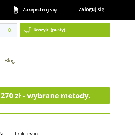
Zaloguj się
Zarejestruj się
Koszyk:
(pusty)
Blog
70 zł - wybrane metody.
ść:
brak towaru