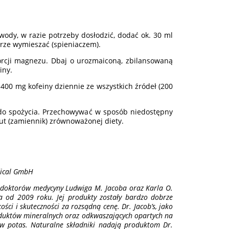
) wody, w razie potrzeby dosłodzić, dodać ok. 30 ml
obrze wymieszać (spieniaczem).
porcji magnezu. Dbaj o urozmaiconą, zbilansowaną
iny.
 400 mg kofeiny dziennie ze wszystkich źródeł (200
 do spożycia. Przechowywać w sposób niedostępny
ut (zamiennik) zrównoważonej diety.
dical GmbH
 doktorów medycyny Ludwiga M. Jacoba oraz Karla O.
a od 2009 roku. Jej produkty zostały bardzo dobrze
ści i skuteczności za rozsądną cenę. Dr. Jacob’s, jako
oduktów mineralnych oraz odkwaszających opartych na
 w potas. Naturalne składniki nadają produktom Dr.