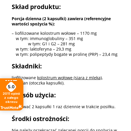
Skład produktu:
Porcja dzienna (2 kapsułki) zawiera (referencyjne
wartości spożycia %):
– liofilizowane kolostrum wołowe – 1170 mg
w tym: immunoglobuliny – 351 mg
w tym: G1 i G2 – 281 mg
w tym: laktoferyna – 29,3 mg
w tym: polipeptydy bogate w prolinę (PRP) – 23,4 mg
Składniki:
liofilizowane
kolostrum wołowe (siara z mleka)
,
pullulan (otoczka kapsułki).
5.0
Sposób użycia:
2011
opinii
z całego
okresu
Spożywać 2 kapsułki 1 raz dziennie w trakcie posiłku.
Środki ostrożności:
Nie należy przekraczać zalecanej porcji do spożycia w