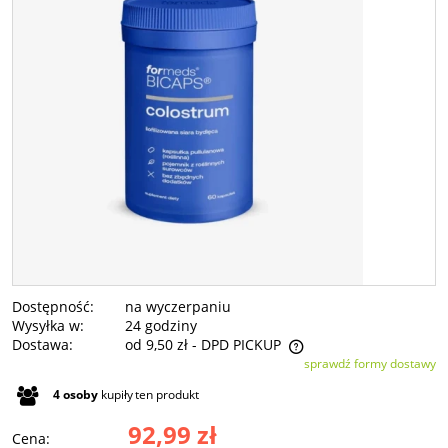
Dostępność:
na wyczerpaniu
Wysyłka w:
24 godziny
Dostawa:
od 9,50 zł
- DPD PICKUP
sprawdź formy dostawy
Cena nie zawiera ewentualnych kosztów płatności
4
osoby
kupiły
ten produkt
92,99 zł
Cena: