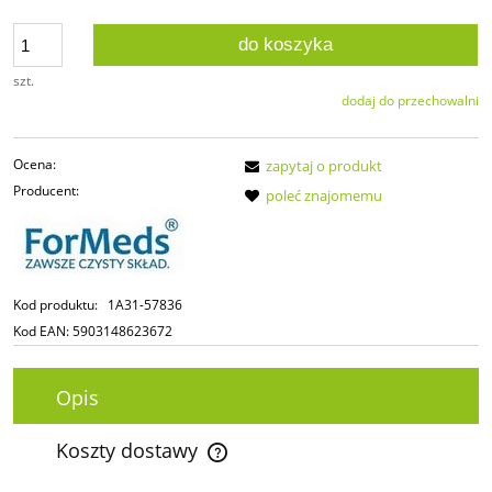
do koszyka
szt.
dodaj do przechowalni
Ocena:
zapytaj o produkt
Producent:
poleć znajomemu
Kod produktu:
1A31-57836
Kod EAN:
5903148623672
Opis
Koszty dostawy
Cena nie zawiera ewentualnych kosztów płatności