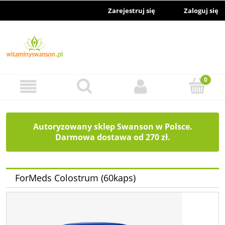
Zarejestruj się
Zaloguj się
Autoryzowany sklep Swanson w Polsce.
Darmowa dostawa od 270 zł.
ForMeds Colostrum (60kaps)