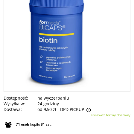
Dostępność:
na wyczerpaniu
Wysyłka w:
24 godziny
Dostawa:
od 9,50 zł
- DPD PICKUP
sprawdź formy dostawy
Cena nie zawiera ewentualnych kosztów płatności
71
osób
kupiło
81
szt.