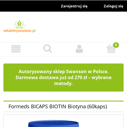
Zarejestruj się
Zaloguj się
Autoryzowany sklep Swanson w Polsce.
Darmowa dostawa już od 270 zł – wybrane
metody.
Formeds BICAPS BIOTIN Biotyna (60kaps)