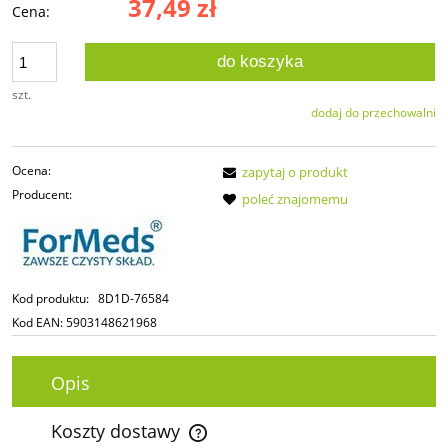
37,49 zł
Cena:
do koszyka
szt.
dodaj do przechowalni
Ocena:
zapytaj o produkt
Producent:
poleć znajomemu
Kod produktu:
8D1D-76584
Kod EAN:
5903148621968
Opis
Koszty dostawy
Cena nie zawiera ewentualnych kosztów płatności