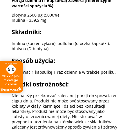
Porcja dzienna (1 kapsułka) zawiera (referencyjne
wartości spożycia %):
Biotyna 2500 µg (5000%)
Inulina - 339,5 mg
Składniki:
Inulina (korzeń cykorii), pullulan (otoczka kapsułki),
biotyna (D-biotyna).
Sposób użycia:
5.0
Spożywać 1 kapsułkę 1 raz dziennie w trakcie posiłku.
2022
opinii
z całego
Środki ostrożności:
okresu
Nie należy przekraczać zalecanej porcji do spożycia w
ciągu dnia. Produkt nie może być stosowany przez
kobiety w ciąży, karmiące i dzieci bez konsultacji
lekarskiej. Produkt nie może być stosowany jako
substytut zróżnicowanej diety. Nie stosować w
przypadku uczulenia na którykolwiek ze składników.
Zalecany jest zrównoważony sposób żywienia i zdrowy