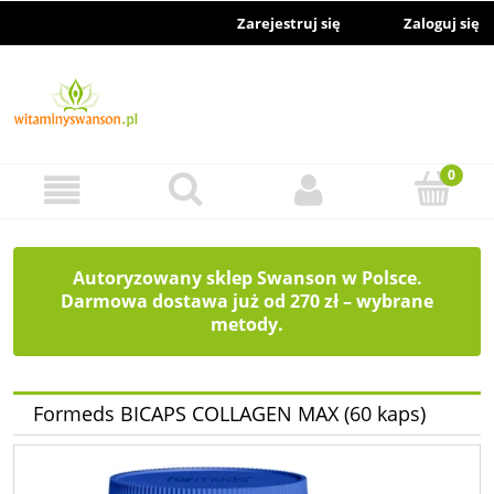
Zarejestruj się
Zaloguj się
Autoryzowany sklep Swanson w Polsce.
Darmowa dostawa już od 270 zł – wybrane
metody.
Formeds BICAPS COLLAGEN MAX (60 kaps)