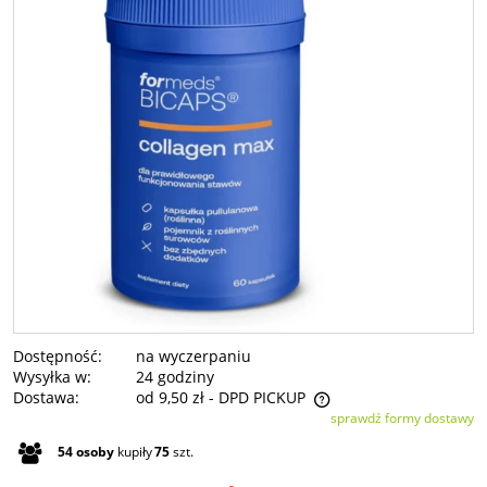
Dostępność:
na wyczerpaniu
Wysyłka w:
24 godziny
Dostawa:
od 9,50 zł
- DPD PICKUP
sprawdź formy dostawy
Cena nie zawiera ewentualnych kosztów płatności
54
osoby
kupiły
75
szt.