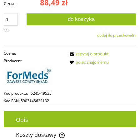
88,49 zł
Cena:
do koszyka
szt.
dodaj do przechowalni
Ocena:
zapytaj o produkt
Producent:
poleć znajomemu
Kod produktu:
6245-49535
Kod EAN:
5903148622132
Opis
Koszty dostawy
Cena nie zawiera ewentualnych kosztów płatności