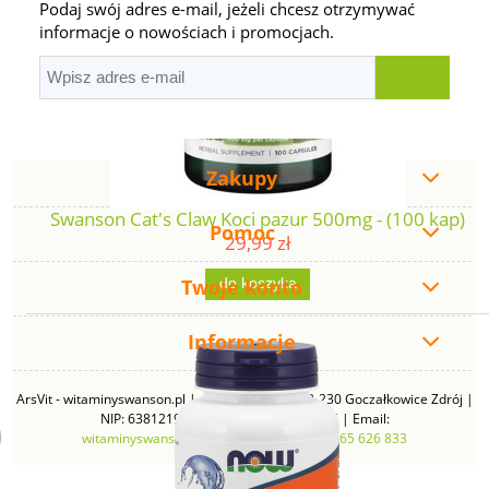
Podaj swój adres e-mail, jeżeli chcesz otrzymywać
informacje o nowościach i promocjach.
Zakupy
Swanson Cat's Claw Koci pazur 500mg - (100 kap)
Pomoc
29,99 zł
Twoje konto
do koszyka
Informacje
ArsVit - witaminyswanson.pl | ul. Zimowa 49B, 43-230 Goczałkowice Zdrój |
NIP: 6381219140 | REGON: 276280385 | Email:
witaminyswanson@gmail.com
| Telefon:
665 626 833