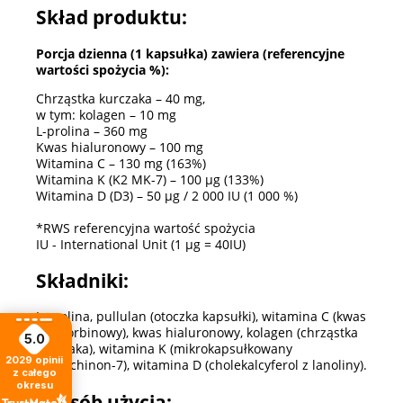
Skład produktu:
Porcja dzienna (1 kapsułka) zawiera (referencyjne
wartości spożycia %):
Chrząstka kurczaka – 40 mg,
w tym: kolagen – 10 mg
L-prolina – 360 mg
Kwas hialuronowy – 100 mg
Witamina C – 130 mg (163%)
Witamina K (K2 MK-7) – 100 µg (133%)
Witamina D (D3) – 50 µg / 2 000 IU (1 000 %)
*RWS referencyjna wartość spożycia
IU - International Unit (1 µg = 40IU)
Składniki:
L-prolina, pullulan (otoczka kapsułki), witamina C (kwas
L-askorbinowy), kwas hialuronowy, kolagen (chrząstka
5.0
kurczaka), witamina K (mikrokapsułkowany
2029
opinii
menachinon-7), witamina D (cholekalcyferol z lanoliny).
z całego
okresu
Sposób użycia: