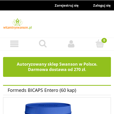
Zarejestruj się
Zaloguj się
Autoryzowany sklep Swanson w Polsce.
Darmowa dostawa od 270 zł.
Formeds BICAPS Entero (60 kap)