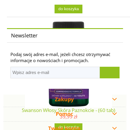
do koszyka
Newsletter
Podaj swój adres e-mail, jeżeli chcesz otrzymywać
informacje o nowościach i promocjach.
Zakupy
Swanson Włosy Skóra Paznokcie - (60 tab)
Pomoc
39,99 zł
Twoje konto
do koszyka