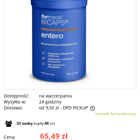
Dostępność:
na wyczerpaniu
Wysyłka w:
24 godziny
Dostawa:
od 9,50 zł
- DPD PICKUP
sprawdź formy dostawy
Cena nie zawiera ewentualnych kosztów płatności
33
osoby
kupiły
40
szt.
65,49 zł
Cena: