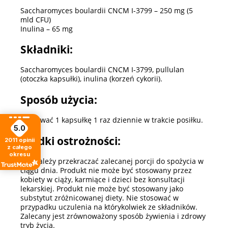
Saccharomyces boulardii CNCM I-3799 – 250 mg (5
mld CFU)
Inulina – 65 mg
Składniki:
Saccharomyces boulardii CNCM I-3799, pullulan
(otoczka kapsułki), inulina (korzeń cykorii).
Sposób użycia:
Spożywać 1 kapsułkę 1 raz dziennie w trakcie posiłku.
5.0
Środki ostrożności:
2011
opinii
z całego
okresu
Nie należy przekraczać zalecanej porcji do spożycia w
ciągu dnia. Produkt nie może być stosowany przez
kobiety w ciąży, karmiące i dzieci bez konsultacji
lekarskiej. Produkt nie może być stosowany jako
substytut zróżnicowanej diety. Nie stosować w
przypadku uczulenia na którykolwiek ze składników.
Zalecany jest zrównoważony sposób żywienia i zdrowy
tryb życia.