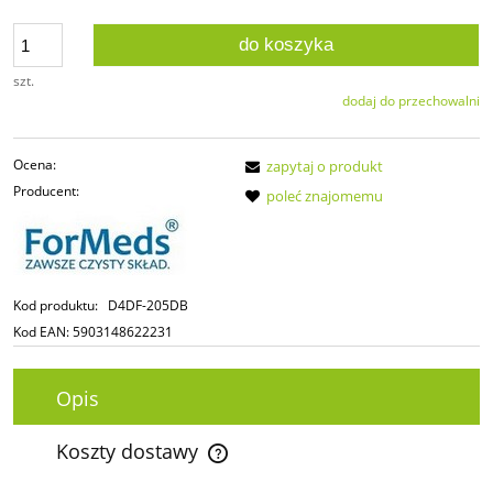
do koszyka
szt.
dodaj do przechowalni
Ocena:
zapytaj o produkt
Producent:
poleć znajomemu
Kod produktu:
D4DF-205DB
Kod EAN:
5903148622231
Opis
Koszty dostawy
Cena nie zawiera ewentualnych kosztów płatności