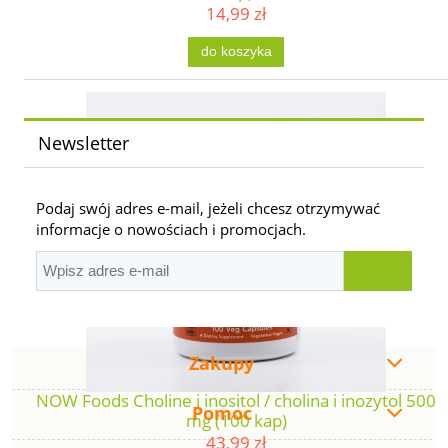
14,99 zł
do koszyka
Newsletter
Podaj swój adres e-mail, jeżeli chcesz otrzymywać
informacje o nowościach i promocjach.
Zakupy
NOW Foods Choline i inositol / cholina i inozytol 500
Pomoc
mg (100 kap)
43,99 zł