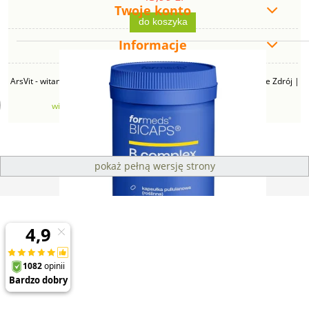
Twoje konto
do koszyka
Informacje
ArsVit - witaminyswanson.pl | ul. Zimowa 49B, 43-230 Goczałkowice Zdrój |
NIP: 6381219140 | REGON: 276280385 | Email:
witaminyswanson@gmail.com
| Telefon:
665 626 833
pokaż pełną wersję strony
Sklep internetowy Shoper Premium
Formeds BICAPS B COMPLEX (120 kap)
83,99 zł
do koszyka