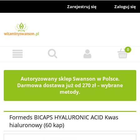
Zarejestruj się
Zaloguj się
Autoryzowany sklep Swanson w Polsce.
Darmowa dostawa już od 270 zł – wybrane
metody.
Formeds BICAPS HYALURONIC ACID Kwas
hialuronowy (60 kap)