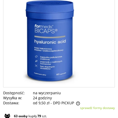
Dostępność:
na wyczerpaniu
Wysyłka w:
24 godziny
Dostawa:
od 9,50 zł
- DPD PICKUP
sprawdź formy dostawy
Cena nie zawiera ewentualnych kosztów płatności
63
osoby
kupiły
79
szt.