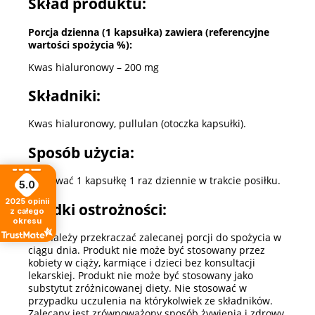
Skład produktu:
Porcja dzienna (1 kapsułka) zawiera (referencyjne
wartości spożycia %):
Kwas hialuronowy – 200 mg
Składniki:
Kwas hialuronowy, pullulan (otoczka kapsułki).
Sposób użycia:
Spożywać 1 kapsułkę 1 raz dziennie w trakcie posiłku.
5.0
2025
opinii
Środki ostrożności:
z całego
okresu
Nie należy przekraczać zalecanej porcji do spożycia w
ciągu dnia. Produkt nie może być stosowany przez
kobiety w ciąży, karmiące i dzieci bez konsultacji
lekarskiej. Produkt nie może być stosowany jako
substytut zróżnicowanej diety. Nie stosować w
przypadku uczulenia na którykolwiek ze składników.
Zalecany jest zrównoważony sposób żywienia i zdrowy