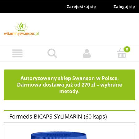
Zarejestruj się
Zaloguj się
Autoryzowany sklep Swanson w Polsce.
Darmowa dostawa już od 270 zł – wybrane
metody.
Formeds BICAPS SYLIMARIN (60 kaps)