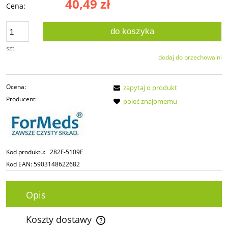
40,49 zł
Cena:
do koszyka
szt.
dodaj do przechowalni
Ocena:
zapytaj o produkt
Producent:
poleć znajomemu
Kod produktu:
282F-5109F
Kod EAN:
5903148622682
Opis
Koszty dostawy
Cena nie zawiera ewentualnych kosztów płatności