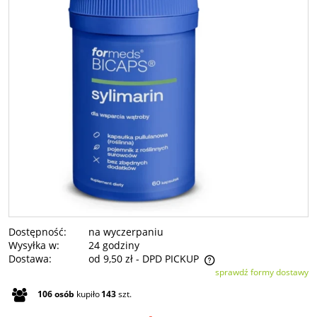
Dostępność:
na wyczerpaniu
Wysyłka w:
24 godziny
Dostawa:
od 9,50 zł
- DPD PICKUP
sprawdź formy dostawy
Cena nie zawiera ewentualnych kosztów płatności
106
osób
kupiło
143
szt.