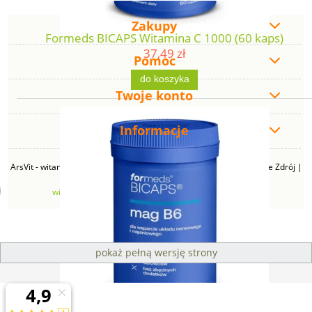
Zakupy
Formeds BICAPS Witamina C 1000 (60 kaps)
37,49 zł
Pomoc
do koszyka
Twoje konto
Informacje
ArsVit - witaminyswanson.pl | ul. Zimowa 49B, 43-230 Goczałkowice Zdrój |
NIP: 6381219140 | REGON: 276280385 | Email:
witaminyswanson@gmail.com
| Telefon:
665 626 833
pokaż pełną wersję strony
Sklep internetowy Shoper Premium