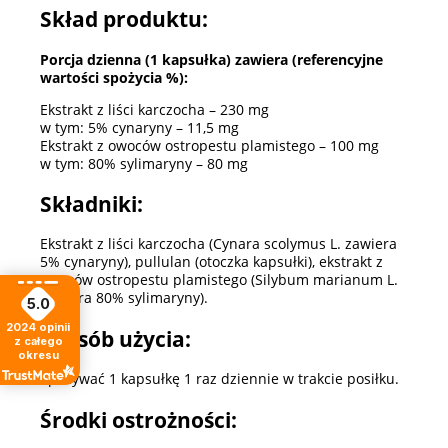
Skład produktu:
Porcja dzienna (1 kapsułka) zawiera (referencyjne
wartości spożycia %):
Ekstrakt z liści karczocha – 230 mg
w tym: 5% cynaryny – 11,5 mg
Ekstrakt z owoców ostropestu plamistego – 100 mg
w tym: 80% sylimaryny – 80 mg
Składniki:
Ekstrakt z liści karczocha (Cynara scolymus L. zawiera
5% cynaryny), pullulan (otoczka kapsułki), ekstrakt z
owoców ostropestu plamistego (Silybum marianum L.
zawiera 80% sylimaryny).
5.0
2024
opinii
Sposób użycia:
z całego
okresu
Spożywać 1 kapsułkę 1 raz dziennie w trakcie posiłku.
Środki ostrożności: